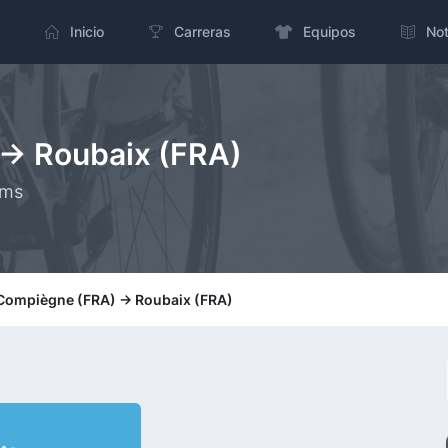
Inicio
Carreras
Equipos
Not
-> Roubaix (FRA)
kms
 Compiègne (FRA) -> Roubaix (FRA)