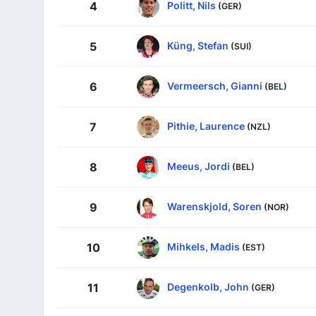
Politt, Nils
4
(GER)
Küng, Stefan
5
(SUI)
Vermeersch, Gianni
6
(BEL)
Pithie, Laurence
7
(NZL)
Meeus, Jordi
8
(BEL)
Warenskjold, Soren
9
(NOR)
Mihkels, Madis
10
(EST)
Degenkolb, John
11
(GER)