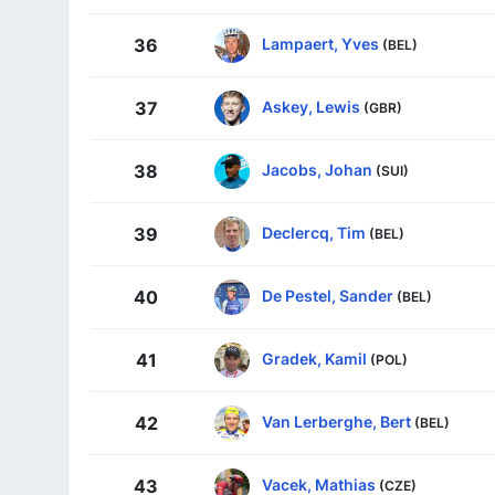
Lampaert, Yves
36
(BEL)
Askey, Lewis
37
(GBR)
Jacobs, Johan
38
(SUI)
Declercq, Tim
39
(BEL)
De Pestel, Sander
40
(BEL)
Gradek, Kamil
41
(POL)
Van Lerberghe, Bert
42
(BEL)
Vacek, Mathias
43
(CZE)