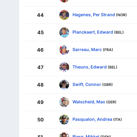
Hagenes, Per Strand
44
(NOR)
Planckaert, Edward
45
(BEL)
Sarreau, Marc
46
(FRA)
Theuns, Edward
47
(BEL)
Swift, Connor
48
(GBR)
Walscheid, Max
49
(GER)
Pasqualon, Andrea
50
(ITA)
Bjerg, Mikkel
51
(DEN)