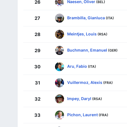
Naesen, Oliver
26
(BEL)
Brambilla, Gianluca
27
(ITA)
Meintjes, Louis
28
(RSA)
Buchmann, Emanuel
29
(GER)
Aru, Fabio
30
(ITA)
Vuillermoz, Alexis
31
(FRA)
Impey, Daryl
32
(RSA)
Pichon, Laurent
33
(FRA)