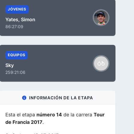
JÓVENES
Yates, Simon
86:27:09
EQUIPOS
Sky
259:21:06
INFORMACIÓN DE LA ETAPA
Esta el etapa
número 14
de la carrera
Tour
de Francia 2017
.