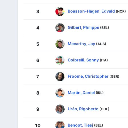
Boasson-Hagen, Edvald
3
(NOR)
Gilbert, Philippe
4
(BEL)
Mccarthy, Jay
5
(AUS)
Colbrelli, Sonny
6
(ITA)
Froome, Christopher
7
(GBR)
Martin, Daniel
8
(IRL)
Urán, Rigoberto
9
(COL)
Benoot, Tiesj
10
(BEL)