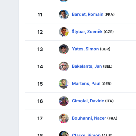
Bardet, Romain
11
(FRA)
Štybar, Zdeněk
12
(CZE)
Yates, Simon
13
(GBR)
Bakelants, Jan
14
(BEL)
Martens, Paul
15
(GER)
Cimolai, Davide
16
(ITA)
Bouhanni, Nacer
17
(FRA)
Clarke, Simon
18
(AUS)