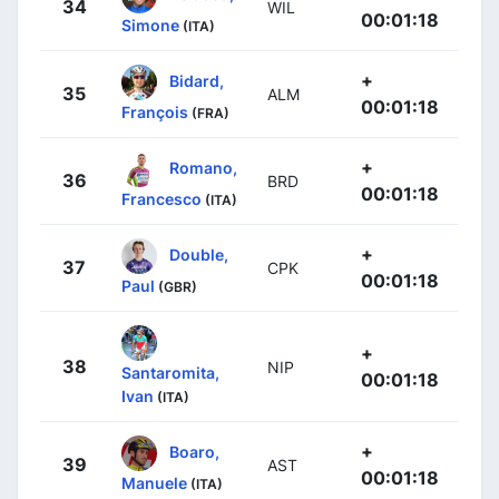
34
WIL
00:01:18
Simone
(ITA)
+
Bidard,
35
ALM
00:01:18
François
(FRA)
+
Romano,
36
BRD
00:01:18
Francesco
(ITA)
+
Double,
37
CPK
00:01:18
Paul
(GBR)
+
38
NIP
Santaromita,
00:01:18
Ivan
(ITA)
+
Boaro,
39
AST
00:01:18
Manuele
(ITA)