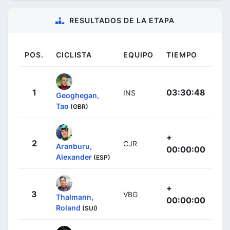
RESULTADOS DE LA ETAPA
POS.
CICLISTA
EQUIPO
TIEMPO
1
03:30:48
INS
Geoghegan,
Tao
(GBR)
+
2
CJR
Aranburu,
00:00:00
Alexander
(ESP)
+
3
VBG
Thalmann,
00:00:00
Roland
(SUI)