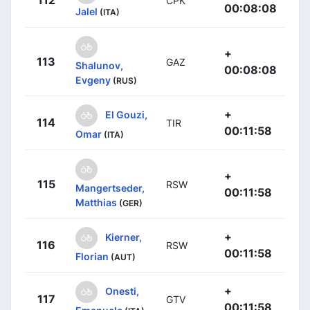
CPK
00:08:08
Jalel
(ITA)
+
113
GAZ
Shalunov,
00:08:08
Evgeny
(RUS)
+
El Gouzi,
114
TIR
00:11:58
Omar
(ITA)
+
115
RSW
Mangertseder,
00:11:58
Matthias
(GER)
+
Kierner,
116
RSW
00:11:58
Florian
(AUT)
+
Onesti,
117
GTV
00:11:58