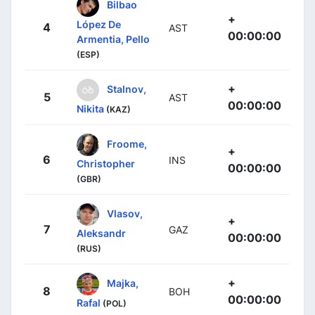
Bilbao
+
López De
4
AST
00:00:00
Armentia, Pello
(ESP)
+
Stalnov,
5
AST
00:00:00
Nikita
(KAZ)
Froome,
+
6
INS
Christopher
00:00:00
(GBR)
Vlasov,
+
7
GAZ
Aleksandr
00:00:00
(RUS)
+
Majka,
8
BOH
00:00:00
Rafal
(POL)