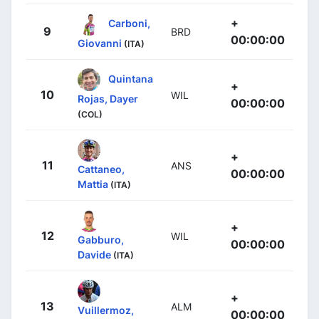
+
Carboni,
9
BRD
00:00:00
Giovanni
(ITA)
Quintana
+
10
WIL
Rojas, Dayer
00:00:00
(COL)
+
11
ANS
Cattaneo,
00:00:00
Mattia
(ITA)
+
12
WIL
Gabburo,
00:00:00
Davide
(ITA)
+
13
ALM
Vuillermoz,
00:00:00