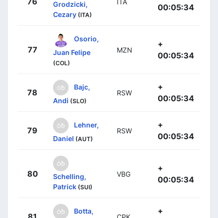
76
ITA
Grodzicki,
00:05:34
Cezary
(ITA)
Osorio,
+
77
MZN
Juan Felipe
00:05:34
(COL)
+
Bajc,
78
RSW
00:05:34
Andi
(SLO)
+
Lehner,
79
RSW
00:05:34
Daniel
(AUT)
+
80
VBG
Schelling,
00:05:34
Patrick
(SUI)
+
Botta,
81
CPK