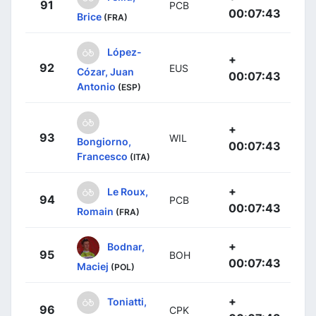
91
PCB
00:07:43
Brice
(FRA)
López-
+
92
EUS
Cózar, Juan
00:07:43
Antonio
(ESP)
+
93
WIL
Bongiorno,
00:07:43
Francesco
(ITA)
+
Le Roux,
94
PCB
00:07:43
Romain
(FRA)
+
Bodnar,
95
BOH
00:07:43
Maciej
(POL)
+
Toniatti,
96
CPK