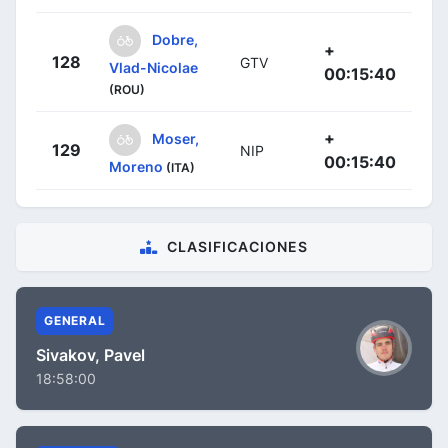
Dobre,
+
128
GTV
Vlad-Nicolae
00:15:40
(ROU)
+
Moser,
129
NIP
00:15:40
Moreno
(ITA)
CLASIFICACIONES
GENERAL
Sivakov, Pavel
18:58:00