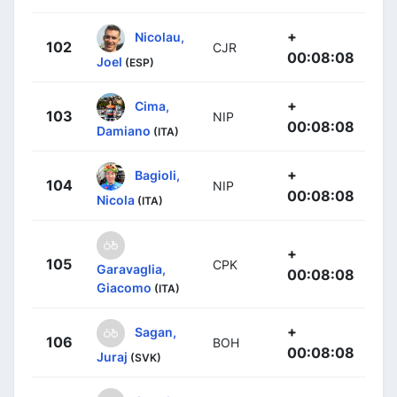
+
Nicolau,
102
CJR
00:08:08
Joel
(ESP)
+
Cima,
103
NIP
00:08:08
Damiano
(ITA)
+
Bagioli,
104
NIP
00:08:08
Nicola
(ITA)
+
105
CPK
Garavaglia,
00:08:08
Giacomo
(ITA)
+
Sagan,
106
BOH
00:08:08
Juraj
(SVK)