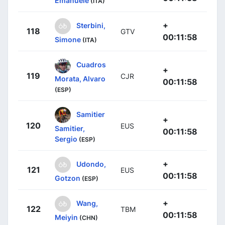
Emanuele
(ITA)
+
Sterbini,
118
GTV
00:11:58
Simone
(ITA)
Cuadros
+
119
CJR
Morata, Alvaro
00:11:58
(ESP)
Samitier
+
120
EUS
Samitier,
00:11:58
Sergio
(ESP)
+
Udondo,
121
EUS
00:11:58
Gotzon
(ESP)
+
Wang,
122
TBM
00:11:58
Meiyin
(CHN)