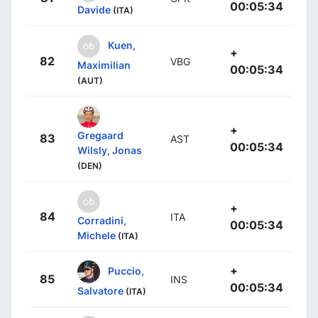
00:05:34
Davide
(ITA)
Kuen,
+
82
VBG
Maximilian
00:05:34
(AUT)
+
Gregaard
83
AST
00:05:34
Wilsly, Jonas
(DEN)
+
84
ITA
Corradini,
00:05:34
Michele
(ITA)
+
Puccio,
85
INS
00:05:34
Salvatore
(ITA)