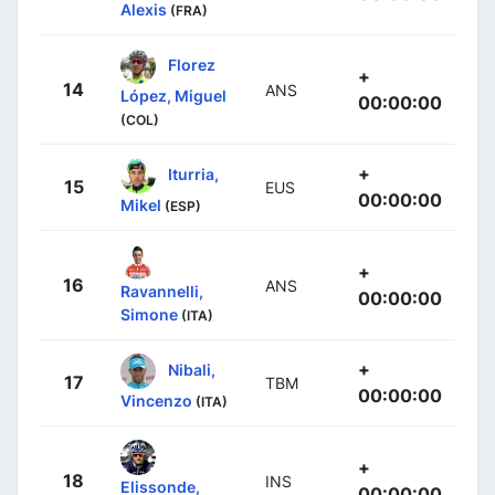
Alexis
(FRA)
Florez
+
14
ANS
López, Miguel
00:00:00
(COL)
+
Iturria,
15
EUS
00:00:00
Mikel
(ESP)
+
16
ANS
Ravannelli,
00:00:00
Simone
(ITA)
+
Nibali,
17
TBM
00:00:00
Vincenzo
(ITA)
+
18
INS
Elissonde,
00:00:00