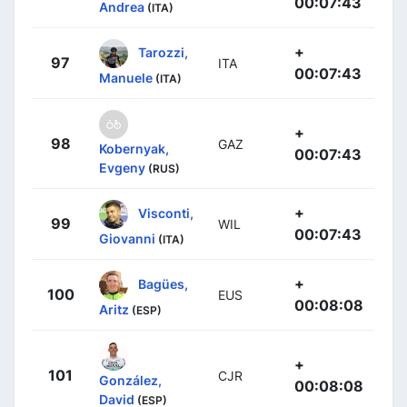
00:07:43
Andrea
(ITA)
+
Tarozzi,
97
ITA
00:07:43
Manuele
(ITA)
+
98
GAZ
Kobernyak,
00:07:43
Evgeny
(RUS)
+
Visconti,
99
WIL
00:07:43
Giovanni
(ITA)
+
Bagües,
100
EUS
00:08:08
Aritz
(ESP)
+
101
CJR
González,
00:08:08
David
(ESP)