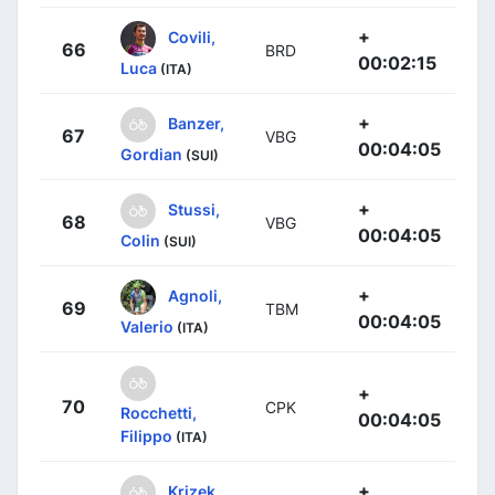
+
Covili,
66
BRD
00:02:15
Luca
(ITA)
+
Banzer,
67
VBG
00:04:05
Gordian
(SUI)
+
Stussi,
68
VBG
00:04:05
Colin
(SUI)
+
Agnoli,
69
TBM
00:04:05
Valerio
(ITA)
+
70
CPK
Rocchetti,
00:04:05
Filippo
(ITA)
+
Krizek,