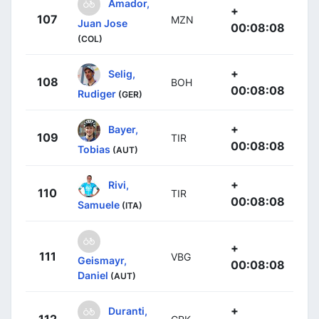
Amador,
+
107
MZN
Juan Jose
00:08:08
(COL)
+
Selig,
108
BOH
00:08:08
Rudiger
(GER)
+
Bayer,
109
TIR
00:08:08
Tobias
(AUT)
+
Rivi,
110
TIR
00:08:08
Samuele
(ITA)
+
111
VBG
Geismayr,
00:08:08
Daniel
(AUT)
+
Duranti,
112