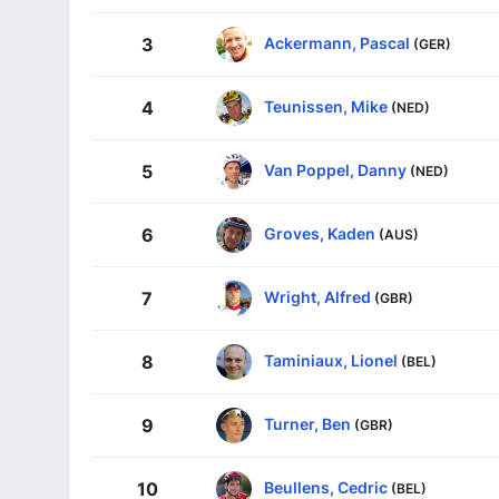
Ackermann, Pascal
3
(GER)
Teunissen, Mike
4
(NED)
Van Poppel, Danny
5
(NED)
Groves, Kaden
6
(AUS)
Wright, Alfred
7
(GBR)
Taminiaux, Lionel
8
(BEL)
Turner, Ben
9
(GBR)
Beullens, Cedric
10
(BEL)