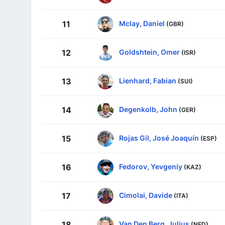
Mclay, Daniel
11
(GBR)
Goldshtein, Omer
12
(ISR)
Lienhard, Fabian
13
(SUI)
Degenkolb, John
14
(GER)
Rojas Gil, José Joaquín
15
(ESP)
Fedorov, Yevgeniy
16
(KAZ)
Cimolai, Davide
17
(ITA)
Van Den Berg, Julius
18
(NED)