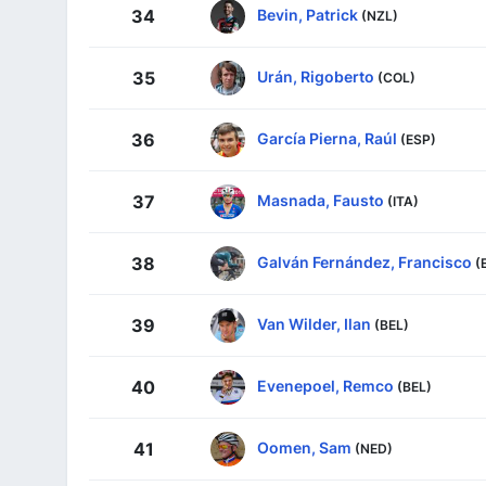
Bevin, Patrick
34
(NZL)
Urán, Rigoberto
35
(COL)
García Pierna, Raúl
36
(ESP)
Masnada, Fausto
37
(ITA)
Galván Fernández, Francisco
38
(
Van Wilder, Ilan
39
(BEL)
Evenepoel, Remco
40
(BEL)
Oomen, Sam
41
(NED)