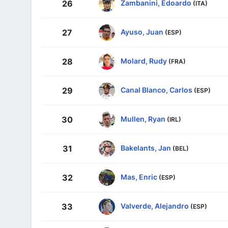
Zambanini, Edoardo
26
(ITA)
Ayuso, Juan
27
(ESP)
Molard, Rudy
28
(FRA)
Canal Blanco, Carlos
29
(ESP)
Mullen, Ryan
30
(IRL)
Bakelants, Jan
31
(BEL)
Mas, Enric
32
(ESP)
Valverde, Alejandro
33
(ESP)