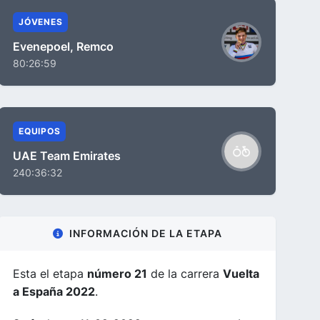
JÓVENES
Evenepoel, Remco
80:26:59
EQUIPOS
UAE Team Emirates
240:36:32
INFORMACIÓN DE LA ETAPA
Esta el etapa
número 21
de la carrera
Vuelta
a España 2022
.