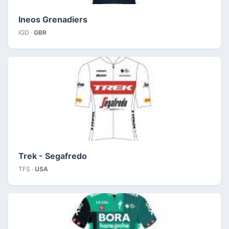
Ineos Grenadiers
IGD ·
GBR
Trek - Segafredo
TFS ·
USA