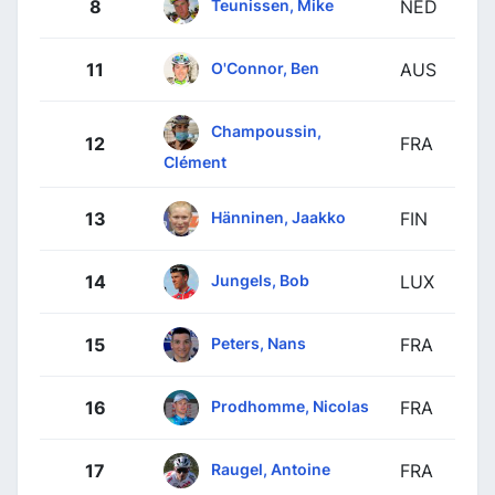
Teunissen, Mike
8
NED
O'Connor, Ben
11
AUS
Champoussin,
12
FRA
Clément
Hänninen, Jaakko
13
FIN
Jungels, Bob
14
LUX
Peters, Nans
15
FRA
Prodhomme, Nicolas
16
FRA
Raugel, Antoine
17
FRA