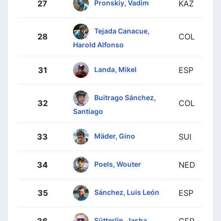
Pronskiy, Vadim
27
KAZ
Tejada Canacue,
28
COL
Harold Alfonso
Landa, Mikel
31
ESP
Buitrago Sánchez,
32
COL
Santiago
Mäder, Gino
33
SUI
Poels, Wouter
34
NED
Sánchez, Luis León
35
ESP
Sütterlin, Jasha
36
GER