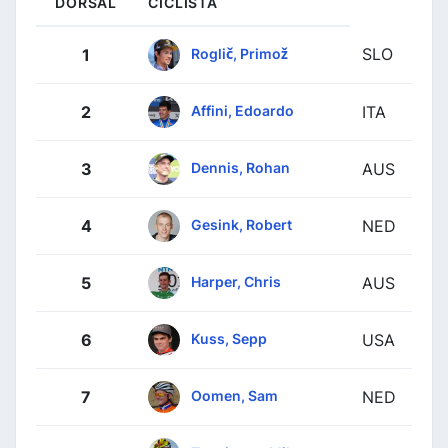
DORSAL
CICLISTA
SLO
Roglič, Primož
1
Affini, Edoardo
2
ITA
Dennis, Rohan
3
AUS
Gesink, Robert
4
NED
Harper, Chris
5
AUS
Kuss, Sepp
6
USA
Oomen, Sam
7
NED