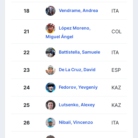
Vendrame, Andrea
18
ITA
López Moreno,
21
COL
Miguel Ángel
Battistella, Samuele
22
ITA
De La Cruz, David
23
ESP
Fedorov, Yevgeniy
24
KAZ
Lutsenko, Alexey
25
KAZ
Nibali, Vincenzo
26
ITA