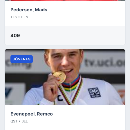
Pedersen, Mads
TFS • DEN
409
JÓVENES
Evenepoel, Remco
QST • BEL