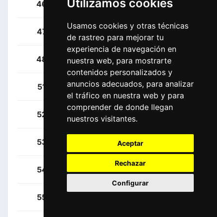
Utilizamos cookies
Koch, Jonas
46
GER
Usamos cookies y otras técnicas
Mullen, Ryan
47
IRL
de rastreo para mejorar tu
experiencia de navegación en
Van Poppel, Danny
48
NED
nuestra web, para mostrarte
contenidos personalizados y
anuncios adecuados, para analizar
Herrada, Jesús
51
ESP
el tráfico en nuestra web y para
comprender de donde llegan
Coquard, Bryan
52
FRA
nuestros visitantes.
Cimolai, Davide
53
ITA
Aceptar
Rechazar
Champion, Thomas
54
FRA
Configurar
Fernández, Rúben
55
ESP