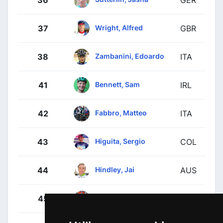
Wright, Alfred
37
GBR
Zambanini, Edoardo
38
ITA
Bennett, Sam
41
IRL
Fabbro, Matteo
42
ITA
Higuita, Sergio
43
COL
Hindley, Jai
44
AUS
Kelderman, Wilco
45
NED