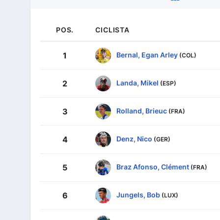
POS.
CICLISTA
Bernal, Egan Arley
1
(COL)
Landa, Mikel
2
(ESP)
Rolland, Brieuc
3
(FRA)
Denz, Nico
4
(GER)
Braz Afonso, Clément
5
(FRA)
Jungels, Bob
6
(LUX)