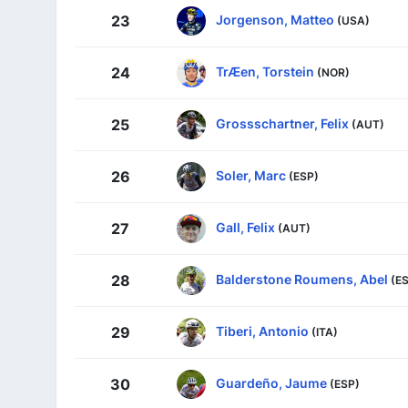
Jorgenson, Matteo
23
(USA)
TrÆen, Torstein
24
(NOR)
Grossschartner, Felix
25
(AUT)
Soler, Marc
26
(ESP)
Gall, Felix
27
(AUT)
Balderstone Roumens, Abel
28
(E
Tiberi, Antonio
29
(ITA)
Guardeño, Jaume
30
(ESP)