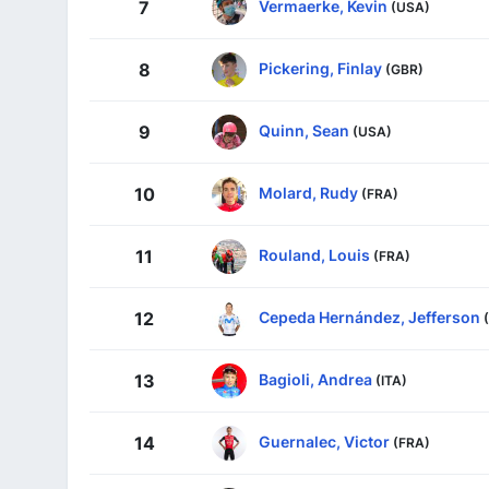
Vermaerke, Kevin
7
(USA)
Pickering, Finlay
8
(GBR)
Quinn, Sean
9
(USA)
Molard, Rudy
10
(FRA)
Rouland, Louis
11
(FRA)
Cepeda Hernández, Jefferson
12
Bagioli, Andrea
13
(ITA)
Guernalec, Victor
14
(FRA)