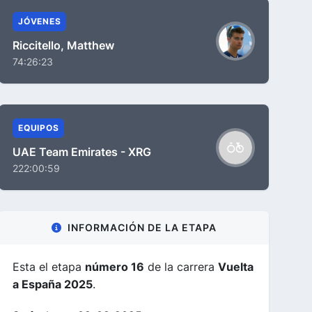
JÓVENES
Riccitello, Matthew
74:26:23
EQUIPOS
UAE Team Emirates - XRG
222:00:59
INFORMACIÓN DE LA ETAPA
Esta el etapa
número 16
de la carrera
Vuelta
a España 2025
.