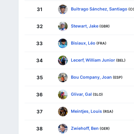
Buitrago Sánchez, Santiago
31
(C
Stewart, Jake
32
(GBR)
Bisiaux, Léo
33
(FRA)
Lecerf, William Junior
34
(BEL)
Bou Company, Joan
35
(ESP)
Glivar, Gal
36
(SLO)
Meintjes, Louis
37
(RSA)
Zwiehoff, Ben
38
(GER)