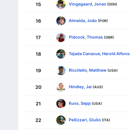
Vingegaard, Jonas
15
(DEN)
Almeida, João
16
(POR)
Pidcock, Thomas
17
(GBR)
Tejada Canacue, Harold Alfons
18
Riccitello, Matthew
19
(USA)
Hindley, Jai
20
(AUS)
Kuss, Sepp
21
(USA)
Pellizzari, Giulio
22
(ITA)