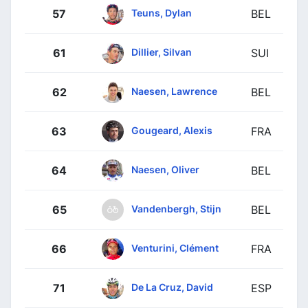
Teuns, Dylan
57
BEL
Dillier, Silvan
61
SUI
Naesen, Lawrence
62
BEL
Gougeard, Alexis
63
FRA
Naesen, Oliver
64
BEL
Vandenbergh, Stijn
65
BEL
Venturini, Clément
66
FRA
De La Cruz, David
71
ESP