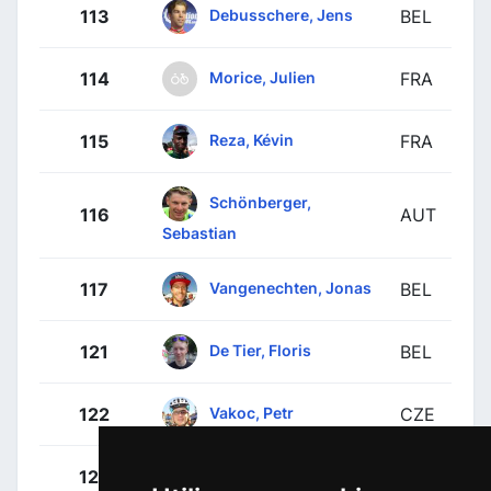
Debusschere, Jens
113
BEL
Morice, Julien
114
FRA
Reza, Kévin
115
FRA
Schönberger,
116
AUT
Sebastian
Vangenechten, Jonas
117
BEL
De Tier, Floris
121
BEL
Vakoc, Petr
122
CZE
Janssens, Jimmy
123
BEL