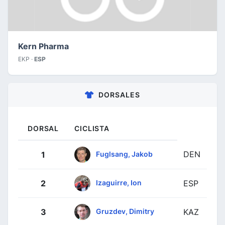
Kern Pharma
EKP ·
ESP
DORSALES
DORSAL
CICLISTA
DEN
Fuglsang, Jakob
1
Izaguirre, Ion
2
ESP
Gruzdev, Dimitry
3
KAZ