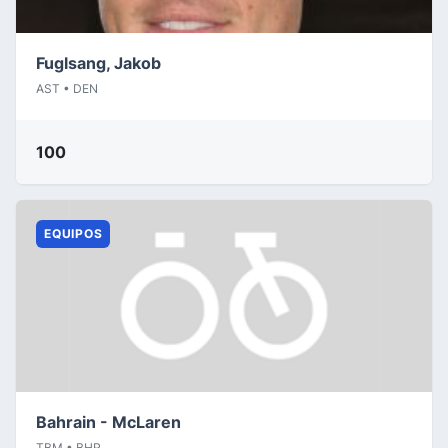
Fuglsang, Jakob
AST • DEN
100
EQUIPOS
Bahrain - McLaren
TBM • BHR