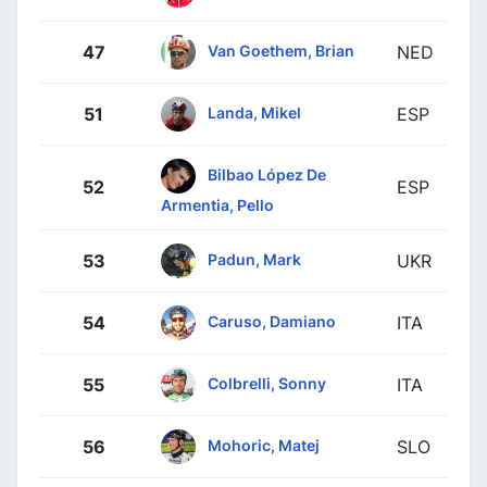
Van Goethem, Brian
47
NED
Landa, Mikel
51
ESP
Bilbao López De
52
ESP
Armentia, Pello
Padun, Mark
53
UKR
Caruso, Damiano
54
ITA
Colbrelli, Sonny
55
ITA
Mohoric, Matej
56
SLO