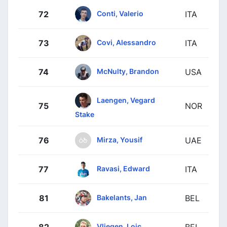
Conti, Valerio
72
ITA
Covi, Alessandro
73
ITA
McNulty, Brandon
74
USA
Laengen, Vegard
75
NOR
Stake
Mirza, Yousif
76
UAE
Ravasi, Edward
77
ITA
Bakelants, Jan
81
BEL
Vliegen, Loic
82
BEL