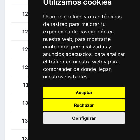
Utilizamos cookies
Thwaites, Scott
124
GBR
Usamos cookies y otras técnicas
de rastreo para mejorar tu
Vergaerde, Otto
125
BEL
experiencia de navegación en
nuestra web, para mostrarte
contenidos personalizados y
Walsleben, Philipp
126
GER
anuncios adecuados, para analizar
el tráfico en nuestra web y para
Riesebeek, Oscar
127
NED
comprender de donde llegan
nuestros visitantes.
Lobato, Juan José
131
ESP
Aceptar
Fernández, Rúben
132
ESP
Rechazar
Configurar
Iturria, Mikel
133
ESP
Bizkarra, Mikel
134
ESP