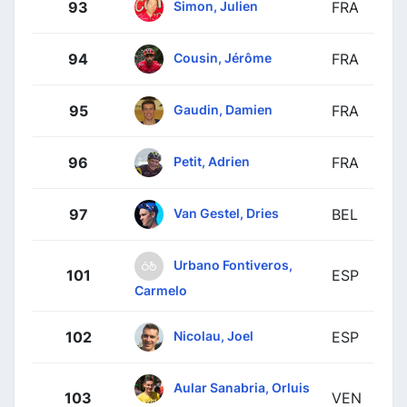
Simon, Julien
93
FRA
Cousin, Jérôme
94
FRA
Gaudin, Damien
95
FRA
Petit, Adrien
96
FRA
Van Gestel, Dries
97
BEL
Urbano Fontiveros,
101
ESP
Carmelo
Nicolau, Joel
102
ESP
Aular Sanabria, Orluis
103
VEN