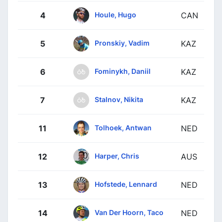
Houle, Hugo
4
CAN
Pronskiy, Vadim
5
KAZ
Fominykh, Daniil
6
KAZ
Stalnov, Nikita
7
KAZ
Tolhoek, Antwan
11
NED
Harper, Chris
12
AUS
Hofstede, Lennard
13
NED
Van Der Hoorn, Taco
14
NED