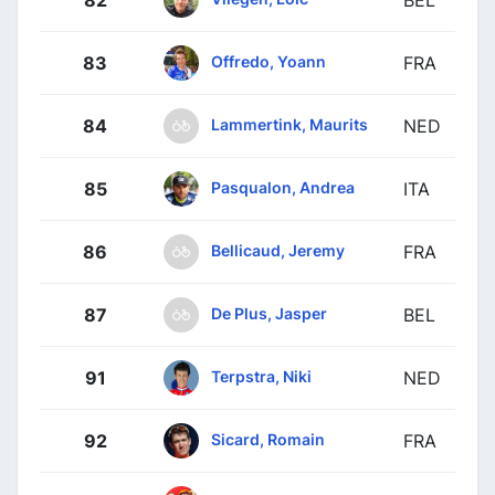
Offredo, Yoann
83
FRA
Lammertink, Maurits
84
NED
Pasqualon, Andrea
85
ITA
Bellicaud, Jeremy
86
FRA
De Plus, Jasper
87
BEL
Terpstra, Niki
91
NED
Sicard, Romain
92
FRA