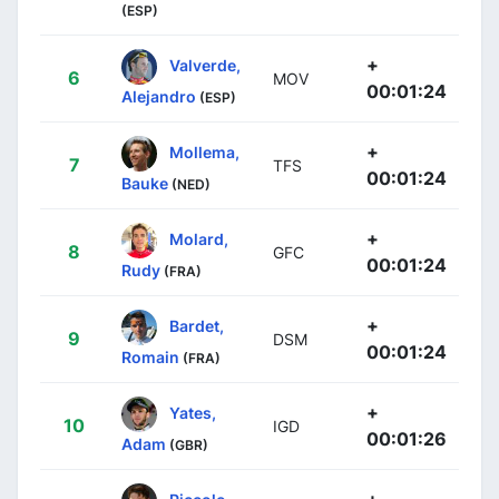
(ESP)
+
Valverde,
6
MOV
00:01:24
Alejandro
(ESP)
+
Mollema,
7
TFS
00:01:24
Bauke
(NED)
+
Molard,
8
GFC
00:01:24
Rudy
(FRA)
+
Bardet,
9
DSM
00:01:24
Romain
(FRA)
+
Yates,
10
IGD
00:01:26
Adam
(GBR)
+
Piccolo,