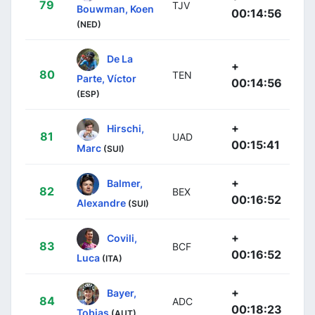
79
TJV
Bouwman, Koen
00:14:56
(NED)
De La
+
80
TEN
Parte, Víctor
00:14:56
(ESP)
+
Hirschi,
81
UAD
00:15:41
Marc
(SUI)
+
Balmer,
82
BEX
00:16:52
Alexandre
(SUI)
+
Covili,
83
BCF
00:16:52
Luca
(ITA)
+
Bayer,
84
ADC
00:18:23
Tobias
(AUT)