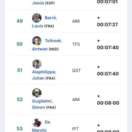
00:07:01
Jesús
(ESP)
+
Barré,
49
ARK
00:07:27
Louis
(FRA)
+
Tolhoek,
50
TFS
00:07:40
Antwan
(NED)
+
51
QST
Alaphilippe,
00:07:40
Julian
(FRA)
+
52
ARK
Guglielmi,
00:08:00
Simon
(FRA)
De
+
53
IPT
Marchi,
00:08:00