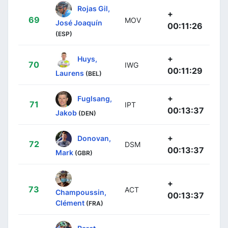
Rojas Gil,
+
69
MOV
José Joaquín
00:11:26
(ESP)
+
Huys,
70
IWG
00:11:29
Laurens
(BEL)
+
Fuglsang,
71
IPT
00:13:37
Jakob
(DEN)
+
Donovan,
72
DSM
00:13:37
Mark
(GBR)
+
73
ACT
Champoussin,
00:13:37
Clément
(FRA)
Paret