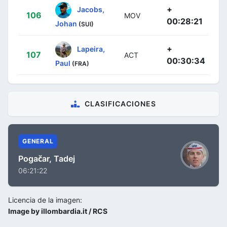
+
Jacobs,
106
MOV
00:28:21
Johan
(SUI)
+
Lapeira,
107
ACT
00:30:34
Paul
(FRA)
CLASIFICACIONES
GENERAL
Pogačar, Tadej
06:21:22
Licencia de la imagen:
Image by illombardia.it / RCS