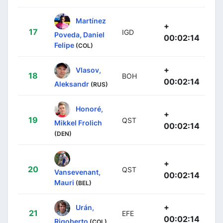
Martínez
+
17
IGD
Poveda, Daniel
00:02:14
Felipe
(COL)
+
Vlasov,
18
BOH
00:02:14
Aleksandr
(RUS)
Honoré,
+
19
QST
Mikkel Frolich
00:02:14
(DEN)
+
20
QST
Vansevenant,
00:02:14
Mauri
(BEL)
+
Urán,
21
EFE
00:02:14
Rigoberto
(COL)