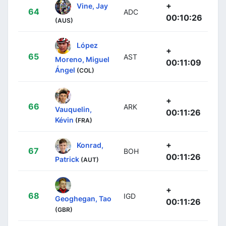
+
Vine, Jay
64
ADC
00:10:26
(AUS)
López
+
65
AST
Moreno, Miguel
00:11:09
Ángel
(COL)
+
66
ARK
Vauquelin,
00:11:26
Kévin
(FRA)
+
Konrad,
67
BOH
00:11:26
Patrick
(AUT)
+
68
IGD
Geoghegan, Tao
00:11:26
(GBR)