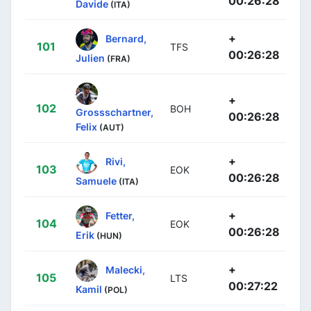
00:26:28
Davide
(ITA)
+
Bernard,
101
TFS
00:26:28
Julien
(FRA)
+
102
BOH
Grossschartner,
00:26:28
Felix
(AUT)
+
Rivi,
103
EOK
00:26:28
Samuele
(ITA)
+
Fetter,
104
EOK
00:26:28
Erik
(HUN)
+
Malecki,
105
LTS
00:27:22
Kamil
(POL)