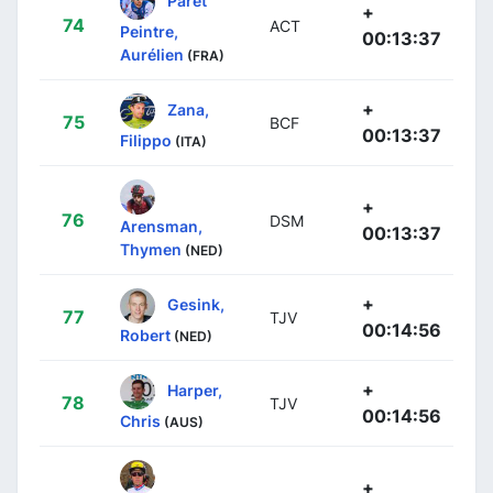
+
74
ACT
Peintre,
00:13:37
Aurélien
(FRA)
+
Zana,
75
BCF
00:13:37
Filippo
(ITA)
+
76
DSM
Arensman,
00:13:37
Thymen
(NED)
+
Gesink,
77
TJV
00:14:56
Robert
(NED)
+
Harper,
78
TJV
00:14:56
Chris
(AUS)
+