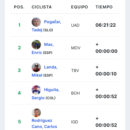
POS.
CICLISTA
EQUIPO
TIEMPO
Pogačar,
1
06:21:22
UAD
Tadej
(SLO)
+
Mas,
2
MOV
00:00:00
Enric
(ESP)
+
Landa,
3
TBV
00:00:10
Mikel
(ESP)
+
Higuita,
4
BOH
00:00:52
Sergio
(COL)
+
Rodríguez
5
IGD
00:00:52
Cano, Carlos