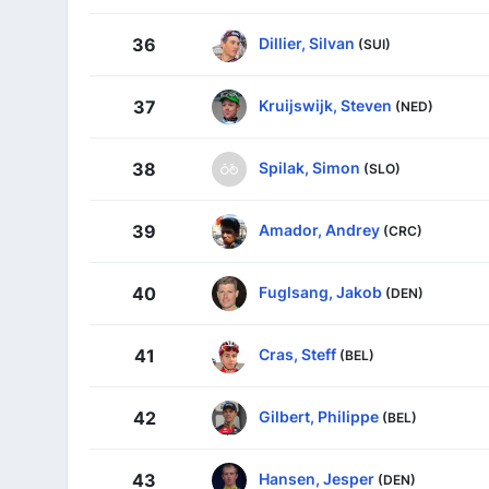
Dillier, Silvan
36
(SUI)
Kruijswijk, Steven
37
(NED)
Spilak, Simon
38
(SLO)
Amador, Andrey
39
(CRC)
Fuglsang, Jakob
40
(DEN)
Cras, Steff
41
(BEL)
Gilbert, Philippe
42
(BEL)
Hansen, Jesper
43
(DEN)