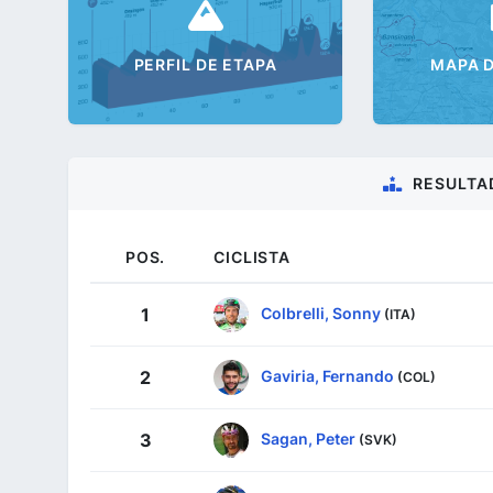
PERFIL DE ETAPA
MAPA D
RESULTA
POS.
CICLISTA
Colbrelli, Sonny
1
(ITA)
Gaviria, Fernando
2
(COL)
Sagan, Peter
3
(SVK)