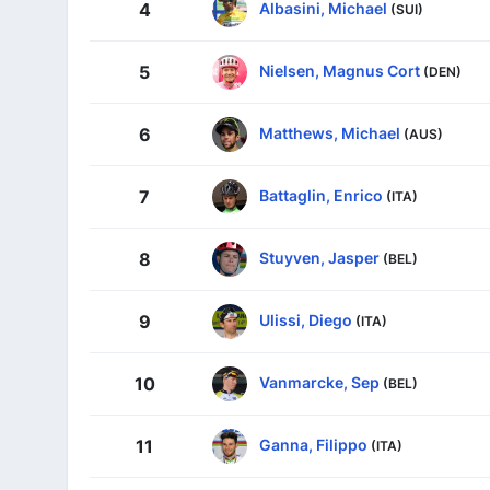
Albasini, Michael
4
(SUI)
Nielsen, Magnus Cort
5
(DEN)
Matthews, Michael
6
(AUS)
Battaglin, Enrico
7
(ITA)
Stuyven, Jasper
8
(BEL)
Ulissi, Diego
9
(ITA)
Vanmarcke, Sep
10
(BEL)
Ganna, Filippo
11
(ITA)