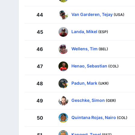
Van Garderen, Tejay
44
(USA)
Landa, Mikel
45
(ESP)
Wellens, Tim
46
(BEL)
Henao, Sebastian
47
(COL)
Padun, Mark
48
(UKR)
Geschke, Simon
49
(GER)
Quintana Rojas, Nairo
50
(COL)
Kangert, Tanel
51
(EST)