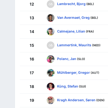
Lambrecht, Bjorg
12
(BEL)
Van Avermaet, Greg
13
(BEL)
Calmejane, Lilian
14
(FRA)
Lammertink, Maurits
15
(NED)
Polanc, Jan
16
(SLO)
Mühlberger, Gregor
17
(AUT)
Küng, Stefan
18
(SUI)
Kragh Andersen, Søren
19
(DEN)