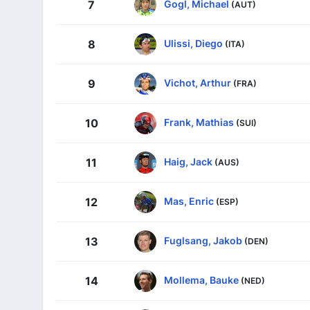
Gogl, Michael
7
(AUT)
Ulissi, Diego
8
(ITA)
Vichot, Arthur
9
(FRA)
Frank, Mathias
10
(SUI)
Haig, Jack
11
(AUS)
Mas, Enric
12
(ESP)
Fuglsang, Jakob
13
(DEN)
Mollema, Bauke
14
(NED)