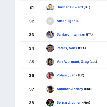
Dunbar, Edward
31
(IRL)
Anton, Igor
32
(ESP)
Santaromita, Ivan
33
(ITA)
Peters, Nans
34
(FRA)
Van Avermaet, Greg
35
(BEL)
Polanc, Jan
36
(SLO)
Amador, Andrey
37
(CRC)
Bernard, Julien
38
(FRA)