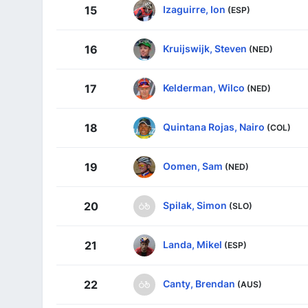
Izaguirre, Ion
15
(ESP)
Kruijswijk, Steven
16
(NED)
Kelderman, Wilco
17
(NED)
Quintana Rojas, Nairo
18
(COL)
Oomen, Sam
19
(NED)
Spilak, Simon
20
(SLO)
Landa, Mikel
21
(ESP)
Canty, Brendan
22
(AUS)