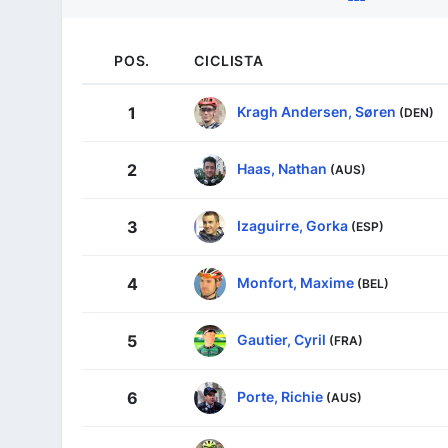
POS.
CICLISTA
Kragh Andersen, Søren
1
(DEN)
Haas, Nathan
2
(AUS)
Izaguirre, Gorka
3
(ESP)
Monfort, Maxime
4
(BEL)
Gautier, Cyril
5
(FRA)
Porte, Richie
6
(AUS)