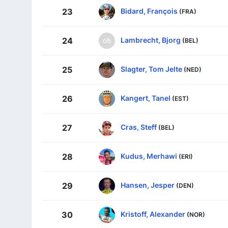
Bidard, François
23
(FRA)
Lambrecht, Bjorg
24
(BEL)
Slagter, Tom Jelte
25
(NED)
Kangert, Tanel
26
(EST)
Cras, Steff
27
(BEL)
Kudus, Merhawi
28
(ERI)
Hansen, Jesper
29
(DEN)
Kristoff, Alexander
30
(NOR)