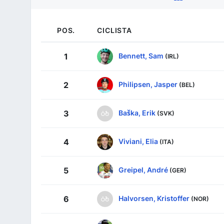
POS.
CICLISTA
Bennett, Sam
1
(IRL)
Philipsen, Jasper
2
(BEL)
Baška, Erik
3
(SVK)
Viviani, Elia
4
(ITA)
Greipel, André
5
(GER)
Halvorsen, Kristoffer
6
(NOR)