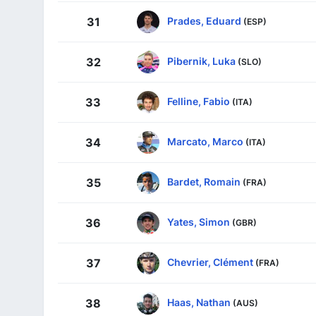
Prades, Eduard
31
(ESP)
Pibernik, Luka
32
(SLO)
Felline, Fabio
33
(ITA)
Marcato, Marco
34
(ITA)
Bardet, Romain
35
(FRA)
Yates, Simon
36
(GBR)
Chevrier, Clément
37
(FRA)
Haas, Nathan
38
(AUS)