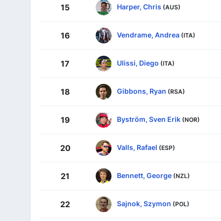
Harper, Chris
15
(AUS)
Vendrame, Andrea
16
(ITA)
Ulissi, Diego
17
(ITA)
Gibbons, Ryan
18
(RSA)
Byström, Sven Erik
19
(NOR)
Valls, Rafael
20
(ESP)
Bennett, George
21
(NZL)
Sajnok, Szymon
22
(POL)