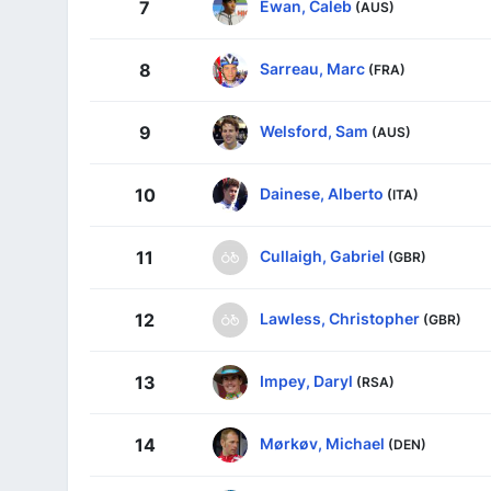
Ewan, Caleb
7
(AUS)
Sarreau, Marc
8
(FRA)
Welsford, Sam
9
(AUS)
Dainese, Alberto
10
(ITA)
Cullaigh, Gabriel
11
(GBR)
Lawless, Christopher
12
(GBR)
Impey, Daryl
13
(RSA)
Mørkøv, Michael
14
(DEN)