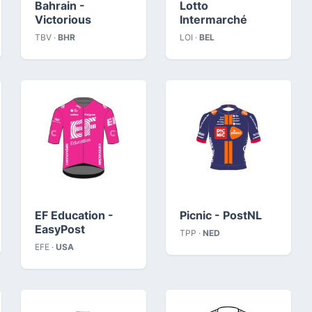
Bahrain -
Lotto
Victorious
Intermarché
TBV ·
BHR
LOI ·
BEL
EF Education -
Picnic - PostNL
EasyPost
TPP ·
NED
EFE ·
USA