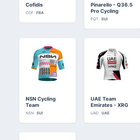
Cofidis
Pinarello - Q36.5
Pro Cycling
COF ·
FRA
PQT ·
SUI
NSN Cycling
UAE Team
Team
Emirates - XRG
NSN ·
SUI
UAD ·
UAE