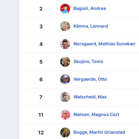
Bagioli, Andrea
2
Kämna, Lennard
3
Norsgaard, Mathias Sunekær
4
Skujins, Toms
5
Vergaerde, Otto
6
Walscheid, Max
7
Nielsen, Magnus Cort
11
Bugge, Martin Urianstad
12