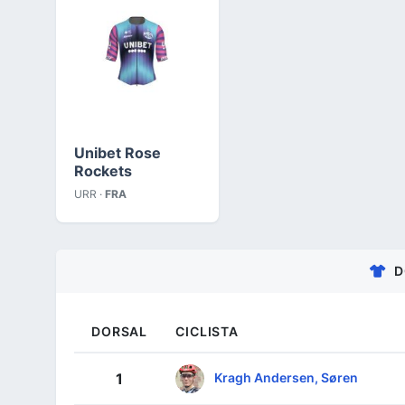
Unibet Rose
Rockets
URR ·
FRA
D
DORSAL
CICLISTA
Kragh Andersen, Søren
1