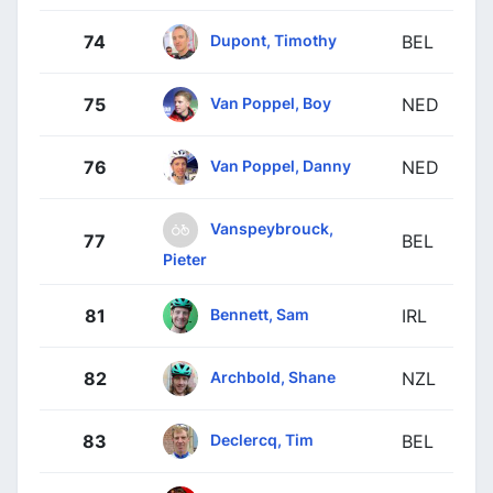
Dupont, Timothy
74
BEL
Van Poppel, Boy
75
NED
Van Poppel, Danny
76
NED
Vanspeybrouck,
77
BEL
Pieter
Bennett, Sam
81
IRL
Archbold, Shane
82
NZL
Declercq, Tim
83
BEL