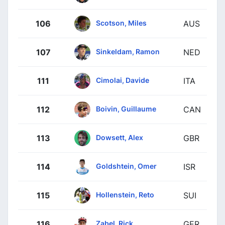
Scotson, Miles
106
AUS
Sinkeldam, Ramon
107
NED
Cimolai, Davide
111
ITA
Boivin, Guillaume
112
CAN
Dowsett, Alex
113
GBR
Goldshtein, Omer
114
ISR
Hollenstein, Reto
115
SUI
Zabel, Rick
116
GER