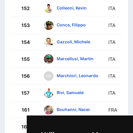
Colleoni, Kevin
152
ITA
Conca, Filippo
153
ITA
Gazzoli, Michele
154
ITA
Marcellusi, Martin
155
ITA
Marchiori, Leonardo
156
ITA
Rivi, Samuele
157
ITA
Bouhanni, Nacer
161
FRA
Boudat, Thomas
162
FRA