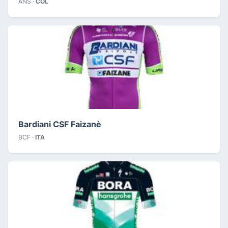
ANS ·
COL
Bardiani CSF Faizanè
BCF ·
ITA