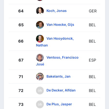
Koch, Jonas
64
GER
Van Hoecke, Gijs
65
BEL
Van Hooydonck,
66
BEL
Nathan
Ventoso, Francisco
67
ESP
José
Bakelants, Jan
71
BEL
De Decker, Alfdan
72
BEL
De Plus, Jasper
73
BEL