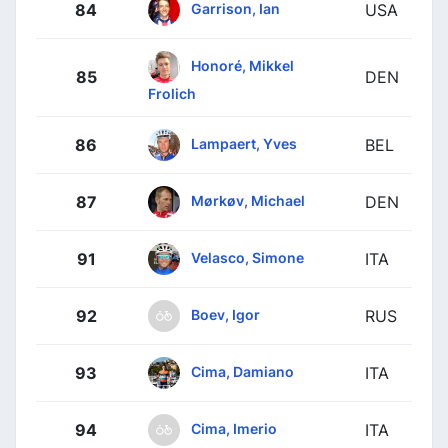
Garrison, Ian
84
USA
Honoré, Mikkel
85
DEN
Frolich
Lampaert, Yves
86
BEL
Mørkøv, Michael
87
DEN
Velasco, Simone
91
ITA
Boev, Igor
92
RUS
Cima, Damiano
93
ITA
Cima, Imerio
94
ITA