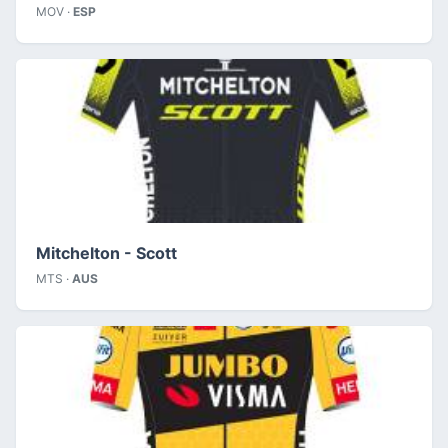
MOV ·
ESP
Mitchelton - Scott
MTS ·
AUS