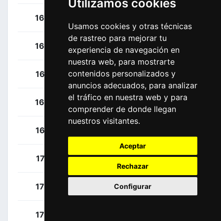
Utilizamos cookies
Le Roux, Romain
163
FRA
Usamos cookies y otras técnicas
de rastreo para mejorar tu
Mclay, Daniel
164
GBR
experiencia de navegación en
nuestra web, para mostrarte
contenidos personalizados y
Pichon, Laurent
165
FRA
anuncios adecuados, para analizar
el tráfico en nuestra web y para
Russo, Clément
166
FRA
comprender de donde llegan
nuestros visitantes.
Vachon, Florian
167
FRA
Aceptar
Swift, Ben
171
GBR
Rechazar
Basso, Leonardo
172
ITA
Configurar
Ganna, Filippo
173
ITA