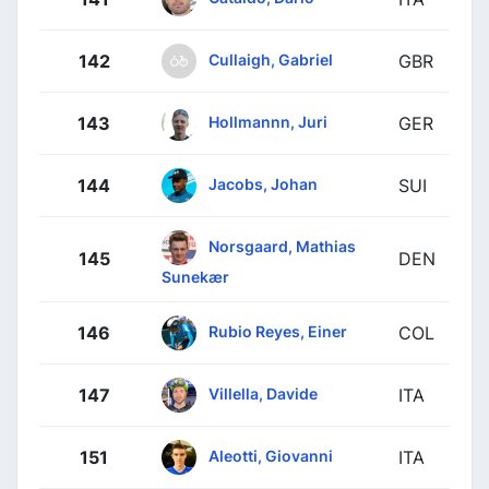
Cullaigh, Gabriel
142
GBR
Hollmannn, Juri
143
GER
Jacobs, Johan
144
SUI
Norsgaard, Mathias
145
DEN
Sunekær
Rubio Reyes, Einer
146
COL
Villella, Davide
147
ITA
Aleotti, Giovanni
151
ITA