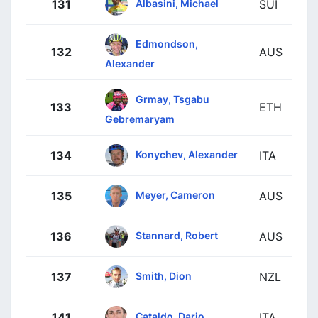
Albasini, Michael
131
SUI
Edmondson,
132
AUS
Alexander
Grmay, Tsgabu
133
ETH
Gebremaryam
Konychev, Alexander
134
ITA
Meyer, Cameron
135
AUS
Stannard, Robert
136
AUS
Smith, Dion
137
NZL
Cataldo, Dario
141
ITA