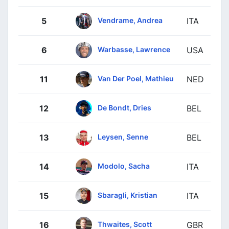
Vendrame, Andrea
5
ITA
Warbasse, Lawrence
6
USA
Van Der Poel, Mathieu
11
NED
De Bondt, Dries
12
BEL
Leysen, Senne
13
BEL
Modolo, Sacha
14
ITA
Sbaragli, Kristian
15
ITA
Thwaites, Scott
16
GBR