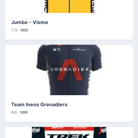
Jumbo - Visma
TJV ·
NED
Team Ineos Grenadiers
INS ·
GBR