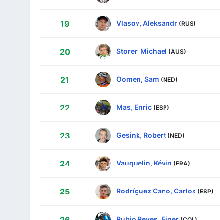
Vlasov, Aleksandr
19
(RUS)
Storer, Michael
20
(AUS)
Oomen, Sam
21
(NED)
Mas, Enric
22
(ESP)
Gesink, Robert
23
(NED)
Vauquelin, Kévin
24
(FRA)
Rodríguez Cano, Carlos
25
(ESP)
Rubio Reyes, Einer
26
(COL)