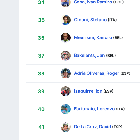
Sosa, Iván Ramiro
34
(COL)
Oldani, Stefano
35
(ITA)
Meurisse, Xandro
36
(BEL)
Bakelants, Jan
37
(BEL)
Adrià Oliveras, Roger
38
(ESP)
Izaguirre, Ion
39
(ESP)
Fortunato, Lorenzo
40
(ITA)
De La Cruz, David
41
(ESP)