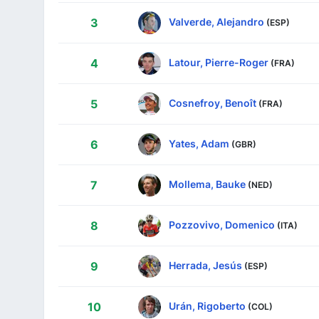
Valverde, Alejandro
3
(ESP)
Latour, Pierre-Roger
4
(FRA)
Cosnefroy, Benoît
5
(FRA)
Yates, Adam
6
(GBR)
Mollema, Bauke
7
(NED)
Pozzovivo, Domenico
8
(ITA)
Herrada, Jesús
9
(ESP)
Urán, Rigoberto
10
(COL)