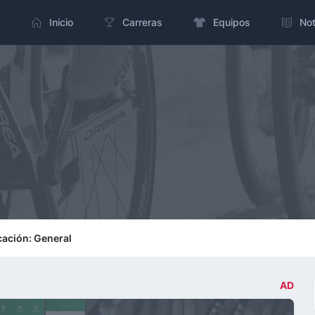
Inicio
Carreras
Equipos
Not
cación: General
AD