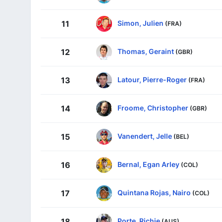
Simon, Julien
11
(FRA)
Thomas, Geraint
12
(GBR)
Latour, Pierre-Roger
13
(FRA)
Froome, Christopher
14
(GBR)
Vanendert, Jelle
15
(BEL)
Bernal, Egan Arley
16
(COL)
Quintana Rojas, Nairo
17
(COL)
Porte, Richie
18
(AUS)