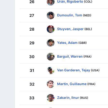
Urán, Rigoberto
26
(COL)
Dumoulin, Tom
27
(NED)
Stuyven, Jasper
28
(BEL)
Yates, Adam
29
(GBR)
Barguil, Warren
30
(FRA)
Van Garderen, Tejay
31
(USA)
Martin, Guillaume
32
(FRA)
Zakarin, Ilnur
33
(RUS)