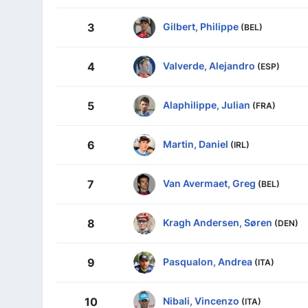
Gilbert, Philippe
3
(BEL)
Valverde, Alejandro
4
(ESP)
Alaphilippe, Julian
5
(FRA)
Martin, Daniel
6
(IRL)
Van Avermaet, Greg
7
(BEL)
Kragh Andersen, Søren
8
(DEN)
Pasqualon, Andrea
9
(ITA)
Nibali, Vincenzo
10
(ITA)