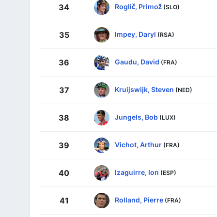
Roglič, Primož
34
(SLO)
Impey, Daryl
35
(RSA)
Gaudu, David
36
(FRA)
Kruijswijk, Steven
37
(NED)
Jungels, Bob
38
(LUX)
Vichot, Arthur
39
(FRA)
Izaguirre, Ion
40
(ESP)
Rolland, Pierre
41
(FRA)