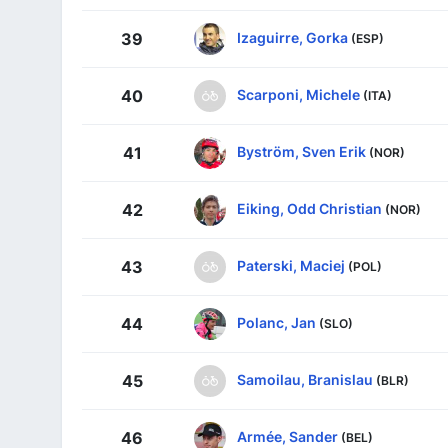
Izaguirre, Gorka
39
(ESP)
Scarponi, Michele
40
(ITA)
Byström, Sven Erik
41
(NOR)
Eiking, Odd Christian
42
(NOR)
Paterski, Maciej
43
(POL)
Polanc, Jan
44
(SLO)
Samoilau, Branislau
45
(BLR)
Armée, Sander
46
(BEL)