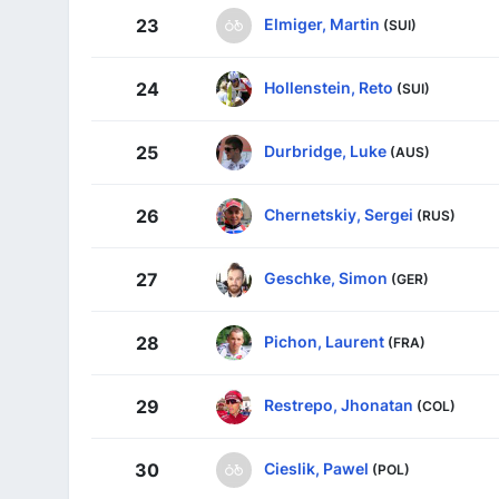
Elmiger, Martin
23
(SUI)
Hollenstein, Reto
24
(SUI)
Durbridge, Luke
25
(AUS)
Chernetskiy, Sergei
26
(RUS)
Geschke, Simon
27
(GER)
Pichon, Laurent
28
(FRA)
Restrepo, Jhonatan
29
(COL)
Cieslik, Pawel
30
(POL)