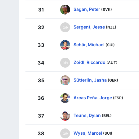
Sagan, Peter
31
(SVK)
Sergent, Jesse
32
(NZL)
Schär, Michael
33
(SUI)
Zoidl, Riccardo
34
(AUT)
Sütterlin, Jasha
35
(GER)
Arcas Peña, Jorge
36
(ESP)
Teuns, Dylan
37
(BEL)
Wyss, Marcel
38
(SUI)