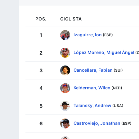
POS.
CICLISTA
Izaguirre, Ion
1
(ESP)
López Moreno, Miguel Ángel
2
(
Cancellara, Fabian
3
(SUI)
Kelderman, Wilco
4
(NED)
Talansky, Andrew
5
(USA)
Castroviejo, Jonathan
6
(ESP)