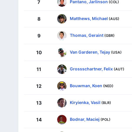
Pantano, Jarlinson
7
(COL)
Matthews, Michael
8
(AUS)
Thomas, Geraint
9
(GBR)
Van Garderen, Tejay
10
(USA)
Grossschartner, Felix
11
(AUT)
Bouwman, Koen
12
(NED)
Kiryienka, Vasil
13
(BLR)
Bodnar, Maciej
14
(POL)