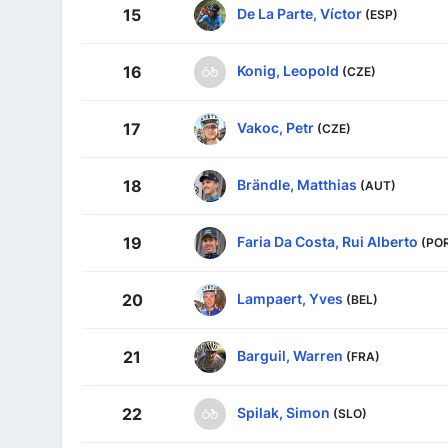
De La Parte, Víctor
15
(ESP)
Konig, Leopold
16
(CZE)
Vakoc, Petr
17
(CZE)
Brändle, Matthias
18
(AUT)
Faria Da Costa, Rui Alberto
19
(PO
Lampaert, Yves
20
(BEL)
Barguil, Warren
21
(FRA)
Spilak, Simon
22
(SLO)