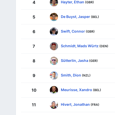
Hayter, Ethan
4
(GBR)
De Buyst, Jasper
5
(BEL)
Swift, Connor
6
(GBR)
Schmidt, Mads Würtz
7
(DEN)
Sütterlin, Jasha
8
(GER)
Smith, Dion
9
(NZL)
Meurisse, Xandro
10
(BEL)
Hivert, Jonathan
11
(FRA)