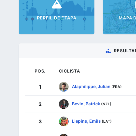
PERFIL DE ETAPA
MAPA D
RESULTA
POS.
CICLISTA
Alaphilippe, Julian
1
(FRA)
Bevin, Patrick
2
(NZL)
Liepins, Emils
3
(LAT)