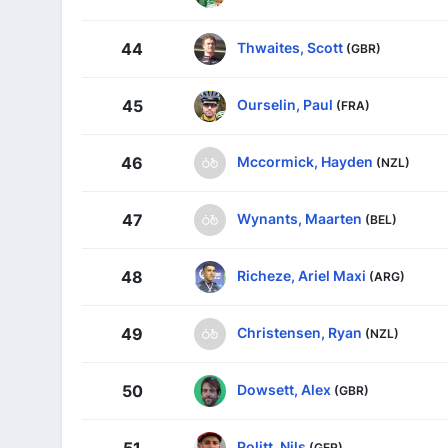
Thwaites, Scott
44
(GBR)
Ourselin, Paul
45
(FRA)
Mccormick, Hayden
46
(NZL)
Wynants, Maarten
47
(BEL)
Richeze, Ariel Maxi
48
(ARG)
Christensen, Ryan
49
(NZL)
Dowsett, Alex
50
(GBR)
Politt, Nils
51
(GER)