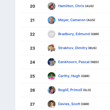
Hamilton, Chris
20
(AUS)
Meyer, Cameron
21
(AUS)
Bradbury, Edmund
22
(GBR)
Strakhov, Dimitry
23
(RUS)
Eenkhoorn, Pascal
24
(NED)
Carthy, Hugh
25
(GBR)
Roglič, Primož
26
(SLO)
Davies, Scott
27
(GBR)