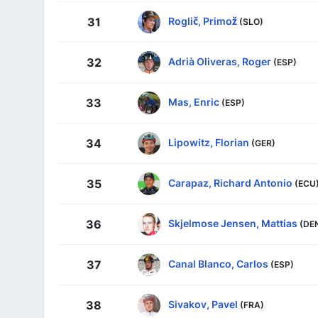
Roglič, Primož
31
(SLO)
Adrià Oliveras, Roger
32
(ESP)
Mas, Enric
33
(ESP)
Lipowitz, Florian
34
(GER)
Carapaz, Richard Antonio
35
(ECU
Skjelmose Jensen, Mattias
36
(DE
Canal Blanco, Carlos
37
(ESP)
Sivakov, Pavel
38
(FRA)