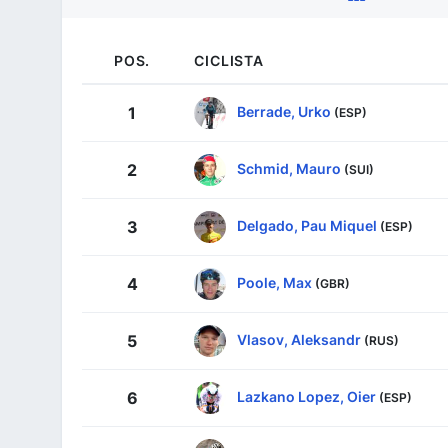
POS.
CICLISTA
Berrade, Urko
1
(ESP)
Schmid, Mauro
2
(SUI)
Delgado, Pau Miquel
3
(ESP)
Poole, Max
4
(GBR)
Vlasov, Aleksandr
5
(RUS)
Lazkano Lopez, Oier
6
(ESP)