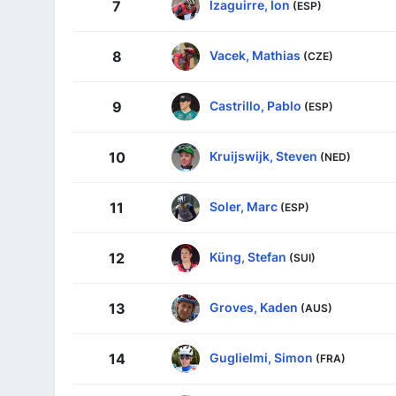
Izaguirre, Ion
7
(ESP)
Vacek, Mathias
8
(CZE)
Castrillo, Pablo
9
(ESP)
Kruijswijk, Steven
10
(NED)
Soler, Marc
11
(ESP)
Küng, Stefan
12
(SUI)
Groves, Kaden
13
(AUS)
Guglielmi, Simon
14
(FRA)