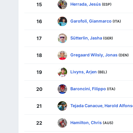
Herrada, Jesús
15
(ESP)
Garofoli, Gianmarco
16
(ITA)
Sütterlin, Jasha
17
(GER)
Gregaard Wilsly, Jonas
18
(DEN)
Livyns, Arjen
19
(BEL)
Baroncini, Filippo
20
(ITA)
Tejada Canacue, Harold Alfons
21
Hamilton, Chris
22
(AUS)