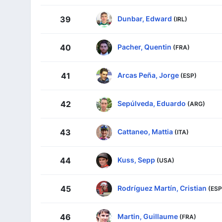
Dunbar, Edward
39
(IRL)
Pacher, Quentin
40
(FRA)
Arcas Peña, Jorge
41
(ESP)
Sepúlveda, Eduardo
42
(ARG)
Cattaneo, Mattia
43
(ITA)
Kuss, Sepp
44
(USA)
Rodríguez Martín, Cristian
45
(ESP
Martin, Guillaume
46
(FRA)