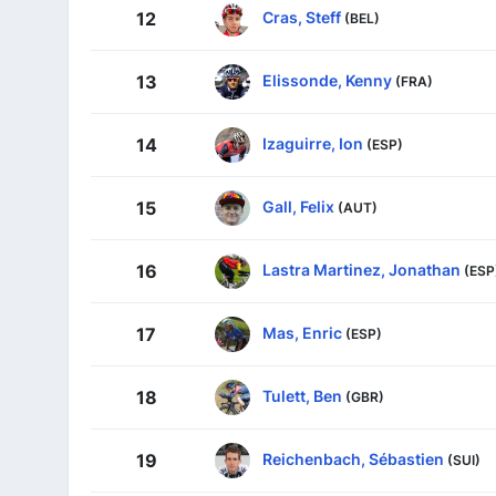
Cras, Steff
12
(BEL)
Elissonde, Kenny
13
(FRA)
Izaguirre, Ion
14
(ESP)
Gall, Felix
15
(AUT)
Lastra Martinez, Jonathan
16
(ESP
Mas, Enric
17
(ESP)
Tulett, Ben
18
(GBR)
Reichenbach, Sébastien
19
(SUI)