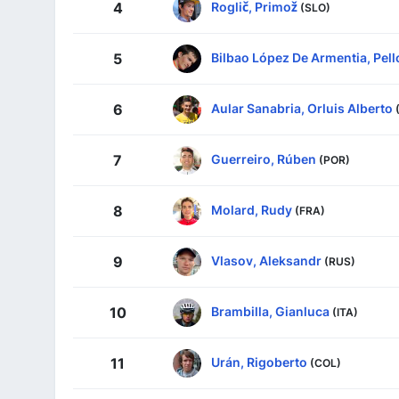
Roglič, Primož
4
(SLO)
Bilbao López De Armentia, Pell
5
Aular Sanabria, Orluis Alberto
6
Guerreiro, Rúben
7
(POR)
Molard, Rudy
8
(FRA)
Vlasov, Aleksandr
9
(RUS)
Brambilla, Gianluca
10
(ITA)
Urán, Rigoberto
11
(COL)