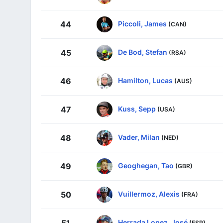
Piccoli, James
44
(CAN)
De Bod, Stefan
45
(RSA)
Hamilton, Lucas
46
(AUS)
Kuss, Sepp
47
(USA)
Vader, Milan
48
(NED)
Geoghegan, Tao
49
(GBR)
Vuillermoz, Alexis
50
(FRA)
Herrada Lopez, José
51
(ESP)