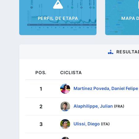
PERFIL DE ETAPA
MAPA D
RESULTA
POS.
CICLISTA
Martínez Poveda, Daniel Felipe
1
Alaphilippe, Julian
2
(FRA)
Ulissi, Diego
3
(ITA)