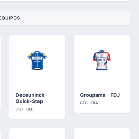
EQUIPOS
Deceuninck -
Groupama - FDJ
Quick-Step
GFC ·
FRA
DQT ·
BEL