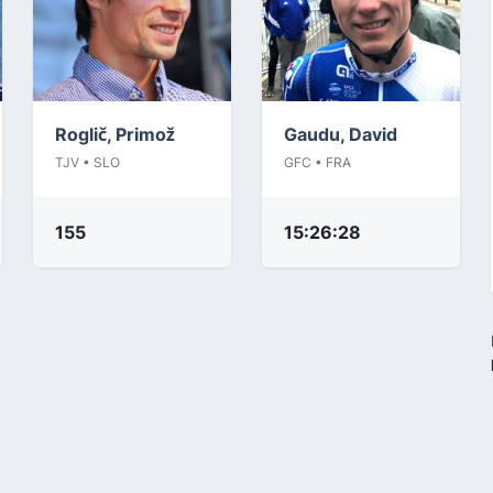
Roglič, Primož
Gaudu, David
TJV • SLO
GFC • FRA
155
15:26:28