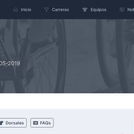
Inicio
Carreras
Equipos
Not
-05-2019
Dorsales
FAQs