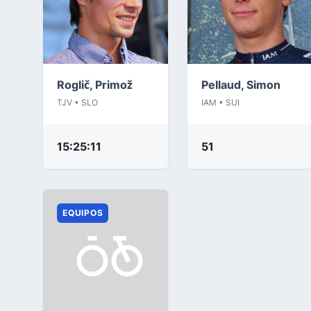
Roglič, Primož
Pellaud, Simon
TJV • SLO
IAM • SUI
15:25:11
51
EQUIPOS