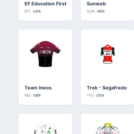
EF Education First
Sunweb
EF1 ·
USA
SUN ·
NED
Team Ineos
Trek - Segafredo
INS ·
GBR
TFS ·
USA