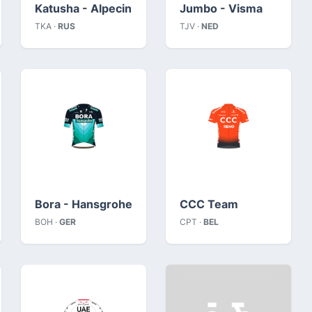
Katusha - Alpecin
Jumbo - Visma
TKA ·
RUS
TJV ·
NED
Bora - Hansgrohe
CCC Team
BOH ·
GER
CPT ·
BEL