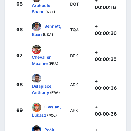
+
65
DQT
Archbold,
00:00:16
Shane
(NZL)
+
Bennett,
66
TQA
00:00:20
Sean
(USA)
+
67
BBK
Chevalier,
00:00:25
Maxime
(FRA)
+
68
ARK
Delaplace,
00:00:36
Anthony
(FRA)
+
Owsian,
69
ARK
00:00:36
Lukasz
(POL)
+
Peák,