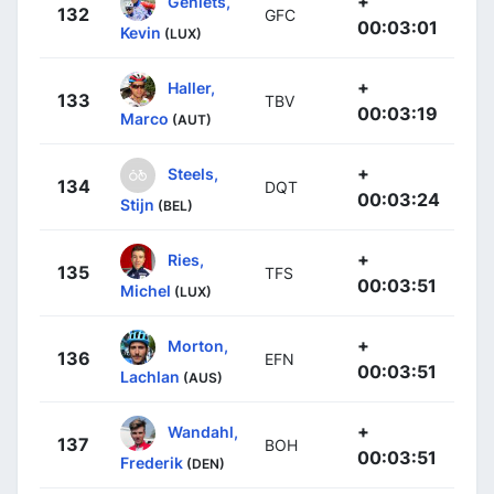
+
Geniets,
132
GFC
00:03:01
Kevin
(LUX)
+
Haller,
133
TBV
00:03:19
Marco
(AUT)
+
Steels,
134
DQT
00:03:24
Stijn
(BEL)
+
Ries,
135
TFS
00:03:51
Michel
(LUX)
+
Morton,
136
EFN
00:03:51
Lachlan
(AUS)
+
Wandahl,
137
BOH
00:03:51
Frederik
(DEN)