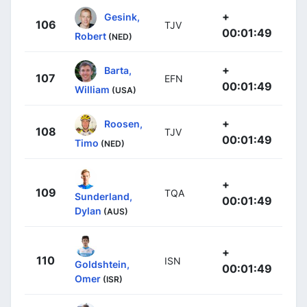
+
Gesink,
106
TJV
00:01:49
Robert
(NED)
+
Barta,
107
EFN
00:01:49
William
(USA)
+
Roosen,
108
TJV
00:01:49
Timo
(NED)
+
109
TQA
Sunderland,
00:01:49
Dylan
(AUS)
+
110
ISN
Goldshtein,
00:01:49
Omer
(ISR)