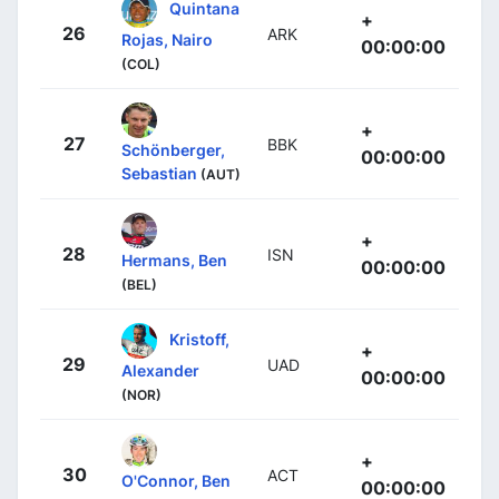
Quintana
+
26
ARK
Rojas, Nairo
00:00:00
(COL)
+
27
BBK
Schönberger,
00:00:00
Sebastian
(AUT)
+
28
ISN
Hermans, Ben
00:00:00
(BEL)
Kristoff,
+
29
UAD
Alexander
00:00:00
(NOR)
+
30
ACT
O'Connor, Ben
00:00:00