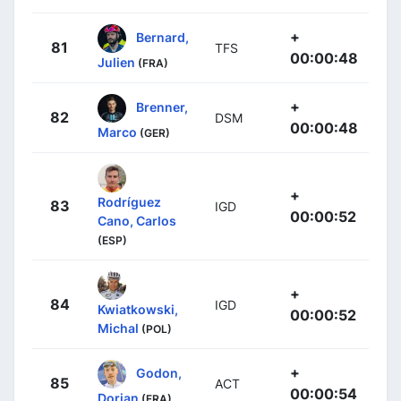
+
Bernard,
81
TFS
00:00:48
Julien
(FRA)
+
Brenner,
82
DSM
00:00:48
Marco
(GER)
+
Rodríguez
83
IGD
00:00:52
Cano, Carlos
(ESP)
+
84
IGD
Kwiatkowski,
00:00:52
Michal
(POL)
+
Godon,
85
ACT
00:00:54
Dorian
(FRA)