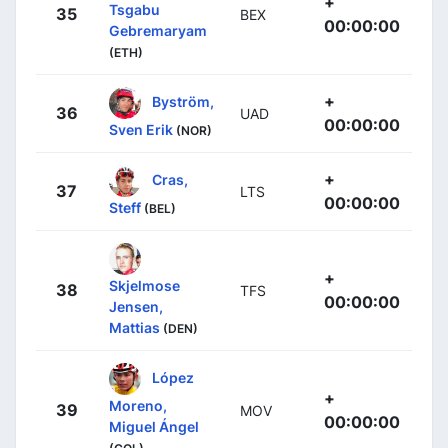
+
Tsgabu
35
BEX
00:00:00
Gebremaryam
(ETH)
+
Byström,
36
UAD
00:00:00
Sven Erik
(NOR)
+
Cras,
37
LTS
00:00:00
Steff
(BEL)
+
Skjelmose
38
TFS
00:00:00
Jensen,
Mattias
(DEN)
López
+
Moreno,
39
MOV
00:00:00
Miguel Ángel