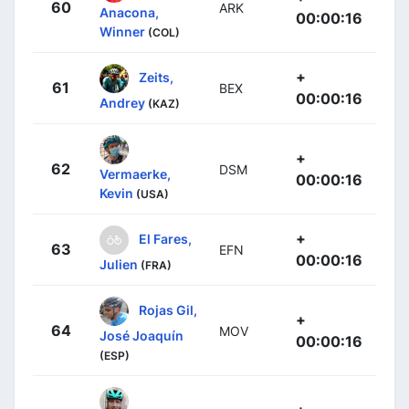
60
ARK
Anacona,
00:00:16
Winner
(COL)
+
Zeits,
61
BEX
00:00:16
Andrey
(KAZ)
+
62
DSM
Vermaerke,
00:00:16
Kevin
(USA)
+
El Fares,
63
EFN
00:00:16
Julien
(FRA)
Rojas Gil,
+
64
MOV
José Joaquín
00:00:16
(ESP)