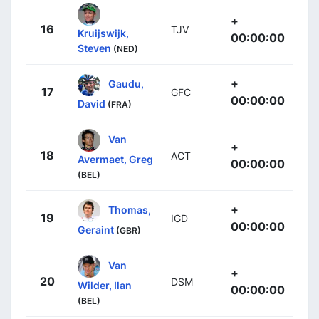
+
16
TJV
Kruijswijk,
00:00:00
Steven
(NED)
+
Gaudu,
17
GFC
00:00:00
David
(FRA)
Van
+
18
ACT
Avermaet, Greg
00:00:00
(BEL)
+
Thomas,
19
IGD
00:00:00
Geraint
(GBR)
Van
+
20
DSM
Wilder, Ilan
00:00:00
(BEL)