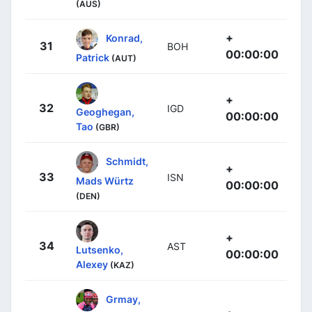
(AUS)
+
Konrad,
31
BOH
00:00:00
Patrick
(AUT)
+
32
IGD
Geoghegan,
00:00:00
Tao
(GBR)
Schmidt,
+
33
ISN
Mads Würtz
00:00:00
(DEN)
+
34
AST
Lutsenko,
00:00:00
Alexey
(KAZ)
Grmay,