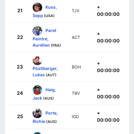
+
Kuss,
21
TJV
00:00:00
Sepp
(USA)
Paret
+
22
ACT
Peintre,
00:00:00
Aurélien
(FRA)
+
23
BOH
Pöstlberger,
00:00:00
Lukas
(AUT)
+
Haig,
24
TBV
00:00:00
Jack
(AUS)
+
Porte,
25
IGD
00:00:00
Richie
(AUS)