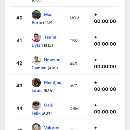
(COL)
+
Mas,
40
MOV
00:00:00
Enric
(ESP)
+
Teuns,
41
TBV
00:00:00
Dylan
(BEL)
+
Howson,
42
BEX
00:00:00
Damien
(AUS)
+
Meintjes,
43
IWG
00:00:00
Louis
(RSA)
+
Gall,
44
DSM
00:00:00
Felix
(AUT)
+
Valgren,