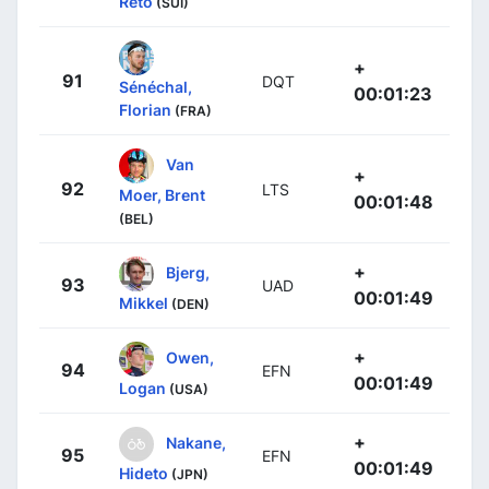
Reto
(SUI)
+
91
DQT
Sénéchal,
00:01:23
Florian
(FRA)
Van
+
92
LTS
Moer, Brent
00:01:48
(BEL)
+
Bjerg,
93
UAD
00:01:49
Mikkel
(DEN)
+
Owen,
94
EFN
00:01:49
Logan
(USA)
+
Nakane,
95
EFN
00:01:49
Hideto
(JPN)