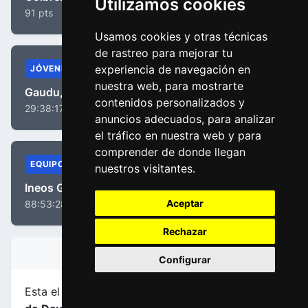
Utilizamos cookies
91 pts
Usamos cookies y otras técnicas
de rastreo para mejorar tu
experiencia de navegación en
JÓVENES
nuestra web, para mostrarte
Gaudu, David
contenidos personalizados y
29:38:17
anuncios adecuados, para analizar
el tráfico en nuestra web y para
comprender de donde llegan
EQUIPOS
nuestros visitantes.
Ineos Grenadiers
Aceptar
88:53:28
Rechazar
INFORMACIÓN DE LA ETAPA
Configurar
Esta el etapa
número 3
de la carrera
Criterium