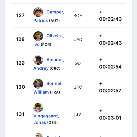
+
Gamper,
127
BOH
00:02:43
Patrick
(AUT)
+
Oliveira,
128
UAD
00:02:43
Ivo
(POR)
+
Amador,
129
IGD
00:02:54
Andrey
(CRC)
+
Bonnet,
130
GFC
00:02:57
William
(FRA)
+
131
TJV
Vingegaard,
00:03:01
Jonas
(DEN)