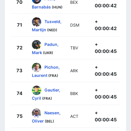
70
BEX
00:00:42
Barnabás
(HUN)
+
Tusveld,
71
DSM
00:00:42
Martijn
(NED)
+
Padun,
72
TBV
00:00:45
Mark
(UKR)
+
Pichon,
73
ARK
00:00:45
Laurent
(FRA)
+
Gautier,
74
BBK
00:00:45
Cyril
(FRA)
+
Naesen,
75
ACT
00:00:45
Oliver
(BEL)