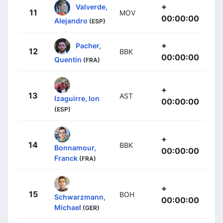
+
Valverde,
11
MOV
00:00:00
Alejandro
(ESP)
+
Pacher,
12
BBK
00:00:00
Quentin
(FRA)
+
13
AST
Izaguirre, Ion
00:00:00
(ESP)
+
14
BBK
Bonnamour,
00:00:00
Franck
(FRA)
+
15
BOH
Schwarzmann,
00:00:00
Michael
(GER)