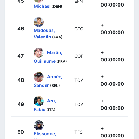
45
EFN
00:00:00
Michael
(DEN)
+
46
GFC
Madouas,
00:00:00
Valentin
(FRA)
+
Martin,
47
COF
00:00:00
Guillaume
(FRA)
+
Armée,
48
TQA
00:00:00
Sander
(BEL)
+
Aru,
49
TQA
00:00:00
Fabio
(ITA)
+
50
TFS
Elissonde,
00:00:00