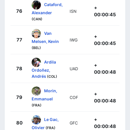
Cataford,
+
76
ISN
Alexander
00:00:45
(CAN)
Van
+
77
IWG
Melsen, Kevin
00:00:45
(BEL)
Ardila
+
78
UAD
Ordoñez,
00:00:48
Andrés
(COL)
Morin,
+
79
COF
Emmanuel
00:00:48
(FRA)
+
Le Gac,
80
GFC
00:00:48
Olivier
(FRA)