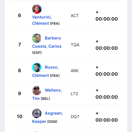
+
6
ACT
Venturini,
00:00:00
Clément
(FRA)
Barbero
+
7
TQA
Cuesta, Carlos
00:00:00
(ESP)
+
Russo,
8
ARK
00:00:00
Clément
(FRA)
+
Wellens,
9
LTS
00:00:00
Tim
(BEL)
+
Asgreen,
10
DQT
00:00:00
Kasper
(DEN)