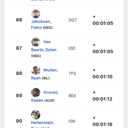
+
86
DQT
Jakobsen,
00:01:05
Fabio
(NED)
Van
+
87
IGD
Baarle, Dylan
00:01:05
(NED)
+
Mullen,
88
TFS
00:01:10
Ryan
(IRL)
+
Groves,
89
BEX
00:01:12
Kaden
(AUS)
+
90
ISN
Hollenstein,
00:01:16