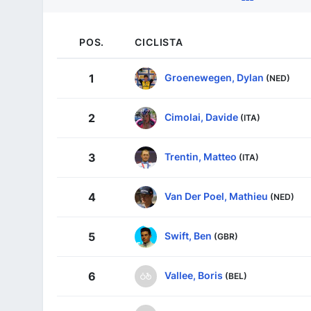
POS.
CICLISTA
Groenewegen, Dylan
1
(NED)
Cimolai, Davide
2
(ITA)
Trentin, Matteo
3
(ITA)
Van Der Poel, Mathieu
4
(NED)
Swift, Ben
5
(GBR)
Vallee, Boris
6
(BEL)