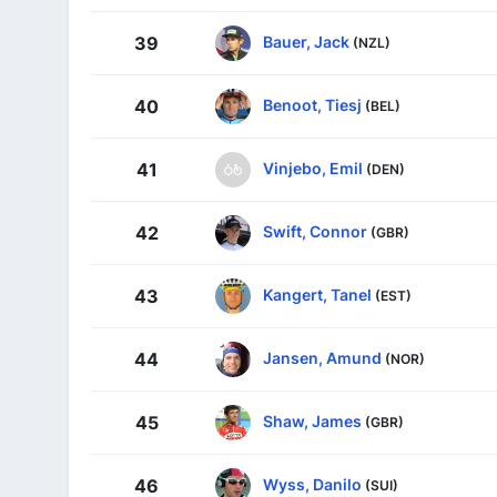
Bauer, Jack
39
(NZL)
Benoot, Tiesj
40
(BEL)
Vinjebo, Emil
41
(DEN)
Swift, Connor
42
(GBR)
Kangert, Tanel
43
(EST)
Jansen, Amund
44
(NOR)
Shaw, James
45
(GBR)
Wyss, Danilo
46
(SUI)