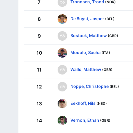
Trondsen, Trond
7
(NOR)
De Buyst, Jasper
8
(BEL)
Bostock, Matthew
9
(GBR)
Modolo, Sacha
10
(ITA)
Walls, Matthew
11
(GBR)
Noppe, Christophe
12
(BEL)
Eekhoff, Nils
13
(NED)
Vernon, Ethan
14
(GBR)