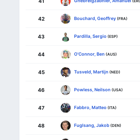
Ghebreigzabhier, Amanuel
41
(ERI
Bouchard, Geoffrey
42
(FRA)
Pardilla, Sergio
43
(ESP)
O'Connor, Ben
44
(AUS)
Tusveld, Martijn
45
(NED)
Powless, Neilson
46
(USA)
Fabbro, Matteo
47
(ITA)
Fuglsang, Jakob
48
(DEN)