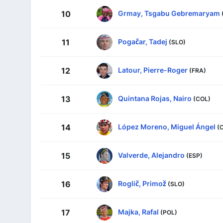
Grmay, Tsgabu Gebremaryam
10
Pogačar, Tadej
11
(SLO)
Latour, Pierre-Roger
12
(FRA)
Quintana Rojas, Nairo
13
(COL)
López Moreno, Miguel Ángel
14
(
Valverde, Alejandro
15
(ESP)
Roglič, Primož
16
(SLO)
Majka, Rafal
17
(POL)