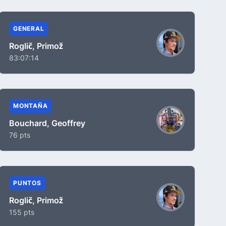
GENERAL
Roglič, Primož
83:07:14
MONTAÑA
Bouchard, Geoffrey
76 pts
PUNTOS
Roglič, Primož
155 pts