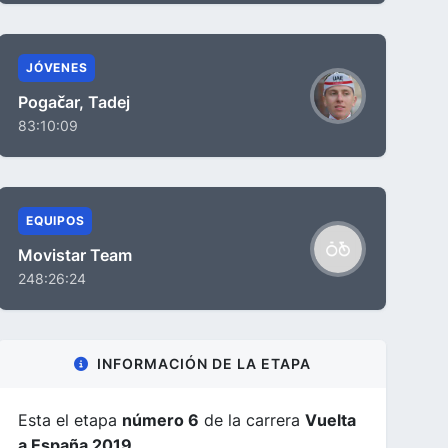
JÓVENES
Pogačar, Tadej
83:10:09
EQUIPOS
Movistar Team
248:26:24
INFORMACIÓN DE LA ETAPA
Esta el etapa
número 6
de la carrera
Vuelta
a España 2019
.