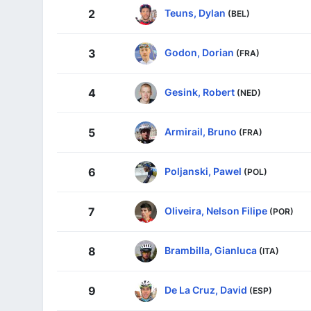
Teuns, Dylan
2
(BEL)
Godon, Dorian
3
(FRA)
Gesink, Robert
4
(NED)
Armirail, Bruno
5
(FRA)
Poljanski, Pawel
6
(POL)
Oliveira, Nelson Filipe
7
(POR)
Brambilla, Gianluca
8
(ITA)
De La Cruz, David
9
(ESP)