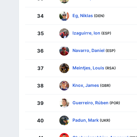
Eg, Niklas
34
(DEN)
Izaguirre, Ion
35
(ESP)
Navarro, Daniel
36
(ESP)
Meintjes, Louis
37
(RSA)
Knox, James
38
(GBR)
Guerreiro, Rúben
39
(POR)
Padun, Mark
40
(UKR)