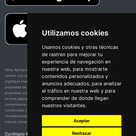
Utilizamos cookies
Usamos cookies y otras técnicas
de rastreo para mejorar tu
experiencia de navegación en
nuestra web, para mostrarte
Nota: Aplicación y web no oficial y no relacionada con ninguna organización o
contenidos personalizados y
carrera. Los nombres de equipos, competiciones, marcas comerciales y
logotipos mencionados en esta página de resultados de ciclismo son
anuncios adecuados, para analizar
propiedad de sus respectivos dueños. No tenemos afiliación, patrocinio ni
el tráfico en nuestra web y para
propiedad sobre estas marcas comerciales. Toda la información proporcionada
comprender de donde llegan
en esta página se presenta únicamente con fines informativos y para la
nuestros visitantes.
conveniencia de nuestros usuarios. Cualquier uso de nombres, marcas
comerciales o logotipos tiene el único propósito de identificar equipos y
competiciones y no implica asociación o respaldo. Todos los derechos de las
Aceptar
marcas comerciales mencionadas aquí pertenecen a sus propietarios legítimos.
Rechazar
Cyclingoo ©
2026
v 5.0