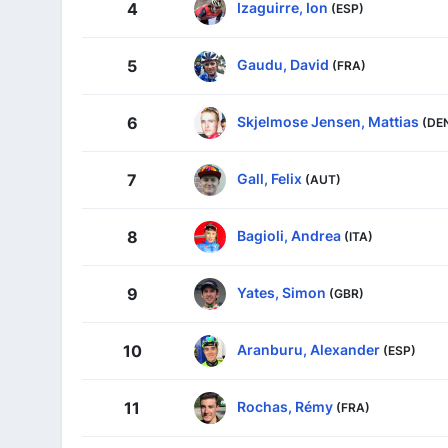
Izaguirre, Ion
4
(ESP)
Gaudu, David
5
(FRA)
Skjelmose Jensen, Mattias
6
(DE
Gall, Felix
7
(AUT)
Bagioli, Andrea
8
(ITA)
Yates, Simon
9
(GBR)
Aranburu, Alexander
10
(ESP)
Rochas, Rémy
11
(FRA)