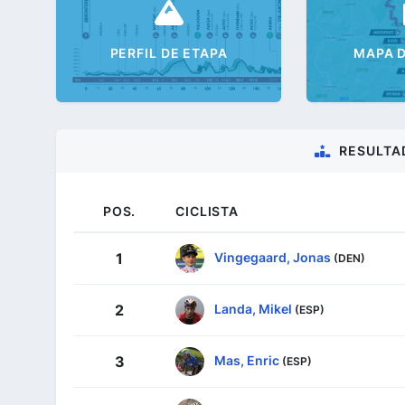
PERFIL DE ETAPA
MAPA D
RESULTA
POS.
CICLISTA
Vingegaard, Jonas
1
(DEN)
Landa, Mikel
2
(ESP)
Mas, Enric
3
(ESP)