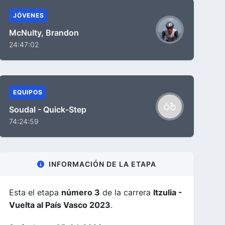
JÓVENES
McNulty, Brandon
24:47:02
EQUIPOS
Soudal - Quick-Step
74:24:59
INFORMACIÓN DE LA ETAPA
Esta el etapa
número 3
de la carrera
Itzulia -
Vuelta al País Vasco 2023
.