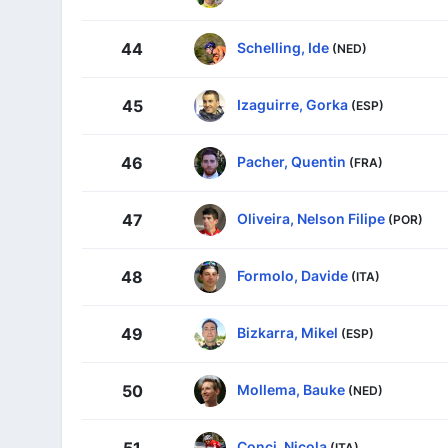
Schelling, Ide
44
(NED)
Izaguirre, Gorka
45
(ESP)
Pacher, Quentin
46
(FRA)
Oliveira, Nelson Filipe
47
(POR)
Formolo, Davide
48
(ITA)
Bizkarra, Mikel
49
(ESP)
Mollema, Bauke
50
(NED)
Conci, Nicola
51
(ITA)