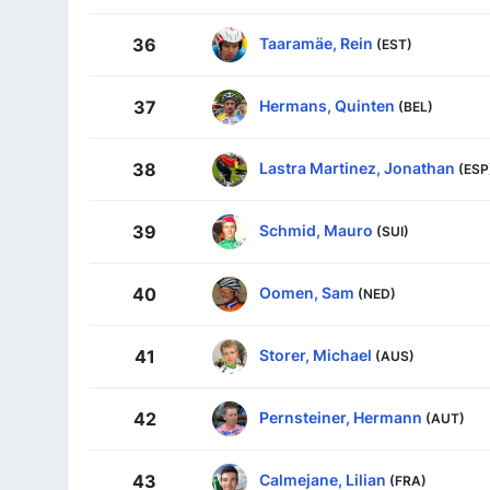
Taaramäe, Rein
36
(EST)
Hermans, Quinten
37
(BEL)
Lastra Martinez, Jonathan
38
(ESP
Schmid, Mauro
39
(SUI)
Oomen, Sam
40
(NED)
Storer, Michael
41
(AUS)
Pernsteiner, Hermann
42
(AUT)
Calmejane, Lilian
43
(FRA)