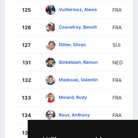
Vuillermoz, Alexis
125
FRA
Cosnefroy, Benoît
126
FRA
Dillier, Silvan
127
SUI
Sinkeldam, Ramon
131
NED
Madouas, Valentin
132
FRA
Molard, Rudy
133
FRA
Roux, Anthony
134
FRA
Seigle, Romain
135
FRA