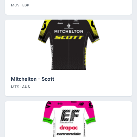
MOV ·
ESP
Mitchelton - Scott
MTS ·
AUS