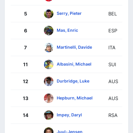
Serry, Pieter
5
BEL
Mas, Enric
6
ESP
Martinelli, Davide
7
ITA
Albasini, Michael
11
SUI
Durbridge, Luke
12
AUS
Hepburn, Michael
13
AUS
Impey, Daryl
14
RSA
Juul-Jensen,