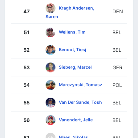
Kragh Andersen,
47
DEN
Søren
Wellens, Tim
51
BEL
Benoot, Tiesj
52
BEL
Sieberg, Marcel
53
GER
Marczynski, Tomasz
54
POL
Van Der Sande, Tosh
55
BEL
Vanendert, Jelle
56
BEL
Maes, Nikolas
57
BEL