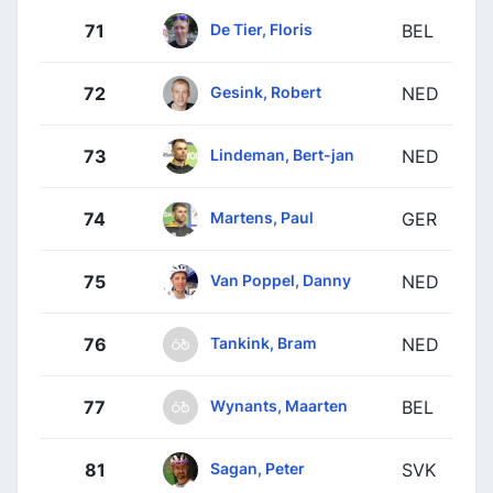
De Tier, Floris
71
BEL
Gesink, Robert
72
NED
Lindeman, Bert-jan
73
NED
Martens, Paul
74
GER
Van Poppel, Danny
75
NED
Tankink, Bram
76
NED
Wynants, Maarten
77
BEL
Sagan, Peter
81
SVK