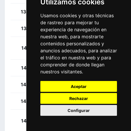
Utilizamos cookies
Vaugrenard, Benoît
136
FRA
Usamos cookies y otras técnicas
de rastreo para mejorar tu
Cimolai, Davide
137
ITA
experiencia de navegación en
nuestra web, para mostrarte
contenidos personalizados y
Faria Da Costa, Rui
141
POR
anuncios adecuados, para analizar
Alberto
el tráfico en nuestra web y para
comprender de donde llegan
Bono, Matteo
142
ITA
nuestros visitantes.
Martin, Daniel
143
IRL
Aceptar
Rechazar
Mori, Manuele
144
ITA
Configurar
Riabushenko,
145
BLR
Aleksandr