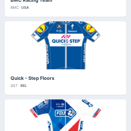
BMC ·
USA
Quick - Step Floors
QST ·
BEL