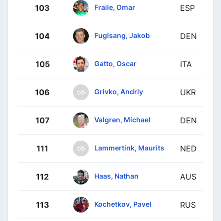
Fraile, Omar
103
ESP
Fuglsang, Jakob
104
DEN
Gatto, Oscar
105
ITA
Grivko, Andriy
106
UKR
Valgren, Michael
107
DEN
Lammertink, Maurits
111
NED
Haas, Nathan
112
AUS
Kochetkov, Pavel
113
RUS