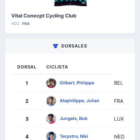
Vital Conecpt Cycling Club
VCC ·
FRA
DORSALES
DORSAL
CICLISTA
BEL
Gilbert, Philippe
1
Alaphilippe, Julian
2
FRA
Jungels, Bob
3
LUX
Terpstra, Niki
4
NED