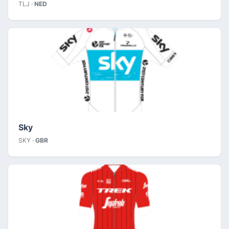
TLJ ·
NED
Sky
SKY ·
GBR