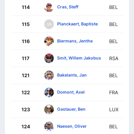
Cras, Steff
114
BEL
Planckaert, Baptiste
115
BEL
Biermans, Jenthe
116
BEL
Smit, Willem Jakobus
117
RSA
Bakelants, Jan
121
BEL
Domont, Axel
122
FRA
Gastauer, Ben
123
LUX
Naesen, Oliver
124
BEL