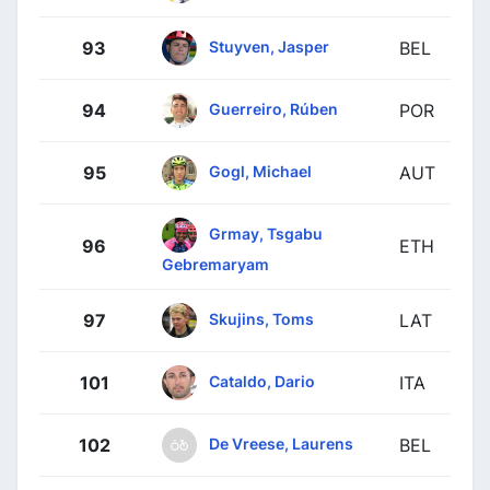
Stuyven, Jasper
93
BEL
Guerreiro, Rúben
94
POR
Gogl, Michael
95
AUT
Grmay, Tsgabu
96
ETH
Gebremaryam
Skujins, Toms
97
LAT
Cataldo, Dario
101
ITA
De Vreese, Laurens
102
BEL