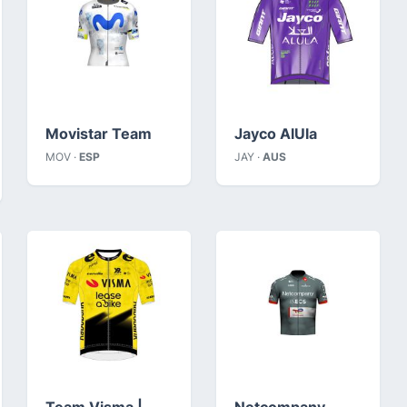
Movistar Team
Jayco AlUla
MOV ·
ESP
JAY ·
AUS
Team Visma |
Netcompany