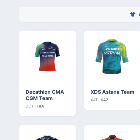
Decathlon CMA
XDS Astana Team
CGM Team
XAT ·
KAZ
DCT ·
FRA