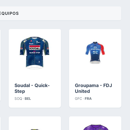
EQUIPOS
Soudal - Quick-
Groupama - FDJ
Step
United
SOQ ·
BEL
GFC ·
FRA