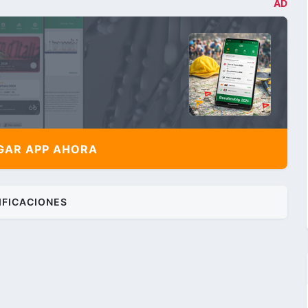
AD
AR APP AHORA
IFICACIONES