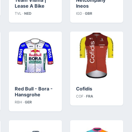
Lease A Bike
Ineos
TVL ·
NED
IGD ·
GBR
Red Bull - Bora -
Cofidis
Hansgrohe
COF ·
FRA
RBH ·
GER