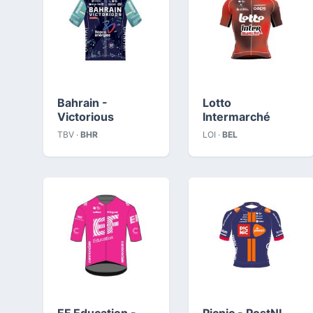
Bahrain -
Lotto
Victorious
Intermarché
TBV ·
BHR
LOI ·
BEL
EF Education -
Picnic - PostNL