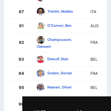
Trentin, Matteo
87
ITA
O'Connor, Ben
91
AUS
Champoussin,
92
FRA
Clément
Dewulf, Stan
93
BEL
Godon, Dorian
94
FRA
Naesen, Oliver
95
BEL
Paret Peintre,
96
FRA
Aurélien