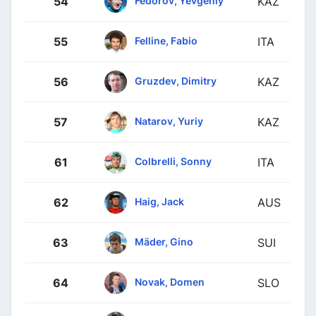
54
KAZ
Felline, Fabio
55
ITA
Gruzdev, Dimitry
56
KAZ
Natarov, Yuriy
57
KAZ
Colbrelli, Sonny
61
ITA
Haig, Jack
62
AUS
Mäder, Gino
63
SUI
Novak, Domen
64
SLO