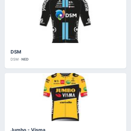
DSM
DSM ·
NED
Jumbo - Visma