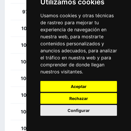
Utilizamos cookies
Touzé, Damien
97
FRA
Usamos cookies y otras técnicas
de rastreo para mejorar tu
Mollema, Bauke
101
NED
experiencia de navegación en
nuestra web, para mostrarte
contenidos personalizados y
Bernard, Julien
102
FRA
anuncios adecuados, para analizar
el tráfico en nuestra web y para
Hoelgaard, Markus
103
NOR
comprender de donde llegan
nuestros visitantes.
Kirsch, Alex
104
LUX
Aceptar
Pedersen, Mads
105
DEN
Rechazar
Configurar
Stuyven, Jasper
106
BEL
Vergaerde, Otto
107
BEL