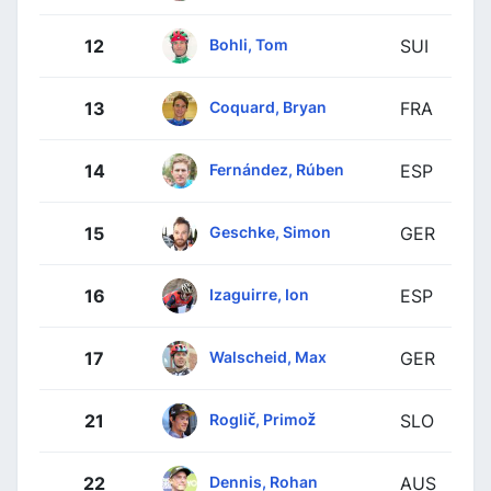
Bohli, Tom
12
SUI
Coquard, Bryan
13
FRA
Fernández, Rúben
14
ESP
Geschke, Simon
15
GER
Izaguirre, Ion
16
ESP
Walscheid, Max
17
GER
Roglič, Primož
21
SLO
Dennis, Rohan
22
AUS