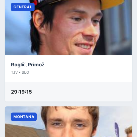
GENERAL
Roglič, Primož
TJV • SLO
29:19:15
MONTAÑA