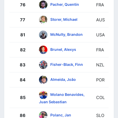
Pacher, Quentin
76
FRA
Storer, Michael
77
AUS
McNulty, Brandon
81
USA
Brunel, Alexys
82
FRA
Fisher-Black, Finn
83
NZL
Almeida, João
84
POR
Molano Benavides,
85
COL
Juan Sebastian
Polanc, Jan
86
SLO