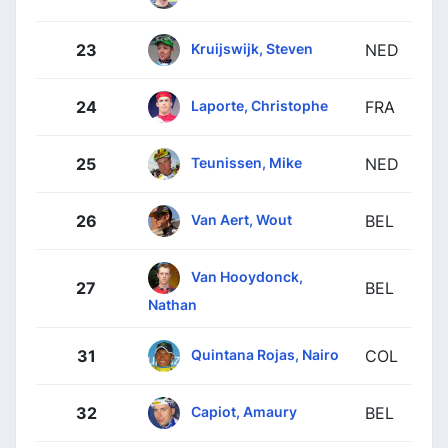
Kruijswijk, Steven
23
NED
Laporte, Christophe
24
FRA
Teunissen, Mike
25
NED
Van Aert, Wout
26
BEL
Van Hooydonck,
27
BEL
Nathan
Quintana Rojas, Nairo
31
COL
Capiot, Amaury
32
BEL