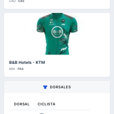
UAD ·
UAE
B&B Hotels - KTM
BBK ·
FRA
DORSALES
DORSAL
CICLISTA