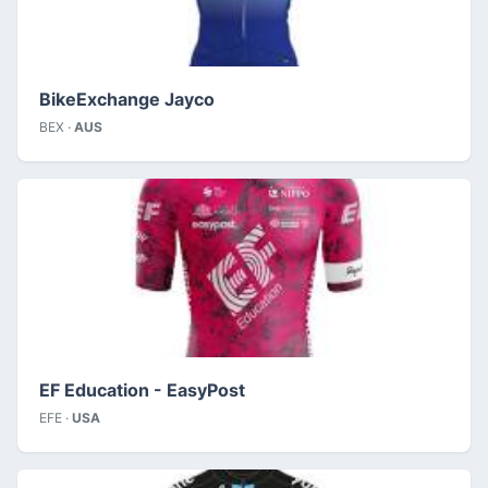
BikeExchange Jayco
BEX ·
AUS
EF Education - EasyPost
EFE ·
USA