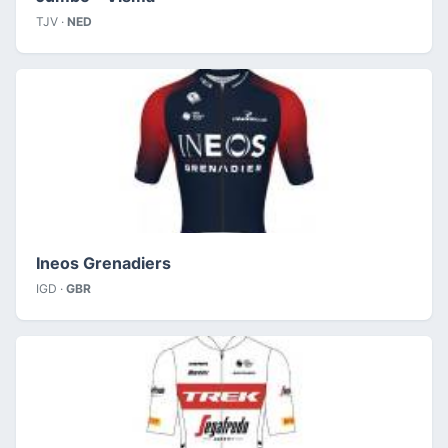
TJV ·
NED
Ineos Grenadiers
IGD ·
GBR