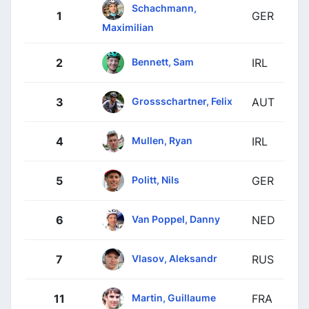
Schachmann,
1
GER
Maximilian
Bennett, Sam
2
IRL
Grossschartner, Felix
3
AUT
Mullen, Ryan
4
IRL
Politt, Nils
5
GER
Van Poppel, Danny
6
NED
Vlasov, Aleksandr
7
RUS
Martin, Guillaume
11
FRA