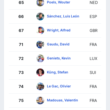
Poels, Wouter
65
NED
Sánchez, Luis León
66
ESP
Wright, Alfred
67
GBR
Gaudu, David
71
FRA
Geniets, Kevin
72
LUX
Küng, Stefan
73
SUI
Le Gac, Olivier
74
FRA
Madouas, Valentin
75
FRA