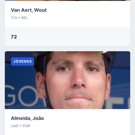
Van Aert, Wout
TJV • BEL
72
JÓVENES
Almeida, João
UAD • POR