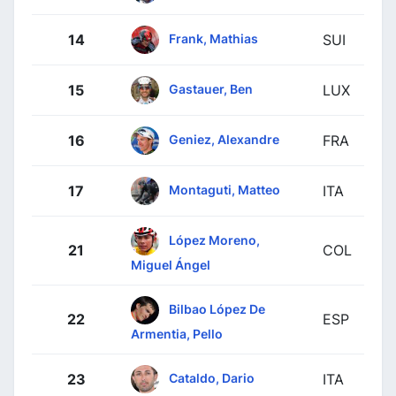
Frank, Mathias
14
SUI
Gastauer, Ben
15
LUX
Geniez, Alexandre
16
FRA
Montaguti, Matteo
17
ITA
López Moreno,
21
COL
Miguel Ángel
Bilbao López De
22
ESP
Armentia, Pello
Cataldo, Dario
23
ITA