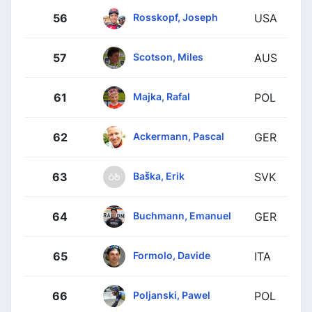
Rosskopf, Joseph
56
USA
Scotson, Miles
57
AUS
Majka, Rafal
61
POL
Ackermann, Pascal
62
GER
Baška, Erik
63
SVK
Buchmann, Emanuel
64
GER
Formolo, Davide
65
ITA
Poljanski, Pawel
66
POL