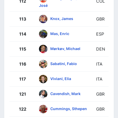
112
COL
José
Knox, James
113
GBR
Mas, Enric
114
ESP
Mørkøv, Michael
115
DEN
Sabatini, Fabio
116
ITA
Viviani, Elia
117
ITA
Cavendish, Mark
121
GBR
Cummings, Sthepen
122
GBR