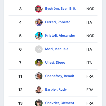
Byström, Sven Erik
3
NOR
Ferrari, Roberto
4
ITA
Kristoff, Alexander
5
NOR
Mori, Manuele
6
ITA
Ulissi, Diego
7
ITA
Cosnefroy, Benoît
11
FRA
Barbier, Rudy
12
FRA
Chevrier, Clément
13
FRA