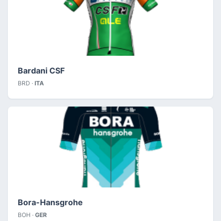
Bardani CSF
BRD ·
ITA
Bora-Hansgrohe
BOH ·
GER