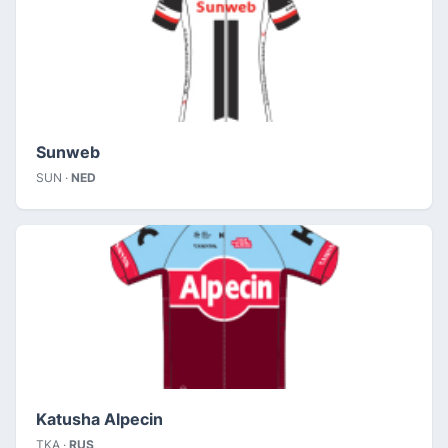
Sunweb
SUN ·
NED
Katusha Alpecin
TKA ·
RUS