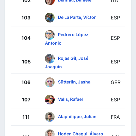
102
ITA
De La Parte, Víctor
103
ESP
Pedrero López,
104
ESP
Antonio
Rojas Gil, José
105
ESP
Joaquín
Sütterlin, Jasha
106
GER
Valls, Rafael
107
ESP
Alaphilippe, Julian
111
FRA
Hodeg Chagui, Álvaro