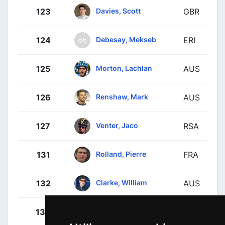
Davies, Scott
123
GBR
Debesay, Mekseb
124
ERI
Morton, Lachlan
125
AUS
Renshaw, Mark
126
AUS
Venter, Jaco
127
RSA
Rolland, Pierre
131
FRA
Clarke, William
132
AUS
Craddock, Lawson
133
USA