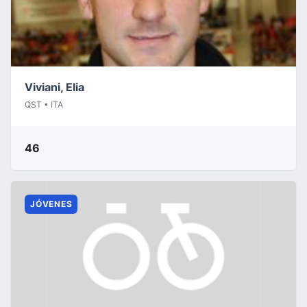
Viviani, Elia
QST • ITA
46
JÓVENES