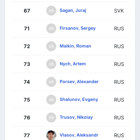
Sagan, Juraj
67
SVK
Firsanov, Sergey
71
RUS
Maikin, Roman
72
RUS
Nych, Artem
73
RUS
Porsev, Alexander
74
RUS
Shalunov, Evgeny
75
RUS
Trusov, Nikolay
76
RUS
Vlasov, Aleksandr
77
RUS