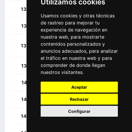
Utilizamos cookies
Magnusson, Kim
134
SWE
Usamos cookies y otras técnicas
de rastreo para mejorar tu
Mclay, Daniel
135
GBR
experiencia de navegación en
nuestra web, para mostrarte
Moreno Fernández,
contenidos personalizados y
136
ESP
Daniel
anuncios adecuados, para analizar
el tráfico en nuestra web y para
comprender de donde llegan
Woods, Michael
137
CAN
nuestros visitantes.
Kittel, Marcel
141
GER
Aceptar
Belkov, Maxim
142
RUS
Rechazar
Configurar
Dowsett, Alex
143
GBR