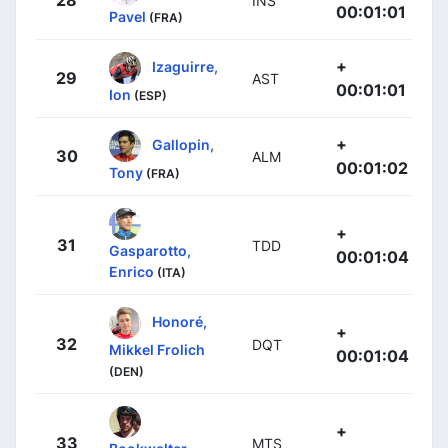
28
INS
00:01:01
Pavel
(FRA)
+
Izaguirre,
29
AST
00:01:01
Ion
(ESP)
+
Gallopin,
30
ALM
00:01:02
Tony
(FRA)
+
31
TDD
Gasparotto,
00:01:04
Enrico
(ITA)
Honoré,
+
32
DQT
Mikkel Frolich
00:01:04
(DEN)
+
33
MTS