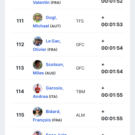
00:01:52
Valentin
(FRA)
+
Gogl,
111
TFS
00:01:53
Michael
(AUT)
+
Le Gac,
112
GFC
00:01:54
Olivier
(FRA)
+
Scotson,
113
GFC
00:01:54
Miles
(AUS)
+
Garosio,
114
TBM
00:01:55
Andrea
(ITA)
+
Bidard,
115
ALM
00:01:55
François
(FRA)
+
Sosa, Iván