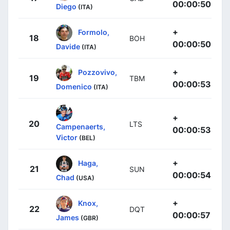
00:00:50
Diego
(ITA)
+
Formolo,
18
BOH
00:00:50
Davide
(ITA)
+
Pozzovivo,
19
TBM
00:00:53
Domenico
(ITA)
+
20
LTS
Campenaerts,
00:00:53
Victor
(BEL)
+
Haga,
21
SUN
00:00:54
Chad
(USA)
+
Knox,
22
DQT
00:00:57
James
(GBR)