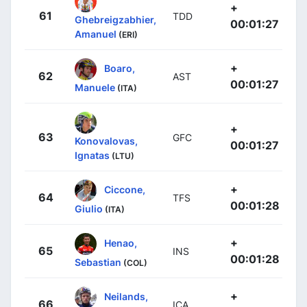
+
61
TDD
Ghebreigzabhier,
00:01:27
Amanuel
(ERI)
+
Boaro,
62
AST
00:01:27
Manuele
(ITA)
+
63
GFC
Konovalovas,
00:01:27
Ignatas
(LTU)
+
Ciccone,
64
TFS
00:01:28
Giulio
(ITA)
+
Henao,
65
INS
00:01:28
Sebastian
(COL)
+
Neilands,
66
ICA