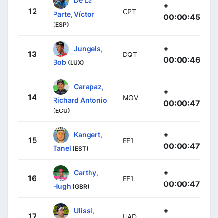
De La
+
12
CPT
Parte, Víctor
00:00:45
(ESP)
+
Jungels,
13
DQT
00:00:46
Bob
(LUX)
Carapaz,
+
14
MOV
Richard Antonio
00:00:47
(ECU)
+
Kangert,
15
EF1
00:00:47
Tanel
(EST)
+
Carthy,
16
EF1
00:00:47
Hugh
(GBR)
+
Ulissi,
17
UAD