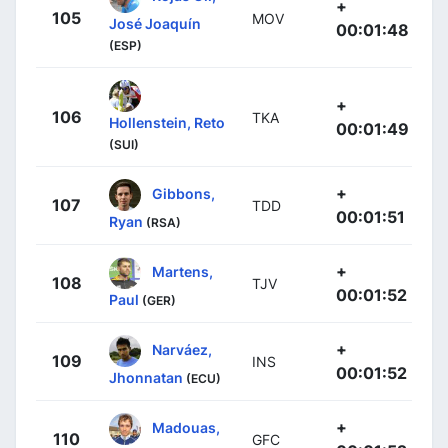
+
105
MOV
José Joaquín
00:01:48
(ESP)
+
106
TKA
Hollenstein, Reto
00:01:49
(SUI)
+
Gibbons,
107
TDD
00:01:51
Ryan
(RSA)
+
Martens,
108
TJV
00:01:52
Paul
(GER)
+
Narváez,
109
INS
00:01:52
Jhonnatan
(ECU)
+
Madouas,
110
GFC