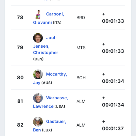
+
Carboni,
78
BRD
00:01:33
Giovanni
(ITA)
Juul-
+
Jensen,
79
MTS
00:01:33
Christopher
(DEN)
+
Mccarthy,
80
BOH
00:01:34
Jay
(AUS)
+
Warbasse,
81
ALM
00:01:34
Lawrence
(USA)
+
Gastauer,
82
ALM
00:01:37
Ben
(LUX)