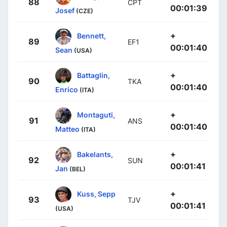
88
CPT
00:01:39
Josef
(CZE)
+
Bennett,
89
EF1
00:01:40
Sean
(USA)
+
Battaglin,
90
TKA
00:01:40
Enrico
(ITA)
+
Montaguti,
91
ANS
00:01:40
Matteo
(ITA)
+
Bakelants,
92
SUN
00:01:41
Jan
(BEL)
+
Kuss, Sepp
93
TJV
00:01:41
(USA)