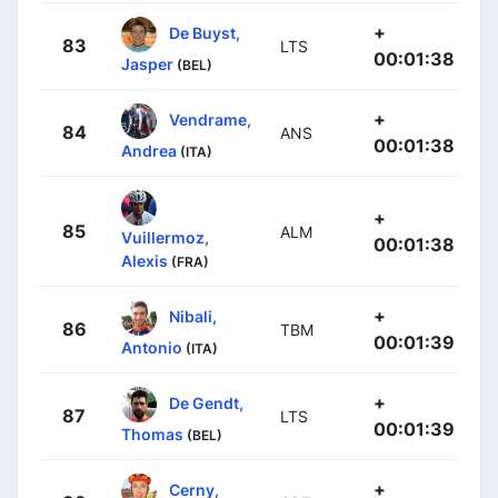
+
De Buyst,
83
LTS
00:01:38
Jasper
(BEL)
+
Vendrame,
84
ANS
00:01:38
Andrea
(ITA)
+
85
ALM
Vuillermoz,
00:01:38
Alexis
(FRA)
+
Nibali,
86
TBM
00:01:39
Antonio
(ITA)
+
De Gendt,
87
LTS
00:01:39
Thomas
(BEL)
+
Cerny,