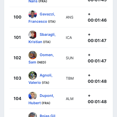
Nans
(FRA)
+
Gavazzi,
100
ANS
00:01:46
Francesco
(ITA)
+
Sbaragli,
101
ICA
00:01:47
Kristian
(ITA)
+
Oomen,
102
SUN
00:01:47
Sam
(NED)
+
Agnoli,
103
TBM
00:01:48
Valerio
(ITA)
+
Dupont,
104
ALM
00:01:48
Hubert
(FRA)
Rojas Gil,