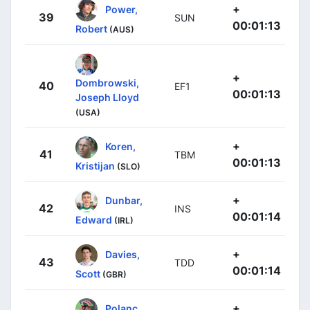
+
Power,
39
SUN
00:01:13
Robert
(AUS)
+
Dombrowski,
40
EF1
00:01:13
Joseph Lloyd
(USA)
+
Koren,
41
TBM
00:01:13
Kristijan
(SLO)
+
Dunbar,
42
INS
00:01:14
Edward
(IRL)
+
Davies,
43
TDD
00:01:14
Scott
(GBR)
+
Polanc,