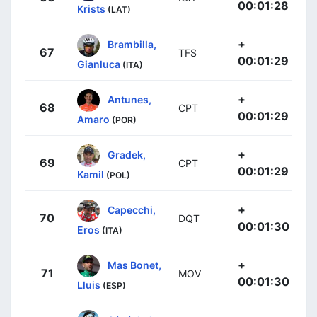
00:01:28
Krists
(LAT)
+
Brambilla,
67
TFS
00:01:29
Gianluca
(ITA)
+
Antunes,
68
CPT
00:01:29
Amaro
(POR)
+
Gradek,
69
CPT
00:01:29
Kamil
(POL)
+
Capecchi,
70
DQT
00:01:30
Eros
(ITA)
+
Mas Bonet,
71
MOV
00:01:30
Lluis
(ESP)