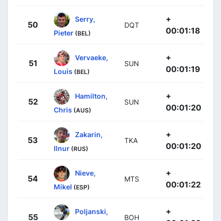
+
Serry,
50
DQT
00:01:18
Pieter
(BEL)
+
Vervaeke,
51
SUN
00:01:19
Louis
(BEL)
+
Hamilton,
52
SUN
00:01:20
Chris
(AUS)
+
Zakarin,
53
TKA
00:01:20
Ilnur
(RUS)
+
Nieve,
54
MTS
00:01:22
Mikel
(ESP)
+
Poljanski,
55
BOH