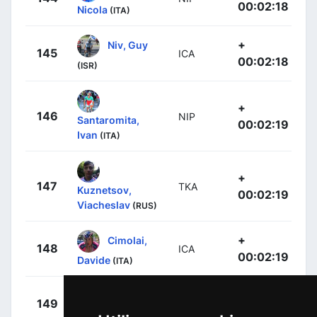
00:02:18
Nicola
(ITA)
+
Niv, Guy
145
ICA
00:02:18
(ISR)
+
146
NIP
Santaromita,
00:02:19
Ivan
(ITA)
+
147
TKA
Kuznetsov,
00:02:19
Viacheslav
(RUS)
+
Cimolai,
148
ICA
00:02:19
Davide
(ITA)
+
Rota,
149
BRD
00:02:21
Lorenzo
(ITA)