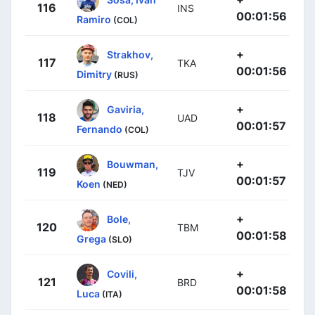
116
INS
00:01:56
Ramiro
(COL)
+
Strakhov,
117
TKA
00:01:56
Dimitry
(RUS)
+
Gaviria,
118
UAD
00:01:57
Fernando
(COL)
+
Bouwman,
119
TJV
00:01:57
Koen
(NED)
+
Bole,
120
TBM
00:01:58
Grega
(SLO)
+
Covili,
121
BRD
00:01:58
Luca
(ITA)