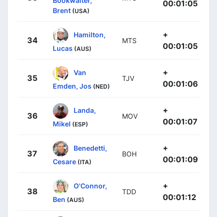
Bookwalter,
00:01:05
Brent
(USA)
+
Hamilton,
34
MTS
00:01:05
Lucas
(AUS)
+
Van
35
TJV
00:01:06
Emden, Jos
(NED)
+
Landa,
36
MOV
00:01:07
Mikel
(ESP)
+
Benedetti,
37
BOH
00:01:09
Cesare
(ITA)
+
O'Connor,
38
TDD
00:01:12
Ben
(AUS)