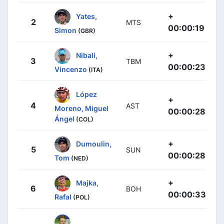
+
Yates,
2
MTS
00:00:19
Simon
(GBR)
+
Nibali,
3
TBM
00:00:23
Vincenzo
(ITA)
López
+
4
AST
Moreno, Miguel
00:00:28
Ángel
(COL)
+
Dumoulin,
5
SUN
00:00:28
Tom
(NED)
+
Majka,
6
BOH
00:00:33
Rafal
(POL)