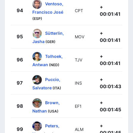
Ventoso,
+
94
CPT
Francisco José
00:01:41
(ESP)
+
Sütterlin,
95
MOV
00:01:41
Jasha
(GER)
+
Tolhoek,
96
TJV
00:01:41
Antwan
(NED)
+
Puccio,
97
INS
00:01:43
Salvatore
(ITA)
+
Brown,
98
EF1
00:01:45
Nathan
(USA)
+
Peters,
99
ALM
00:01:45