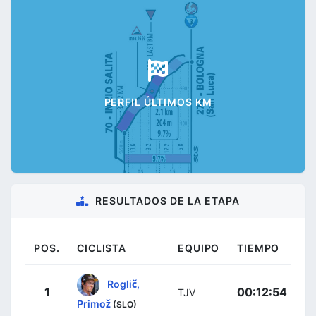
PERFIL ÚLTIMOS KM
RESULTADOS DE LA ETAPA
POS.
CICLISTA
EQUIPO
TIEMPO
Roglič,
1
00:12:54
TJV
Primož
(SLO)