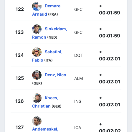
+
Demare,
122
GFC
00:01:59
Arnaud
(FRA)
+
Sinkeldam,
123
GFC
00:01:59
Ramon
(NED)
+
Sabatini,
124
DQT
00:02:01
Fabio
(ITA)
+
Denz, Nico
125
ALM
00:02:01
(GER)
+
Knees,
126
INS
00:02:01
Christian
(GER)
+
127
ICA
Andemeskel,
00:02:02