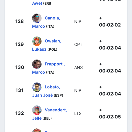
Awet
(ERI)
+
Canola,
128
NIP
00:02:02
Marco
(ITA)
+
Owsian,
129
CPT
00:02:04
Lukasz
(POL)
+
Frapporti,
130
ANS
00:02:04
Marco
(ITA)
+
Lobato,
131
NIP
00:02:04
Juan José
(ESP)
+
Vanendert,
132
LTS
00:02:05
Jelle
(BEL)