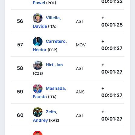
00:01:22
Pawel
(POL)
+
Villella,
56
AST
00:01:25
Davide
(ITA)
+
Carretero,
57
MOV
00:01:27
Héctor
(ESP)
+
Hirt, Jan
58
AST
00:01:27
(CZE)
+
Masnada,
59
ANS
00:01:27
Fausto
(ITA)
+
Zeits,
60
AST
00:01:27
Andrey
(KAZ)