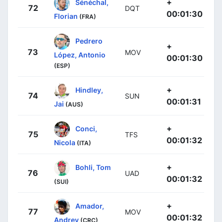
+
Sénéchal,
72
DQT
00:01:30
Florian
(FRA)
Pedrero
+
73
MOV
López, Antonio
00:01:30
(ESP)
+
Hindley,
74
SUN
00:01:31
Jai
(AUS)
+
Conci,
75
TFS
00:01:32
Nicola
(ITA)
+
Bohli, Tom
76
UAD
00:01:32
(SUI)
+
Amador,
77
MOV
00:01:32
Andrey
(CRC)