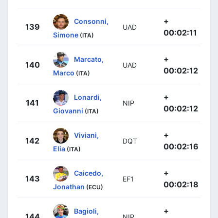
+
Consonni,
139
UAD
00:02:11
Simone
(ITA)
+
Marcato,
140
UAD
00:02:12
Marco
(ITA)
+
Lonardi,
141
NIP
00:02:12
Giovanni
(ITA)
+
Viviani,
142
DQT
00:02:16
Elia
(ITA)
+
Caicedo,
143
EF1
00:02:18
Jonathan
(ECU)
+
Bagioli,
144
NIP