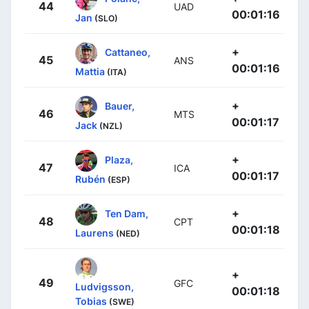
44
UAD
00:01:16
Jan
(SLO)
+
Cattaneo,
45
ANS
00:01:16
Mattia
(ITA)
+
Bauer,
46
MTS
00:01:17
Jack
(NZL)
+
Plaza,
47
ICA
00:01:17
Rubén
(ESP)
+
Ten Dam,
48
CPT
00:01:18
Laurens
(NED)
+
49
GFC
Ludvigsson,
00:01:18
Tobias
(SWE)