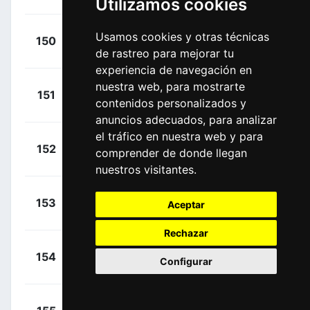
Utilizamos cookies
+
Irizar,
Usamos cookies y otras técnicas
150
TFS
00:02:23
de rastreo para mejorar tu
Markel
(ESP)
experiencia de navegación en
nuestra web, para mostrarte
+
Guarnieri,
151
GFC
contenidos personalizados y
00:02:23
Jacopo
(ITA)
anuncios adecuados, para analizar
el tráfico en nuestra web y para
+
Wyss,
152
TDD
comprender de donde llegan
00:02:24
Danilo
(SUI)
nuestros visitantes.
+
Haller,
153
TKA
Aceptar
00:02:24
Marco
(AUT)
Rechazar
+
Dunne,
154
ICA
Configurar
00:02:25
Conor
(IRL)
+
Orsini,