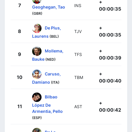
+
7
INS
Geoghegan, Tao
00:00:35
(GBR)
+
De Plus,
8
TJV
00:00:35
Laurens
(BEL)
+
Mollema,
9
TFS
00:00:39
Bauke
(NED)
+
Caruso,
10
TBM
00:00:40
Damiano
(ITA)
Bilbao
+
López De
11
AST
00:00:42
Armentia, Pello
(ESP)