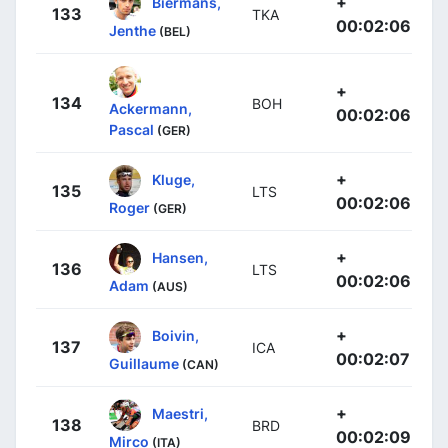
+
Biermans,
133
TKA
00:02:06
Jenthe
(BEL)
+
134
BOH
Ackermann,
00:02:06
Pascal
(GER)
+
Kluge,
135
LTS
00:02:06
Roger
(GER)
+
Hansen,
136
LTS
00:02:06
Adam
(AUS)
+
Boivin,
137
ICA
00:02:07
Guillaume
(CAN)
+
Maestri,
138
BRD
00:02:09
Mirco
(ITA)