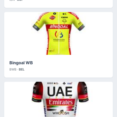
Bingoal WB
BWB ·
BEL