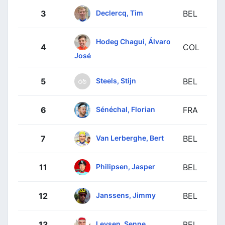
Declercq, Tim
3
BEL
Hodeg Chagui, Álvaro
4
COL
José
Steels, Stijn
5
BEL
Sénéchal, Florian
6
FRA
Van Lerberghe, Bert
7
BEL
Philipsen, Jasper
11
BEL
Janssens, Jimmy
12
BEL
Leysen, Senne
13
BEL