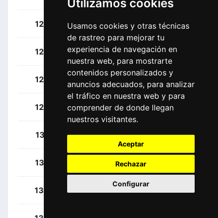
Utilizamos cookies
Allegaert, Piet
124
BEL
Usamos cookies y otras técnicas
de rastreo para mejorar tu
experiencia de navegación en
Vanbilsen, Kenneth
125
BEL
nuestra web, para mostrarte
contenidos personalizados y
Sabatini, Fabio
126
ITA
anuncios adecuados, para analizar
el tráfico en nuestra web y para
Sajnok, Szymon
127
POL
comprender de donde llegan
nuestros visitantes.
Bol, Cees
131
NED
Aceptar
Nieuwenhuis, Joris
132
NED
Rechazar
Configurar
Dainese, Alberto
133
ITA
Denz, Nico
134
GER