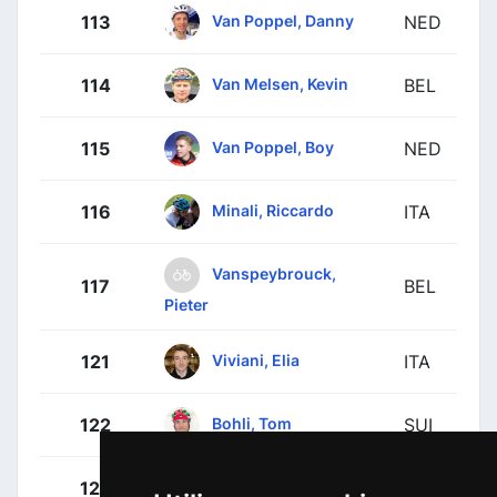
Van Poppel, Danny
113
NED
Van Melsen, Kevin
114
BEL
Van Poppel, Boy
115
NED
Minali, Riccardo
116
ITA
Vanspeybrouck,
117
BEL
Pieter
Viviani, Elia
121
ITA
Bohli, Tom
122
SUI
Consonni, Simone
123
ITA