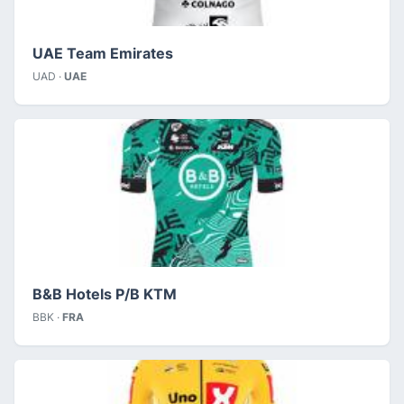
UAE Team Emirates
UAD ·
UAE
B&B Hotels P/B KTM
BBK ·
FRA