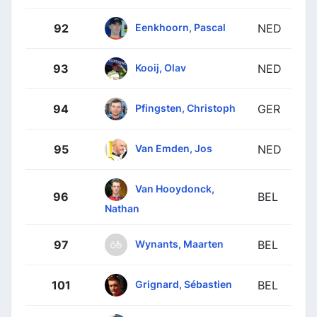
Eenkhoorn, Pascal
92
NED
Kooij, Olav
93
NED
Pfingsten, Christoph
94
GER
Van Emden, Jos
95
NED
Van Hooydonck,
96
BEL
Nathan
Wynants, Maarten
97
BEL
Grignard, Sébastien
101
BEL