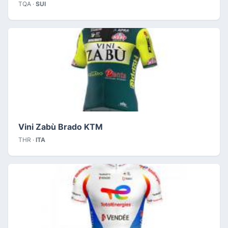
TQA ·
SUI
Vini Zabù Brado KTM
THR ·
ITA