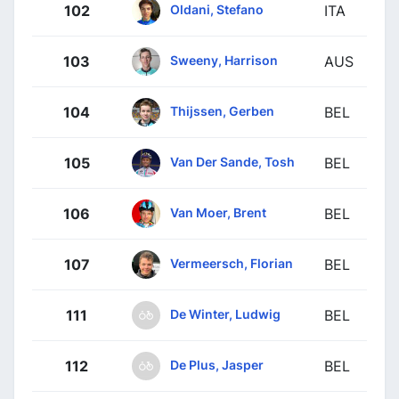
Oldani, Stefano
102
ITA
Sweeny, Harrison
103
AUS
Thijssen, Gerben
104
BEL
Van Der Sande, Tosh
105
BEL
Van Moer, Brent
106
BEL
Vermeersch, Florian
107
BEL
De Winter, Ludwig
111
BEL
De Plus, Jasper
112
BEL