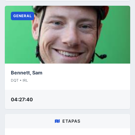
GENERAL
Bennett, Sam
DQT • IRL
04:27:40
ETAPAS