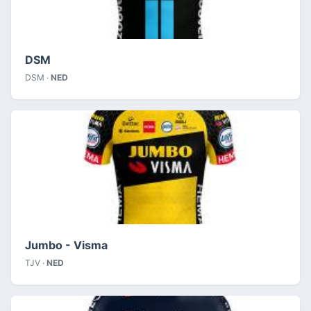
DSM
DSM ·
NED
Jumbo - Visma
TJV ·
NED