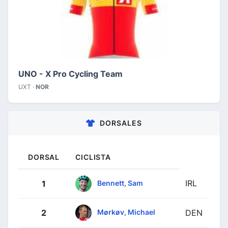
UNO - X Pro Cycling Team
UXT ·
NOR
DORSALES
DORSAL
CICLISTA
IRL
Bennett, Sam
1
Mørkøv, Michael
2
DEN