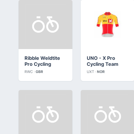
Ribble Weldtite
UNO - X Pro
Pro Cycling
Cycling Team
RWC ·
GBR
UXT ·
NOR