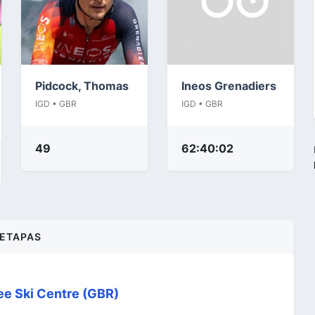
Pidcock, Thomas
Ineos Grenadiers
IGD • GBR
IGD • GBR
49
62:40:02
ETAPAS
ee Ski Centre (GBR)