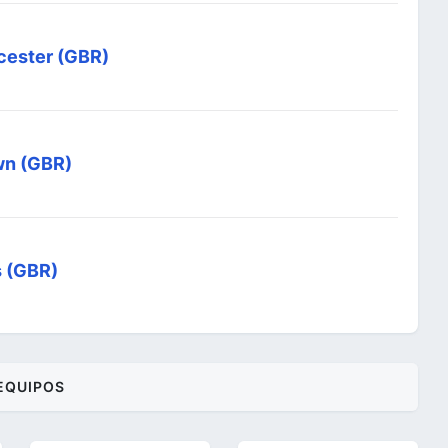
cester (GBR)
wn (GBR)
s (GBR)
EQUIPOS