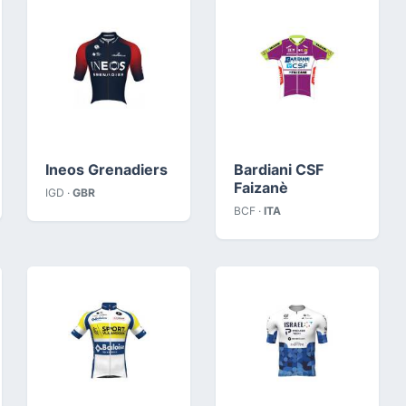
Ineos Grenadiers
Bardiani CSF
Faizanè
IGD ·
GBR
BCF ·
ITA