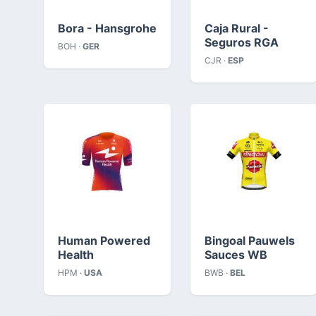
Bora - Hansgrohe
Caja Rural -
Seguros RGA
BOH ·
GER
CJR ·
ESP
Human Powered
Bingoal Pauwels
Health
Sauces WB
HPM ·
USA
BWB ·
BEL