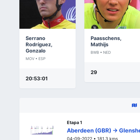
Serrano
Paasschens,
Rodríguez,
Mathijs
Gonzalo
BWB • NED
MOV • ESP
29
20:53:01
Etapa 1
Aberdeen (GBR) -> Glensh
04-09-2022 • 181.3 kms