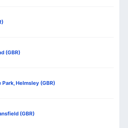
R)
nd (GBR)
 Park, Helmsley (GBR)
ansfield (GBR)