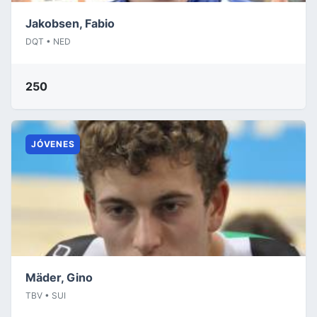
Jakobsen, Fabio
DQT • NED
250
JÓVENES
Mäder, Gino
TBV • SUI