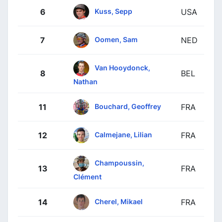
Kuss, Sepp
6
USA
Oomen, Sam
7
NED
Van Hooydonck,
8
BEL
Nathan
Bouchard, Geoffrey
11
FRA
Calmejane, Lilian
12
FRA
Champoussin,
13
FRA
Clément
Cherel, Mikael
14
FRA