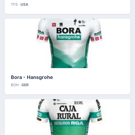
TFS ·
USA
Bora - Hansgrohe
BOH ·
GER