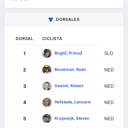
DORSALES
DORSAL
CICLISTA
SLO
Roglič, Primož
1
Bouwman, Koen
2
NED
Gesink, Robert
3
NED
Hofstede, Lennard
4
NED
Kruijswijk, Steven
5
NED