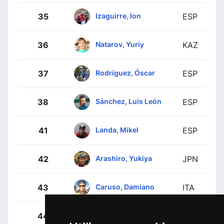
Izaguirre, Ion
35
ESP
Natarov, Yuriy
36
KAZ
Rodríguez, Óscar
37
ESP
Sánchez, Luis León
38
ESP
Landa, Mikel
41
ESP
Arashiro, Yukiya
42
JPN
Caruso, Damiano
43
ITA
Haig, Jack
44
AUS