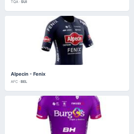
TQA ·
SUI
Alpecin - Fenix
AFC ·
BEL