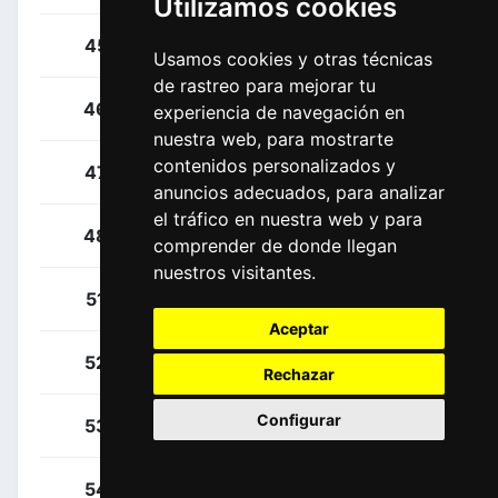
Utilizamos cookies
Mäder, Gino
45
SUI
Usamos cookies y otras técnicas
de rastreo para mejorar tu
Padun, Mark
46
UKR
experiencia de navegación en
nuestra web, para mostrarte
contenidos personalizados y
Poels, Wouter
47
NED
anuncios adecuados, para analizar
el tráfico en nuestra web y para
Tratnik, Jan
48
SLO
comprender de donde llegan
nuestros visitantes.
Grossschartner, Felix
51
AUT
Aceptar
Benedetti, Cesare
52
ITA
Rechazar
Configurar
Gamper, Patrick
53
AUT
Laas, Martin
54
EST