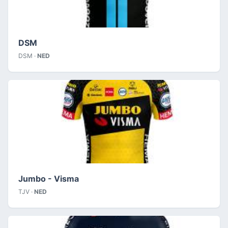
DSM
DSM ·
NED
Jumbo - Visma
TJV ·
NED