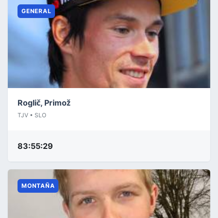
GENERAL
Roglič, Primož
TJV • SLO
83:55:29
MONTAÑA