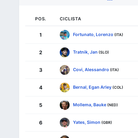
POS.
CICLISTA
Fortunato, Lorenzo
1
(ITA)
Tratnik, Jan
2
(SLO)
Covi, Alessandro
3
(ITA)
Bernal, Egan Arley
4
(COL)
Mollema, Bauke
5
(NED)
Yates, Simon
6
(GBR)