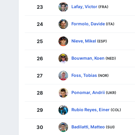
Lafay, Victor
23
(FRA)
Formolo, Davide
24
(ITA)
Nieve, Mikel
25
(ESP)
Bouwman, Koen
26
(NED)
Foss, Tobias
27
(NOR)
Ponomar, Andrii
28
(UKR)
Rubio Reyes, Einer
29
(COL)
Badilatti, Matteo
30
(SUI)