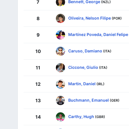
Bennett, George
7
(NZL)
Oliveira, Nelson Filipe
8
(POR)
Martínez Poveda, Daniel Felipe
9
Caruso, Damiano
10
(ITA)
Ciccone, Giulio
11
(ITA)
Martin, Daniel
12
(IRL)
Buchmann, Emanuel
13
(GER)
Carthy, Hugh
14
(GBR)