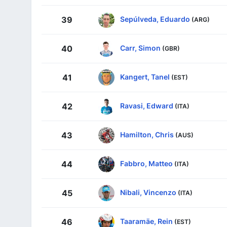
Sepúlveda, Eduardo
39
(ARG)
Carr, Simon
40
(GBR)
Kangert, Tanel
41
(EST)
Ravasi, Edward
42
(ITA)
Hamilton, Chris
43
(AUS)
Fabbro, Matteo
44
(ITA)
Nibali, Vincenzo
45
(ITA)
Taaramäe, Rein
46
(EST)