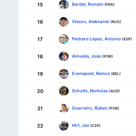
Bardet, Romain
15
(FRA)
Vlasov, Aleksandr
16
(RUS)
Pedrero López, Antonio
17
(ESP)
Almeida, João
18
(POR)
Evenepoel, Remco
19
(BEL)
Schultz, Nicholas
20
(AUS)
Guerreiro, Rúben
21
(POR)
Hirt, Jan
22
(CZE)