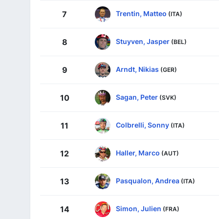
Trentin, Matteo
7
(ITA)
Stuyven, Jasper
8
(BEL)
Arndt, Nikias
9
(GER)
Sagan, Peter
10
(SVK)
Colbrelli, Sonny
11
(ITA)
Haller, Marco
12
(AUT)
Pasqualon, Andrea
13
(ITA)
Simon, Julien
14
(FRA)