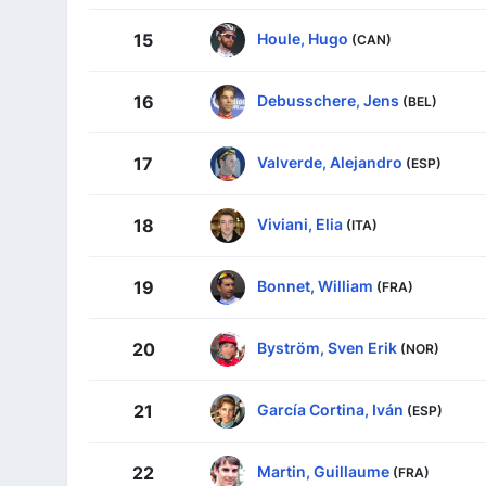
Houle, Hugo
15
(CAN)
Debusschere, Jens
16
(BEL)
Valverde, Alejandro
17
(ESP)
Viviani, Elia
18
(ITA)
Bonnet, William
19
(FRA)
Byström, Sven Erik
20
(NOR)
García Cortina, Iván
21
(ESP)
Martin, Guillaume
22
(FRA)