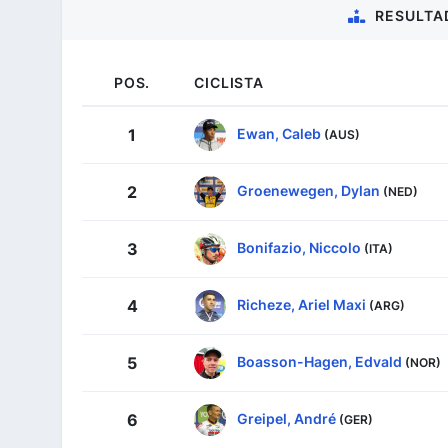
RESULTA
POS.
CICLISTA
Ewan, Caleb
1
(AUS)
Groenewegen, Dylan
2
(NED)
Bonifazio, Niccolo
3
(ITA)
Richeze, Ariel Maxi
4
(ARG)
Boasson-Hagen, Edvald
5
(NOR)
Greipel, André
6
(GER)