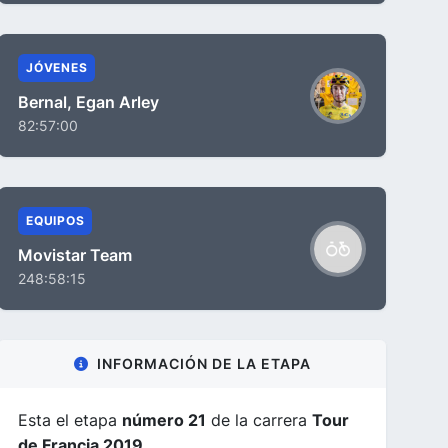
JÓVENES
Bernal, Egan Arley
82:57:00
EQUIPOS
Movistar Team
248:58:15
INFORMACIÓN DE LA ETAPA
Esta el etapa
número 21
de la carrera
Tour
de Francia 2019
.