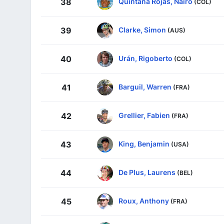
Quintana Rojas, Nairo
38
(COL)
Clarke, Simon
39
(AUS)
Urán, Rigoberto
40
(COL)
Barguil, Warren
41
(FRA)
Grellier, Fabien
42
(FRA)
King, Benjamin
43
(USA)
De Plus, Laurens
44
(BEL)
Roux, Anthony
45
(FRA)