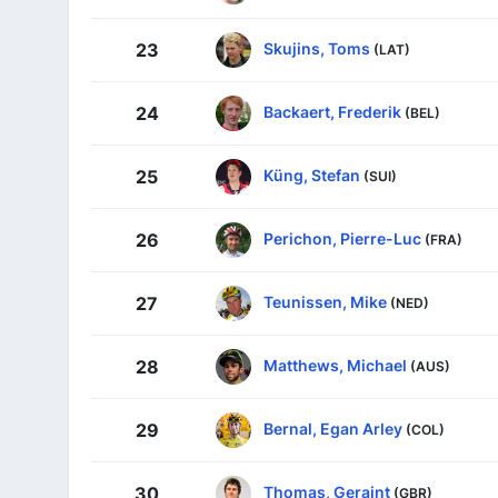
Skujins, Toms
23
(LAT)
Backaert, Frederik
24
(BEL)
Küng, Stefan
25
(SUI)
Perichon, Pierre-Luc
26
(FRA)
Teunissen, Mike
27
(NED)
Matthews, Michael
28
(AUS)
Bernal, Egan Arley
29
(COL)
Thomas, Geraint
30
(GBR)