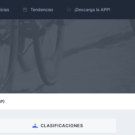
icias
Tendencias
¡Descarga la APP!
SP)
CLASIFICACIONES