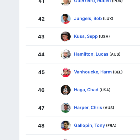
Guerreiro, Rúben
41
(POR)
Jungels, Bob
42
(LUX)
Kuss, Sepp
43
(USA)
Hamilton, Lucas
44
(AUS)
Vanhoucke, Harm
45
(BEL)
Haga, Chad
46
(USA)
Harper, Chris
47
(AUS)
Gallopin, Tony
48
(FRA)