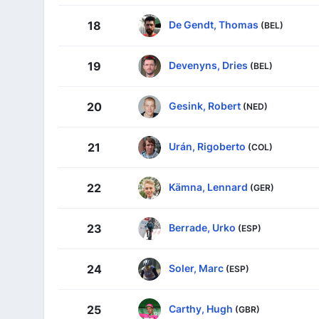
De Gendt, Thomas
18
(BEL)
Devenyns, Dries
19
(BEL)
Gesink, Robert
20
(NED)
Urán, Rigoberto
21
(COL)
Kämna, Lennard
22
(GER)
Berrade, Urko
23
(ESP)
Soler, Marc
24
(ESP)
Carthy, Hugh
25
(GBR)