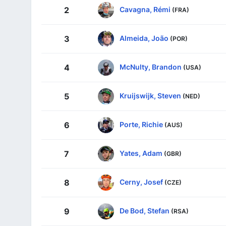
Cavagna, Rémi
2
(FRA)
Almeida, João
3
(POR)
McNulty, Brandon
4
(USA)
Kruijswijk, Steven
5
(NED)
Porte, Richie
6
(AUS)
Yates, Adam
7
(GBR)
Cerny, Josef
8
(CZE)
De Bod, Stefan
9
(RSA)