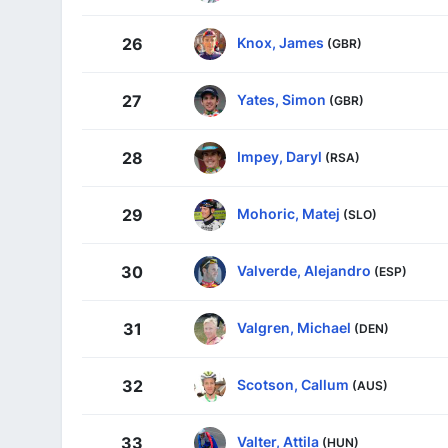
Knox, James
26
(GBR)
Yates, Simon
27
(GBR)
Impey, Daryl
28
(RSA)
Mohoric, Matej
29
(SLO)
Valverde, Alejandro
30
(ESP)
Valgren, Michael
31
(DEN)
Scotson, Callum
32
(AUS)
Valter, Attila
33
(HUN)