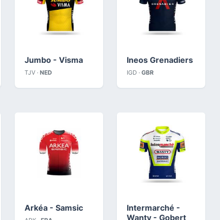
Jumbo - Visma
Ineos Grenadiers
TJV ·
NED
IGD ·
GBR
Arkéa - Samsic
Intermarché -
Wanty - Gobert