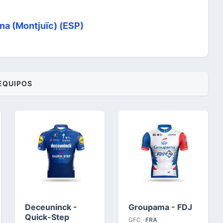
na (Montjuïc) (ESP)
EQUIPOS
Deceuninck -
Groupama - FDJ
Quick-Step
GFC ·
FRA