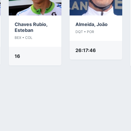
Chaves Rubio,
Almeida, João
Esteban
DQT • POR
BEX • COL
26:17:46
16