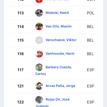
Malecki, Kamil
113
POL
Van Gils, Maxim
114
BEL
Verschaeve, Viktor
115
BEL
Vanhoucke, Harm
116
BEL
Barbero Cuesta,
117
ESP
Carlos
Arcas Peña, Jorge
121
ESP
Rojas Gil, José
122
ESP
Joaquín