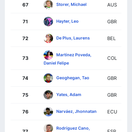
Storer, Michael
67
AUS
Hayter, Leo
71
GBR
De Plus, Laurens
72
BEL
Martínez Poveda,
73
COL
Daniel Felipe
Geoghegan, Tao
74
GBR
Yates, Adam
75
GBR
Narváez, Jhonnatan
76
ECU
Rodríguez Cano,
77
ESP