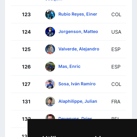
Rubio Reyes, Einer
123
COL
Jorgenson, Matteo
124
USA
Valverde, Alejandro
125
ESP
Mas, Enric
126
ESP
Sosa, Iván Ramiro
127
COL
Alaphilippe, Julian
131
FRA
Devenyns, Dries
132
BEL
Knox, James
133
GBR