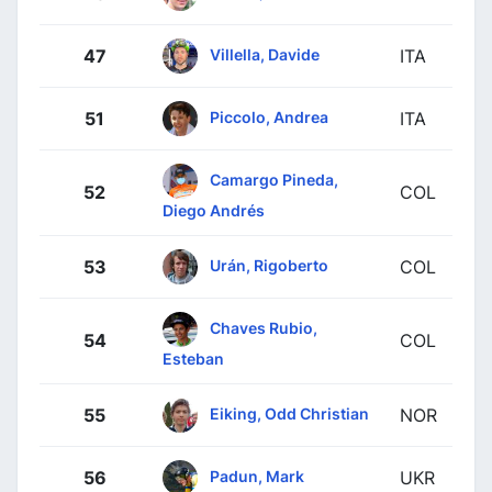
Villella, Davide
47
ITA
Piccolo, Andrea
51
ITA
Camargo Pineda,
52
COL
Diego Andrés
Urán, Rigoberto
53
COL
Chaves Rubio,
54
COL
Esteban
Eiking, Odd Christian
55
NOR
Padun, Mark
56
UKR