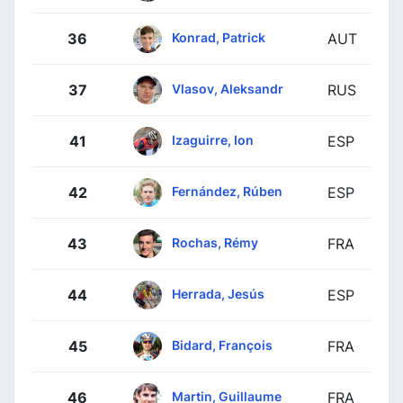
Konrad, Patrick
36
AUT
Vlasov, Aleksandr
37
RUS
Izaguirre, Ion
41
ESP
Fernández, Rúben
42
ESP
Rochas, Rémy
43
FRA
Herrada, Jesús
44
ESP
Bidard, François
45
FRA
Martin, Guillaume
46
FRA