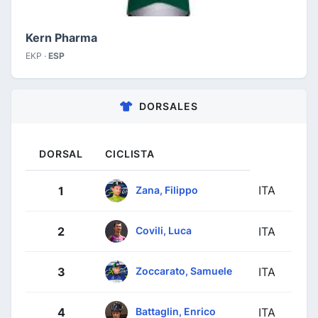
Kern Pharma
EKP ·
ESP
DORSALES
DORSAL
CICLISTA
ITA
Zana, Filippo
1
Covili, Luca
2
ITA
Zoccarato, Samuele
3
ITA
Battaglin, Enrico
4
ITA