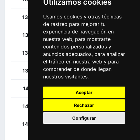
Utilizamos cookies
Usamos cookies y otras técnicas
Declercq, Tim
134
BEL
de rastreo para mejorar tu
experiencia de navegación en
Vansevenant, Mauri
135
BEL
nuestra web, para mostrarte
contenidos personalizados y
Van Wilder, Ilan
136
BEL
anuncios adecuados, para analizar
el tráfico en nuestra web y para
comprender de donde llegan
Vervaeke, Louis
137
BEL
nuestros visitantes.
Kangert, Tanel
141
EST
Aceptar
Rechazar
Yates, Simon
142
GBR
Configurar
Howson, Damien
143
AUS