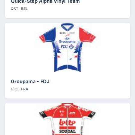
Quick-Step Alpha Vinyl Team
QST ·
BEL
Groupama - FDJ
GFC ·
FRA