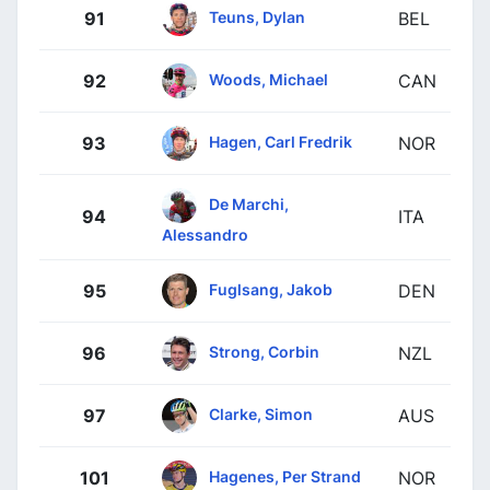
Teuns, Dylan
91
BEL
Woods, Michael
92
CAN
Hagen, Carl Fredrik
93
NOR
De Marchi,
94
ITA
Alessandro
Fuglsang, Jakob
95
DEN
Strong, Corbin
96
NZL
Clarke, Simon
97
AUS
Hagenes, Per Strand
101
NOR