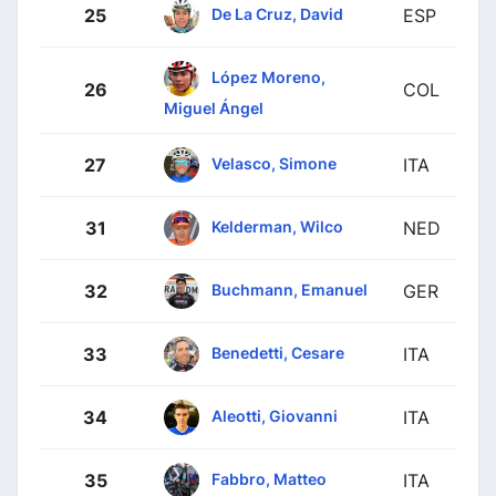
De La Cruz, David
25
ESP
López Moreno,
26
COL
Miguel Ángel
Velasco, Simone
27
ITA
Kelderman, Wilco
31
NED
Buchmann, Emanuel
32
GER
Benedetti, Cesare
33
ITA
Aleotti, Giovanni
34
ITA
Fabbro, Matteo
35
ITA