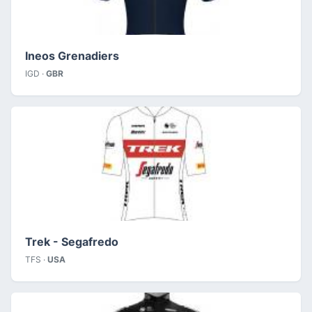
Ineos Grenadiers
IGD ·
GBR
Trek - Segafredo
TFS ·
USA