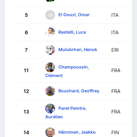
El Gouzi, Omar
5
ITA
Rastelli, Luca
6
ITA
Mulubrhan, Henok
7
ERI
Champoussin,
11
FRA
Clément
Bouchard, Geoffrey
12
FRA
Paret Peintre,
13
FRA
Aurélien
Hänninen, Jaakko
14
FIN