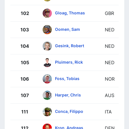
Gloag, Thomas
102
GBR
Oomen, Sam
103
NED
Gesink, Robert
104
NED
Pluimers, Rick
105
NED
Foss, Tobias
106
NOR
Harper, Chris
107
AUS
Conca, Filippo
111
ITA
Kron, Andreas
112
DEN