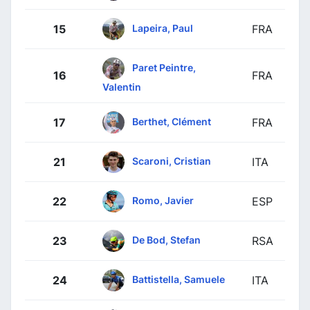
Lapeira, Paul
15
FRA
Paret Peintre,
16
FRA
Valentin
Berthet, Clément
17
FRA
Scaroni, Cristian
21
ITA
Romo, Javier
22
ESP
De Bod, Stefan
23
RSA
Battistella, Samuele
24
ITA