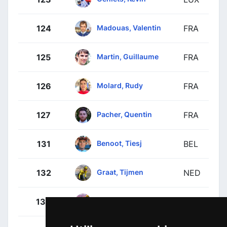
Madouas, Valentin
124
FRA
Martin, Guillaume
125
FRA
Molard, Rudy
126
FRA
Pacher, Quentin
127
FRA
Benoot, Tiesj
131
BEL
Graat, Tijmen
132
NED
Nordhagen, Jørgen
133
NOR