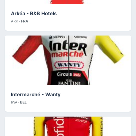
Arkéa - B&B Hotels
ARK ·
FRA
Intermarché - Wanty
IWA ·
BEL