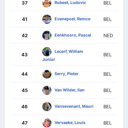
Robeet, Ludovic
37
BEL
Evenepoel, Remco
41
BEL
Eenkhoorn, Pascal
42
NED
Lecerf, William
43
BEL
Junior
Serry, Pieter
44
BEL
Van Wilder, Ilan
45
BEL
Vansevenant, Mauri
46
BEL
Vervaeke, Louis
47
BEL