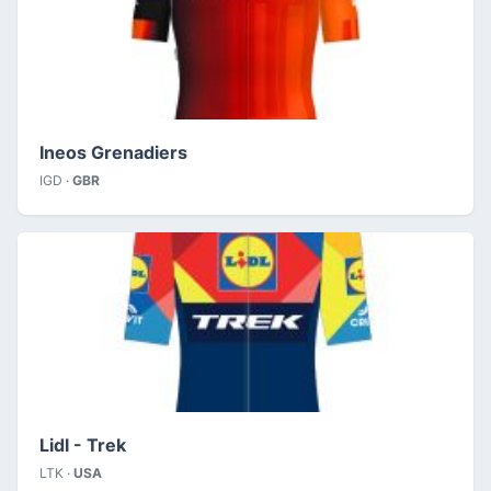
Ineos Grenadiers
IGD ·
GBR
Lidl - Trek
LTK ·
USA