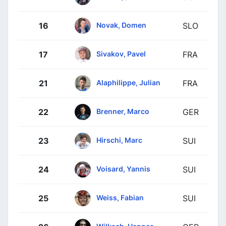
Novak, Domen
16
SLO
Sivakov, Pavel
17
FRA
Alaphilippe, Julian
21
FRA
Brenner, Marco
22
GER
Hirschi, Marc
23
SUI
Voisard, Yannis
24
SUI
Weiss, Fabian
25
SUI
Wilksch, Hannes