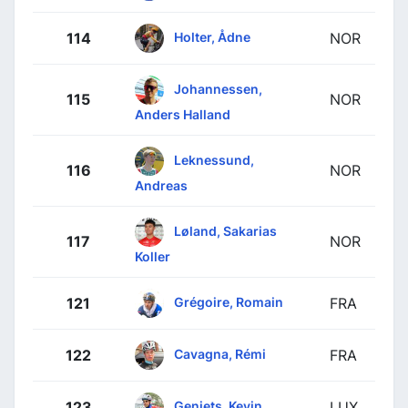
Holter, Ådne
114
NOR
Johannessen,
115
NOR
Anders Halland
Leknessund,
116
NOR
Andreas
Løland, Sakarias
117
NOR
Koller
Grégoire, Romain
121
FRA
Cavagna, Rémi
122
FRA
Geniets, Kevin
123
LUX