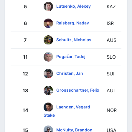
Lutsenko, Alexey
5
KAZ
Raisberg, Nadav
6
ISR
Schultz, Nicholas
7
AUS
Pogačar, Tadej
11
SLO
Christen, Jan
12
SUI
Grossschartner, Felix
13
AUT
Laengen, Vegard
14
NOR
Stake
McNulty, Brandon
15
USA