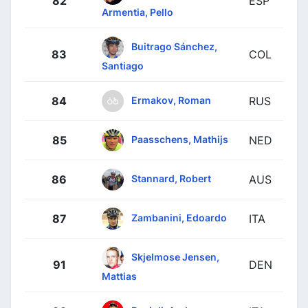
82
ESP
Armentia, Pello
Buitrago Sánchez,
83
COL
Santiago
Ermakov, Roman
84
RUS
Paasschens, Mathijs
85
NED
Stannard, Robert
86
AUS
Zambanini, Edoardo
87
ITA
Skjelmose Jensen,
91
DEN
Mattias