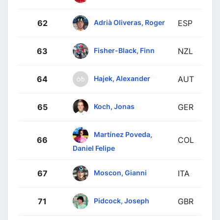
Adrià Oliveras, Roger
62
ESP
Fisher-Black, Finn
63
NZL
Hajek, Alexander
64
AUT
Koch, Jonas
65
GER
Martínez Poveda,
66
COL
Daniel Felipe
Moscon, Gianni
67
ITA
Pidcock, Joseph
71
GBR