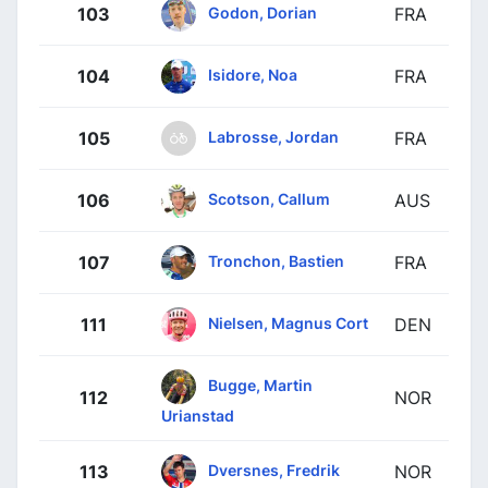
Godon, Dorian
103
FRA
Isidore, Noa
104
FRA
Labrosse, Jordan
105
FRA
Scotson, Callum
106
AUS
Tronchon, Bastien
107
FRA
Nielsen, Magnus Cort
111
DEN
Bugge, Martin
112
NOR
Urianstad
Dversnes, Fredrik
113
NOR