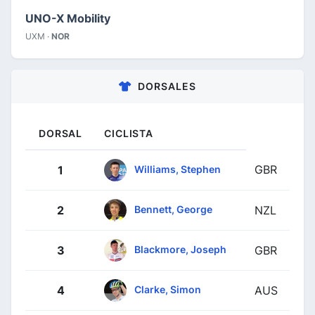
UNO-X Mobility
UXM ·
NOR
DORSALES
DORSAL
CICLISTA
GBR
Williams, Stephen
1
Bennett, George
2
NZL
Blackmore, Joseph
3
GBR
Clarke, Simon
4
AUS