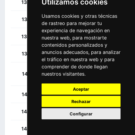
Utilizamos cookies
Tulett, Ben
134
GBR
Usamos cookies y otras técnicas
Valter, Attila
135
HUN
de rastreo para mejorar tu
experiencia de navegación en
Van Belle, Loe
136
NED
nuestra web, para mostrarte
contenidos personalizados y
anuncios adecuados, para analizar
Van Der Sande, Tosh
137
BEL
el tráfico en nuestra web y para
comprender de donde llegan
Champoussin,
141
FRA
nuestros visitantes.
Clément
Aceptar
Conci, Nicola
142
ITA
Rechazar
Kuzmin, Anton
143
KAZ
Configurar
Scaroni, Cristian
144
ITA