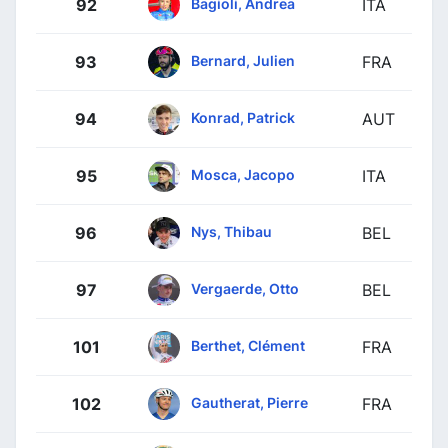
Bagioli, Andrea
92
ITA
Bernard, Julien
93
FRA
Konrad, Patrick
94
AUT
Mosca, Jacopo
95
ITA
Nys, Thibau
96
BEL
Vergaerde, Otto
97
BEL
Berthet, Clément
101
FRA
Gautherat, Pierre
102
FRA