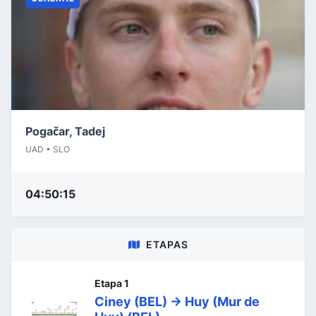
Pogačar, Tadej
UAD • SLO
04:50:15
ETAPAS
Etapa 1
Ciney (BEL) -> Huy (Mur de