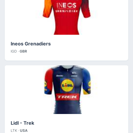
Ineos Grenadiers
IGD ·
GBR
Lidl - Trek
LTK ·
USA