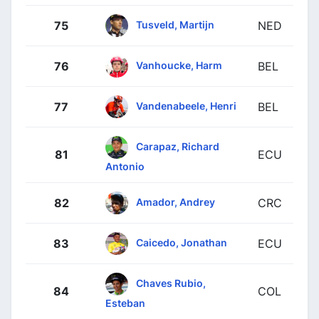
Tusveld, Martijn
75
NED
Vanhoucke, Harm
76
BEL
Vandenabeele, Henri
77
BEL
Carapaz, Richard
81
ECU
Antonio
Amador, Andrey
82
CRC
Caicedo, Jonathan
83
ECU
Chaves Rubio,
84
COL
Esteban