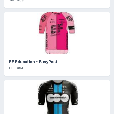
JAY ·
AUS
EF Education - EasyPost
EFE ·
USA