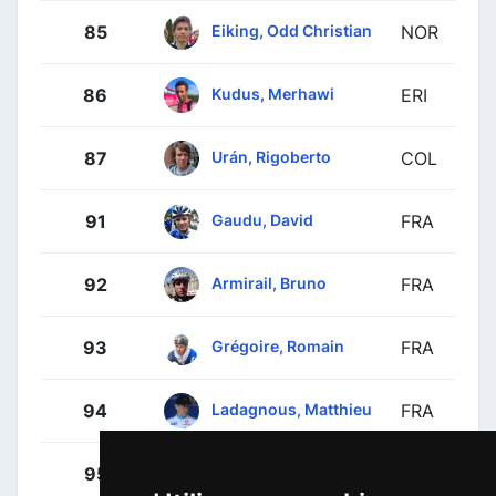
Eiking, Odd Christian
85
NOR
Kudus, Merhawi
86
ERI
Urán, Rigoberto
87
COL
Gaudu, David
91
FRA
Armirail, Bruno
92
FRA
Grégoire, Romain
93
FRA
Ladagnous, Matthieu
94
FRA
Pacher, Quentin
95
FRA