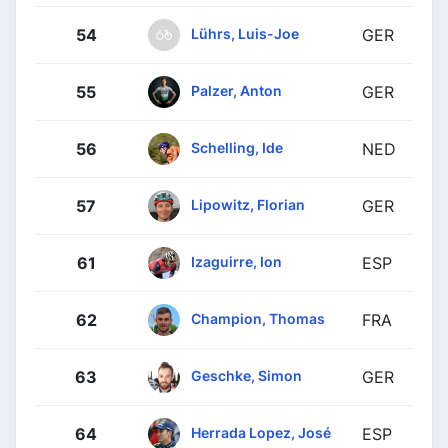
Lührs, Luis-Joe
54
GER
Palzer, Anton
55
GER
Schelling, Ide
56
NED
Lipowitz, Florian
57
GER
Izaguirre, Ion
61
ESP
Champion, Thomas
62
FRA
Geschke, Simon
63
GER
Herrada Lopez, José
64
ESP