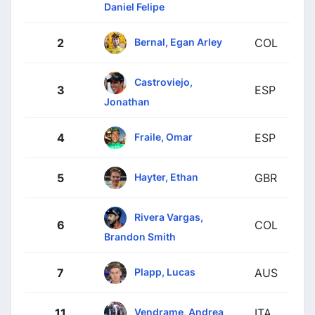
Daniel Felipe
Bernal, Egan Arley
2
COL
Castroviejo,
3
ESP
Jonathan
Fraile, Omar
4
ESP
Hayter, Ethan
5
GBR
Rivera Vargas,
6
COL
Brandon Smith
Plapp, Lucas
7
AUS
Vendrame, Andrea
11
ITA