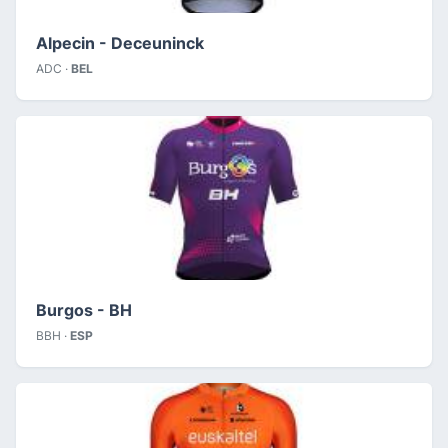
Alpecin - Deceuninck
ADC ·
BEL
Burgos - BH
BBH ·
ESP