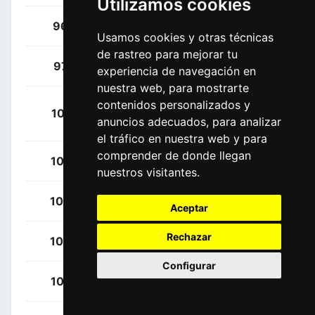
Utilizamos cookies
Storer, Michael
96
AUS
Usamos cookies y otras técnicas
de rastreo para mejorar tu
Van Den Berg, Lars
97
NED
experiencia de navegación en
nuestra web, para mostrarte
contenidos personalizados y
Faria Da Costa, Rui
101
POR
anuncios adecuados, para analizar
Alberto
el tráfico en nuestra web y para
comprender de donde llegan
Calmejane, Lilian
102
FRA
nuestros visitantes.
Paquot, Tom
103
BEL
Aceptar
Rechazar
Huys, Laurens
104
BEL
Configurar
Smith, Dion
105
NZL