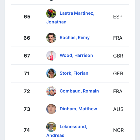
Lastra Martinez,
65
ESP
Jonathan
Rochas, Rémy
66
FRA
Wood, Harrison
67
GBR
Stork, Florian
71
GER
Combaud, Romain
72
FRA
Dinham, Matthew
73
AUS
Leknessund,
74
NOR
Andreas