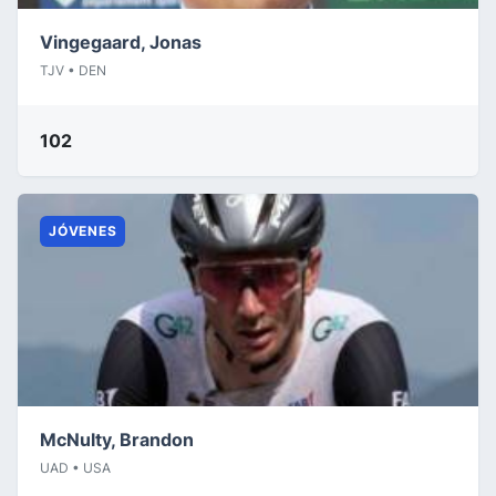
Vingegaard, Jonas
TJV • DEN
102
JÓVENES
McNulty, Brandon
UAD • USA