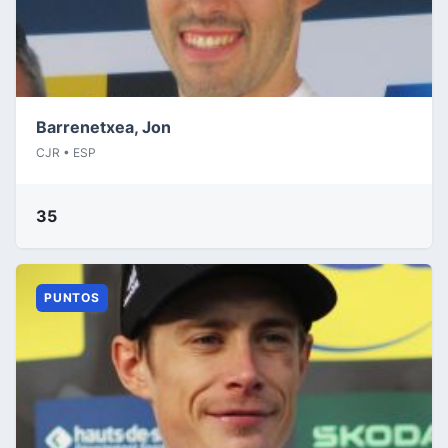
Barrenetxea, Jon
CJR • ESP
35
PUNTOS