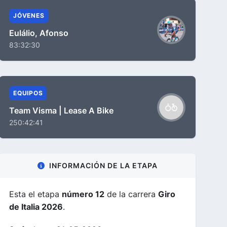
JÓVENES
Eulálio, Afonso
83:32:30
EQUIPOS
Team Visma | Lease A Bike
250:42:41
INFORMACIÓN DE LA ETAPA
Esta el etapa
número 12
de la carrera
Giro
de Italia 2026
.