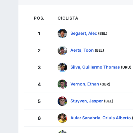
POS.
CICLISTA
Segaert, Alec
1
(BEL)
Aerts, Toon
2
(BEL)
Silva, Guillermo Thomas
3
(URU)
Vernon, Ethan
4
(GBR)
Stuyven, Jasper
5
(BEL)
Aular Sanabria, Orluis Alberto
6