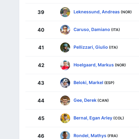
Leknessund, Andreas
39
(NOR)
Caruso, Damiano
40
(ITA)
Pellizzari, Giulio
41
(ITA)
Hoelgaard, Markus
42
(NOR)
Beloki, Markel
43
(ESP)
Gee, Derek
44
(CAN)
Bernal, Egan Arley
45
(COL)
Rondel, Mathys
46
(FRA)