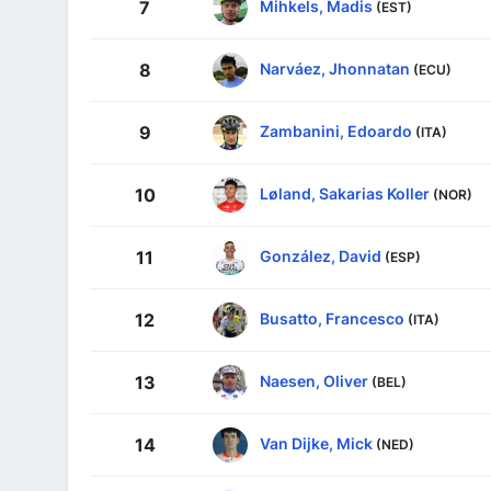
Mihkels, Madis
7
(EST)
Narváez, Jhonnatan
8
(ECU)
Zambanini, Edoardo
9
(ITA)
Løland, Sakarias Koller
10
(NOR)
González, David
11
(ESP)
Busatto, Francesco
12
(ITA)
Naesen, Oliver
13
(BEL)
Van Dijke, Mick
14
(NED)