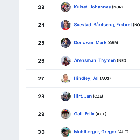
Kulset, Johannes
23
(NOR)
Svestad-Bårdseng, Embret
24
(NO
Donovan, Mark
25
(GBR)
Arensman, Thymen
26
(NED)
Hindley, Jai
27
(AUS)
Hirt, Jan
28
(CZE)
Gall, Felix
29
(AUT)
Mühlberger, Gregor
30
(AUT)