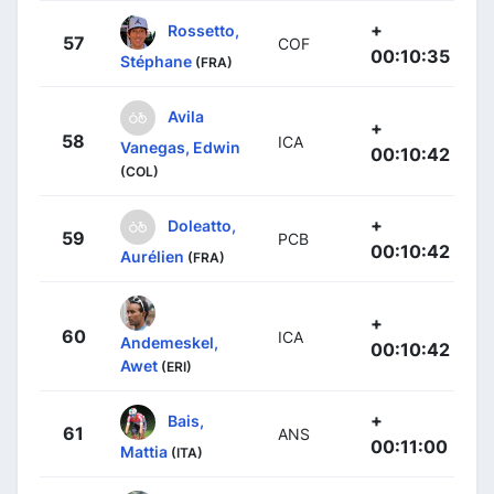
+
Rossetto,
57
COF
00:10:35
Stéphane
(FRA)
Avila
+
58
ICA
Vanegas, Edwin
00:10:42
(COL)
+
Doleatto,
59
PCB
00:10:42
Aurélien
(FRA)
+
60
ICA
Andemeskel,
00:10:42
Awet
(ERI)
+
Bais,
61
ANS
00:11:00
Mattia
(ITA)