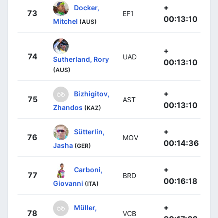
+
Docker,
73
EF1
00:13:10
Mitchel
(AUS)
+
74
UAD
Sutherland, Rory
00:13:10
(AUS)
+
Bizhigitov,
75
AST
00:13:10
Zhandos
(KAZ)
+
Sütterlin,
76
MOV
00:14:36
Jasha
(GER)
+
Carboni,
77
BRD
00:16:18
Giovanni
(ITA)
+
Müller,
78
VCB