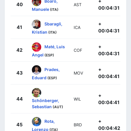
+
Boaro,
40
AST
00:04:31
Manuele
(ITA)
+
Sbaragli,
41
ICA
00:04:31
Kristian
(ITA)
+
Maté, Luis
42
COF
00:04:31
Angel
(ESP)
+
Prades,
43
MOV
00:04:41
Eduard
(ESP)
+
44
WIL
Schönberger,
00:04:41
Sebastian
(AUT)
+
Rota,
45
BRD
00:04:42
Lorenzo
(ITA)