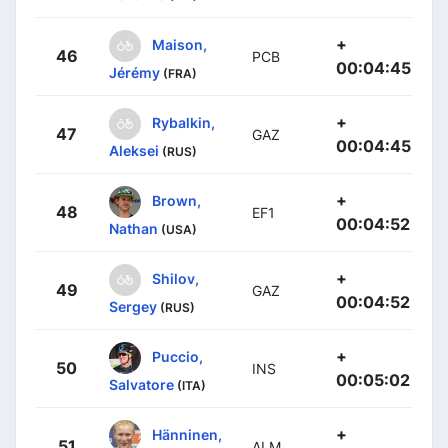
+
Maison,
46
PCB
00:04:45
Jérémy
(FRA)
+
Rybalkin,
47
GAZ
00:04:45
Aleksei
(RUS)
+
Brown,
48
EF1
00:04:52
Nathan
(USA)
+
Shilov,
49
GAZ
00:04:52
Sergey
(RUS)
+
Puccio,
50
INS
00:05:02
Salvatore
(ITA)
+
Hänninen,
51
ALM