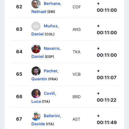
+
Berhane,
62
COF
00:11:00
Natnael
(ERI)
+
Muñoz,
63
ANS
00:11:00
Daniel
(COL)
+
Navarro,
64
TKA
00:11:00
Daniel
(ESP)
+
Pacher,
65
VCB
00:11:07
Quentin
(FRA)
+
Covili,
66
BRD
00:11:22
Luca
(ITA)
+
Ballerini,
67
AST
00:11:49
Davide
(ITA)