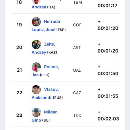
18
TBM
00:01:17
Andrea
(ITA)
+
Herrada
19
COF
00:01:20
Lopez, José
(ESP)
+
Zeits,
20
AST
00:01:20
Andrey
(KAZ)
+
Polanc,
21
UAD
00:01:50
Jan
(SLO)
+
Vlasov,
22
GAZ
00:01:55
Aleksandr
(RUS)
+
Mäder,
23
TDD
00:02:03
Gino
(SUI)