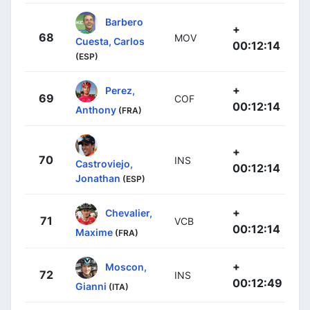
Barbero
+
68
MOV
Cuesta, Carlos
00:12:14
(ESP)
+
Perez,
69
COF
00:12:14
Anthony
(FRA)
+
70
INS
Castroviejo,
00:12:14
Jonathan
(ESP)
+
Chevalier,
71
VCB
00:12:14
Maxime
(FRA)
+
Moscon,
72
INS
00:12:49
Gianni
(ITA)