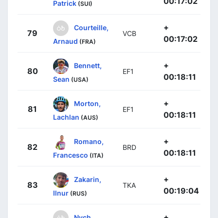
00:17:02
Patrick
(SUI)
+
Courteille,
79
VCB
00:17:02
Arnaud
(FRA)
+
Bennett,
80
EF1
00:18:11
Sean
(USA)
+
Morton,
81
EF1
00:18:11
Lachlan
(AUS)
+
Romano,
82
BRD
00:18:11
Francesco
(ITA)
+
Zakarin,
83
TKA
00:19:04
Ilnur
(RUS)
+
Nych,