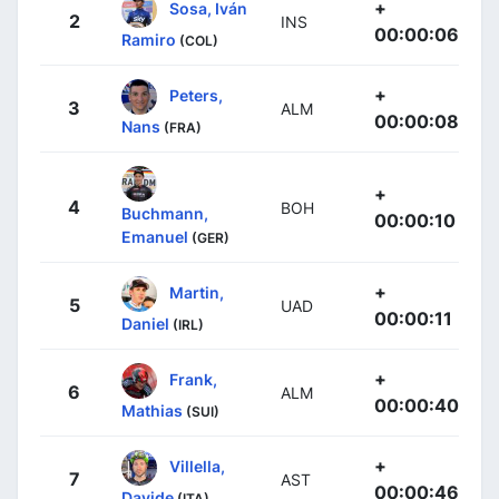
+
Sosa, Iván
2
INS
00:00:06
Ramiro
(COL)
+
Peters,
3
ALM
00:00:08
Nans
(FRA)
+
4
BOH
Buchmann,
00:00:10
Emanuel
(GER)
+
Martin,
5
UAD
00:00:11
Daniel
(IRL)
+
Frank,
6
ALM
00:00:40
Mathias
(SUI)
+
Villella,
7
AST
00:00:46
Davide
(ITA)