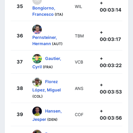
+
35
WIL
Bongiorno,
00:03:14
Francesco
(ITA)
+
36
TBM
Pernsteiner,
00:03:17
Hermann
(AUT)
+
Gautier,
37
VCB
00:03:22
Cyril
(FRA)
Florez
+
38
ANS
López, Miguel
00:03:53
(COL)
+
Hansen,
39
COF
00:03:56
Jesper
(DEN)