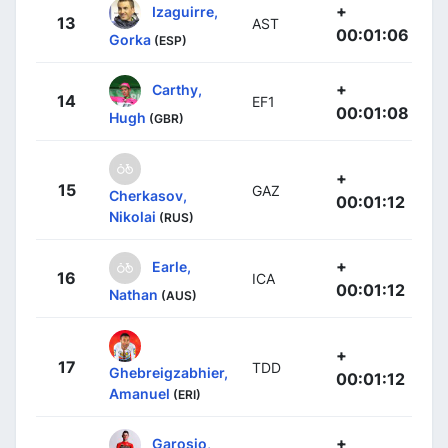
+
Izaguirre,
13
AST
00:01:06
Gorka
(ESP)
+
Carthy,
14
EF1
00:01:08
Hugh
(GBR)
+
15
GAZ
Cherkasov,
00:01:12
Nikolai
(RUS)
+
Earle,
16
ICA
00:01:12
Nathan
(AUS)
+
17
TDD
Ghebreigzabhier,
00:01:12
Amanuel
(ERI)
+
Garosio,