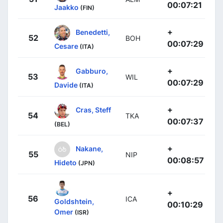
00:07:21
Jaakko
(FIN)
+
Benedetti,
52
BOH
00:07:29
Cesare
(ITA)
+
Gabburo,
53
WIL
00:07:29
Davide
(ITA)
+
Cras, Steff
54
TKA
00:07:37
(BEL)
+
Nakane,
55
NIP
00:08:57
Hideto
(JPN)
+
56
ICA
Goldshtein,
00:10:29
Omer
(ISR)