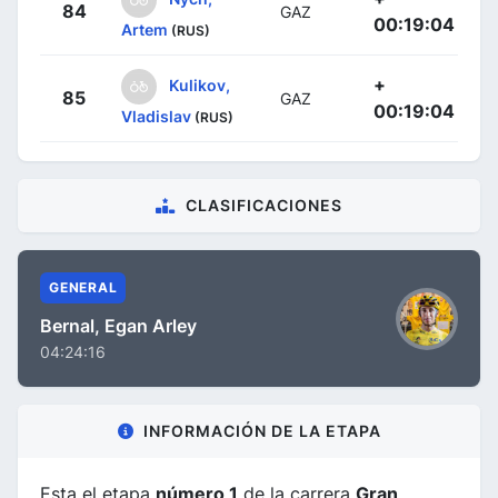
84
GAZ
00:19:04
Artem
(RUS)
+
Kulikov,
85
GAZ
00:19:04
Vladislav
(RUS)
CLASIFICACIONES
GENERAL
Bernal, Egan Arley
04:24:16
INFORMACIÓN DE LA ETAPA
Esta el etapa
número 1
de la carrera
Gran