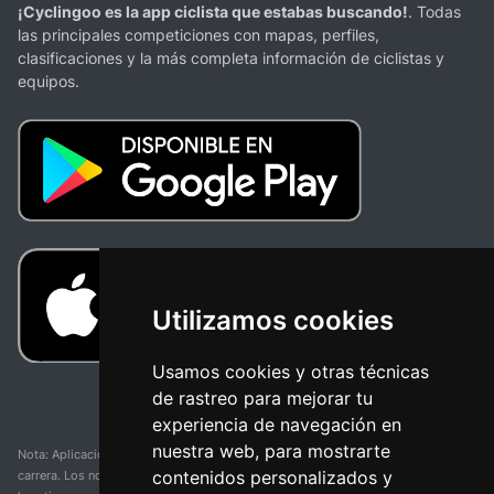
¡Cyclingoo es la app ciclista que estabas buscando!
. Todas
las principales competiciones con mapas, perfiles,
clasificaciones y la más completa información de ciclistas y
equipos.
Utilizamos cookies
Usamos cookies y otras técnicas
de rastreo para mejorar tu
experiencia de navegación en
nuestra web, para mostrarte
Nota: Aplicación y web no oficial y no relacionada con ninguna organización o
contenidos personalizados y
carrera. Los nombres de equipos, competiciones, marcas comerciales y