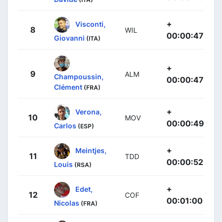
+
Visconti,
8
WIL
00:00:47
Giovanni
(ITA)
+
9
ALM
Champoussin,
00:00:47
Clément
(FRA)
+
Verona,
10
MOV
00:00:49
Carlos
(ESP)
+
Meintjes,
11
TDD
00:00:52
Louis
(RSA)
+
Edet,
12
COF
00:01:00
Nicolas
(FRA)