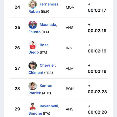
+
Fernández,
24
MOV
00:02:17
Rúben
(ESP)
+
Masnada,
25
ANS
00:02:19
Fausto
(ITA)
+
Rosa,
26
INS
00:02:19
Diego
(ITA)
+
Chevrier,
27
ALM
00:02:19
Clément
(FRA)
+
Konrad,
28
BOH
00:02:23
Patrick
(AUT)
+
Ravannelli,
29
ANS
00:02:28
Simone
(ITA)