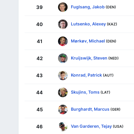
Fuglsang, Jakob
39
(DEN)
Lutsenko, Alexey
40
(KAZ)
Mørkøv, Michael
41
(DEN)
Kruijswijk, Steven
42
(NED)
Konrad, Patrick
43
(AUT)
Skujins, Toms
44
(LAT)
Burghardt, Marcus
45
(GER)
Van Garderen, Tejay
46
(USA)