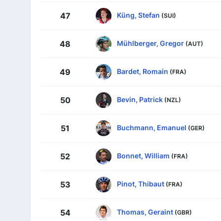
Küng, Stefan
47
(SUI)
Mühlberger, Gregor
48
(AUT)
Bardet, Romain
49
(FRA)
Bevin, Patrick
50
(NZL)
Buchmann, Emanuel
51
(GER)
Bonnet, William
52
(FRA)
Pinot, Thibaut
53
(FRA)
Thomas, Geraint
54
(GBR)