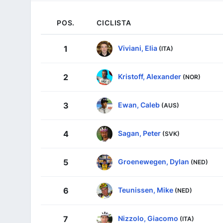
POS.
CICLISTA
Viviani, Elia
1
(ITA)
Kristoff, Alexander
2
(NOR)
Ewan, Caleb
3
(AUS)
Sagan, Peter
4
(SVK)
Groenewegen, Dylan
5
(NED)
Teunissen, Mike
6
(NED)
Nizzolo, Giacomo
7
(ITA)