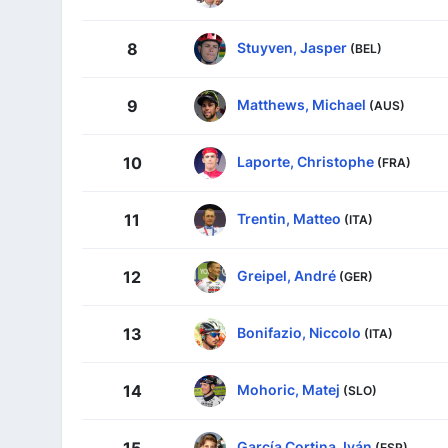
Stuyven, Jasper
8
(BEL)
Matthews, Michael
9
(AUS)
Laporte, Christophe
10
(FRA)
Trentin, Matteo
11
(ITA)
Greipel, André
12
(GER)
Bonifazio, Niccolo
13
(ITA)
Mohoric, Matej
14
(SLO)
García Cortina, Iván
(ESP)