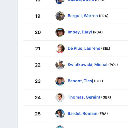
Barguil, Warren
19
(FRA)
Impey, Daryl
20
(RSA)
De Plus, Laurens
21
(BEL)
Kwiatkowski, Michal
22
(POL)
Benoot, Tiesj
23
(BEL)
Thomas, Geraint
24
(GBR)
Bardet, Romain
25
(FRA)