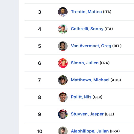
Trentin, Matteo
3
(ITA)
Colbrelli, Sonny
4
(ITA)
Van Avermaet, Greg
5
(BEL)
Simon, Julien
6
(FRA)
Matthews, Michael
7
(AUS)
Politt, Nils
8
(GER)
Stuyven, Jasper
9
(BEL)
Alaphilippe, Julian
10
(FRA)