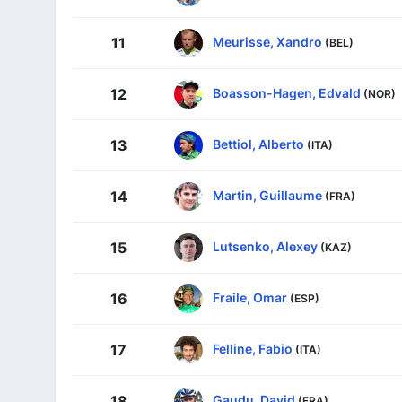
Meurisse, Xandro
11
(BEL)
Boasson-Hagen, Edvald
12
(NOR)
Bettiol, Alberto
13
(ITA)
Martin, Guillaume
14
(FRA)
Lutsenko, Alexey
15
(KAZ)
Fraile, Omar
16
(ESP)
Felline, Fabio
17
(ITA)
Gaudu, David
18
(FRA)