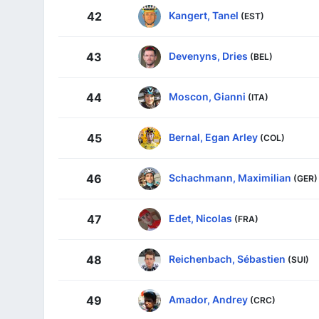
Kangert, Tanel
42
(EST)
Devenyns, Dries
43
(BEL)
Moscon, Gianni
44
(ITA)
Bernal, Egan Arley
45
(COL)
Schachmann, Maximilian
46
(GER)
Edet, Nicolas
47
(FRA)
Reichenbach, Sébastien
48
(SUI)
Amador, Andrey
49
(CRC)