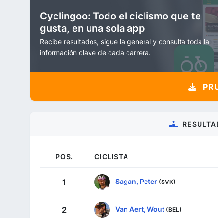
Cyclingoo: Todo el ciclismo que te
gusta, en una sola app
Recibe resultados, sigue la general y consulta toda la
información clave de cada carrera.
PRU
RESULTA
POS.
CICLISTA
Sagan, Peter
1
(SVK)
Van Aert, Wout
2
(BEL)