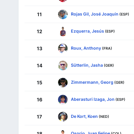
Rojas Gil, José Joaquín
11
(ESP)
Ezquerra, Jesús
12
(ESP)
Roux, Anthony
13
(FRA)
Sütterlin, Jasha
14
(GER)
Zimmermann, Georg
15
(GER)
Aberasturi Izaga, Jon
16
(ESP)
De Kort, Koen
17
(NED)
Osorio, Juan Felipe
18
(COL)