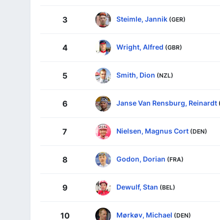
Steimle, Jannik
3
(GER)
Wright, Alfred
4
(GBR)
Smith, Dion
5
(NZL)
Janse Van Rensburg, Reinardt
6
Nielsen, Magnus Cort
7
(DEN)
Godon, Dorian
8
(FRA)
Dewulf, Stan
9
(BEL)
Mørkøv, Michael
10
(DEN)