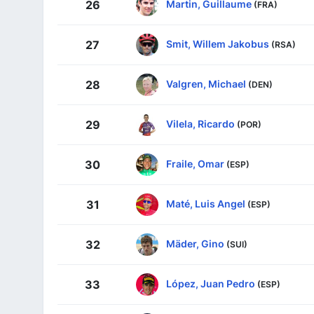
Martin, Guillaume
26
(FRA)
Smit, Willem Jakobus
27
(RSA)
Valgren, Michael
28
(DEN)
Vilela, Ricardo
29
(POR)
Fraile, Omar
30
(ESP)
Maté, Luis Angel
31
(ESP)
Mäder, Gino
32
(SUI)
López, Juan Pedro
33
(ESP)