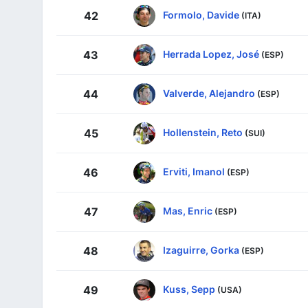
Formolo, Davide
42
(ITA)
Herrada Lopez, José
43
(ESP)
Valverde, Alejandro
44
(ESP)
Hollenstein, Reto
45
(SUI)
Erviti, Imanol
46
(ESP)
Mas, Enric
47
(ESP)
Izaguirre, Gorka
48
(ESP)
Kuss, Sepp
49
(USA)