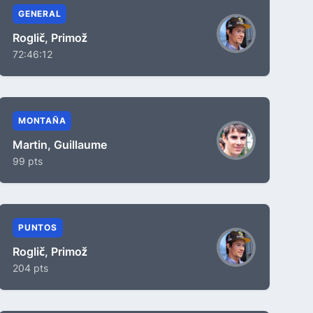
GENERAL
Roglič, Primož
72:46:12
MONTAÑA
Martin, Guillaume
99 pts
PUNTOS
Roglič, Primož
204 pts