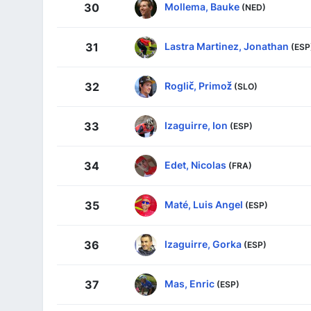
Mollema, Bauke
30
(NED)
Lastra Martinez, Jonathan
31
(ESP
Roglič, Primož
32
(SLO)
Izaguirre, Ion
33
(ESP)
Edet, Nicolas
34
(FRA)
Maté, Luis Angel
35
(ESP)
Izaguirre, Gorka
36
(ESP)
Mas, Enric
37
(ESP)