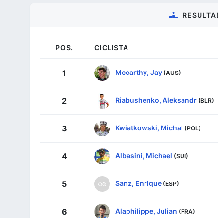
RESULTA
POS.
CICLISTA
Mccarthy, Jay
1
(AUS)
Riabushenko, Aleksandr
2
(BLR)
Kwiatkowski, Michal
3
(POL)
Albasini, Michael
4
(SUI)
Sanz, Enrique
5
(ESP)
Alaphilippe, Julian
6
(FRA)