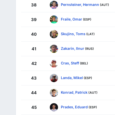
Pernsteiner, Hermann
38
(AUT)
Fraile, Omar
39
(ESP)
Skujins, Toms
40
(LAT)
Zakarin, Ilnur
41
(RUS)
Cras, Steff
42
(BEL)
Landa, Mikel
43
(ESP)
Konrad, Patrick
44
(AUT)
Prades, Eduard
45
(ESP)