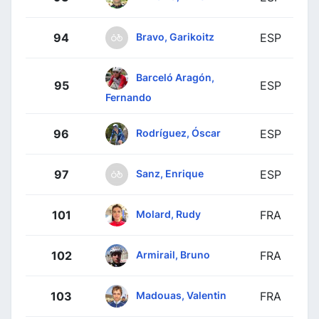
Bravo, Garikoitz
94
ESP
Barceló Aragón,
95
ESP
Fernando
Rodríguez, Óscar
96
ESP
Sanz, Enrique
97
ESP
Molard, Rudy
101
FRA
Armirail, Bruno
102
FRA
Madouas, Valentin
103
FRA