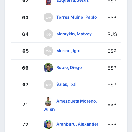
Ezquerra, Jesús
62
ESP
Torres Muiño, Pablo
63
ESP
Mamykin, Matvey
64
RUS
Merino, Igor
65
ESP
Rubio, Diego
66
ESP
Salas, Ibai
67
ESP
Amezqueta Moreno,
71
ESP
Julen
Aranburu, Alexander
72
ESP