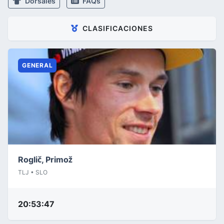
Dorsales
FAQs
CLASIFICACIONES
GENERAL
Roglič, Primož
TLJ • SLO
20:53:47