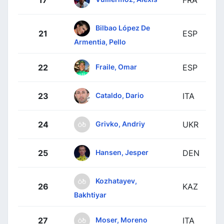
17
FRA
Bilbao López De
21
ESP
Armentia, Pello
Fraile, Omar
22
ESP
Cataldo, Dario
23
ITA
Grivko, Andriy
24
UKR
Hansen, Jesper
25
DEN
Kozhatayev,
26
KAZ
Bakhtiyar
Moser, Moreno
27
ITA