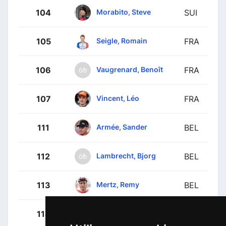
Morabito, Steve
104
SUI
Seigle, Romain
105
FRA
Vaugrenard, Benoît
106
FRA
Vincent, Léo
107
FRA
Armée, Sander
111
BEL
Lambrecht, Bjorg
112
BEL
Mertz, Remy
113
BEL
Monfort, Maxime
114
BEL