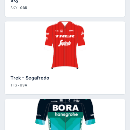
Sky
SKY ·
GBR
Trek - Segafredo
TFS ·
USA