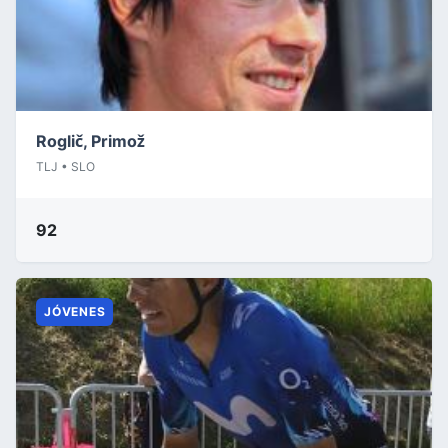
Roglič, Primož
TLJ • SLO
92
JÓVENES