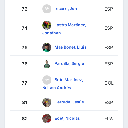
Irisarri, Jon
73
ESP
Lastra Martinez,
74
ESP
Jonathan
Mas Bonet, Lluis
75
ESP
Pardilla, Sergio
76
ESP
Soto Martinez,
77
COL
Nelson Andrés
Herrada, Jesús
81
ESP
Edet, Nicolas
82
FRA