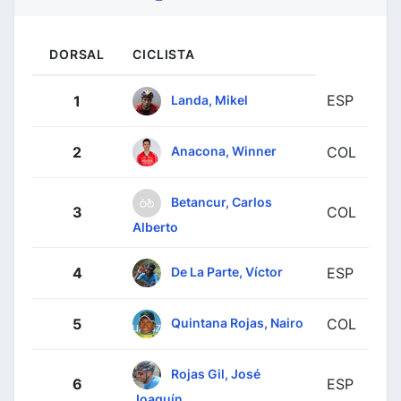
DORSAL
CICLISTA
ESP
Landa, Mikel
1
Anacona, Winner
2
COL
Betancur, Carlos
3
COL
Alberto
De La Parte, Víctor
4
ESP
Quintana Rojas, Nairo
5
COL
Rojas Gil, José
6
ESP
Joaquín