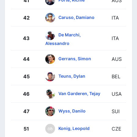
41
AUS
Caruso, Damiano
42
ITA
De Marchi,
43
ITA
Alessandro
Gerrans, Simon
44
AUS
Teuns, Dylan
45
BEL
Van Garderen, Tejay
46
USA
Wyss, Danilo
47
SUI
Konig, Leopold
51
CZE