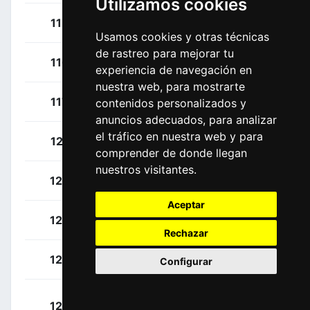
Utilizamos cookies
Shaw, James
115
GBR
Usamos cookies y otras técnicas
de rastreo para mejorar tu
Van Der Sande, Tosh
116
BEL
experiencia de navegación en
nuestra web, para mostrarte
Vanendert, Jelle
117
BEL
contenidos personalizados y
anuncios adecuados, para analizar
el tráfico en nuestra web y para
Hamilton, Lucas
121
AUS
comprender de donde llegan
nuestros visitantes.
Albasini, Michael
122
SUI
Aceptar
Howson, Damien
123
AUS
Rechazar
Haig, Jack
124
AUS
Configurar
Juul-Jensen,
125
DEN