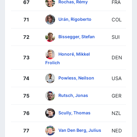
Rochas, Rémy
67
FRA
Urán, Rigoberto
71
COL
Bissegger, Stefan
72
SUI
Honoré, Mikkel
73
DEN
Frolich
Powless, Neilson
74
USA
Rutsch, Jonas
75
GER
Scully, Thomas
76
NZL
Van Den Berg, Julius
77
NED