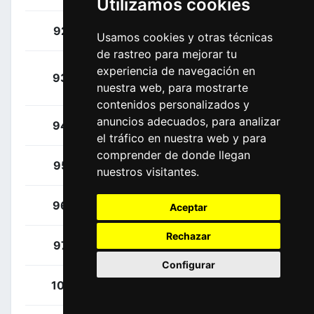
Utilizamos cookies
Calmejane, Lilian
92
FRA
Usamos cookies y otras técnicas
de rastreo para mejorar tu
Faria Da Costa, Rui
experiencia de navegación en
93
POR
nuestra web, para mostrarte
Alberto
contenidos personalizados y
anuncios adecuados, para analizar
De Pooter, Dries
94
BEL
el tráfico en nuestra web y para
comprender de donde llegan
Petit, Adrien
95
FRA
nuestros visitantes.
Smith, Dion
96
NZL
Aceptar
Rechazar
Teunissen, Mike
97
NED
Configurar
Van Aert, Wout
101
BEL