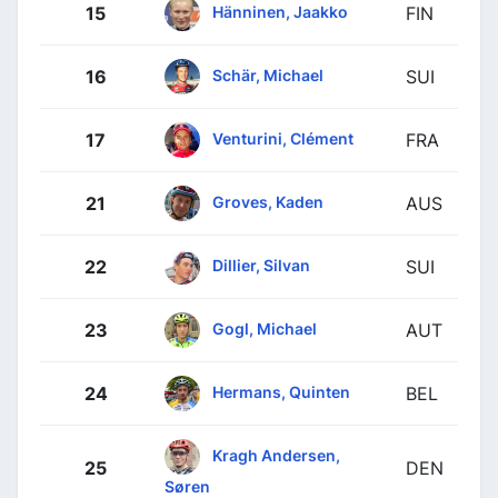
Hänninen, Jaakko
15
FIN
Schär, Michael
16
SUI
Venturini, Clément
17
FRA
Groves, Kaden
21
AUS
Dillier, Silvan
22
SUI
Gogl, Michael
23
AUT
Hermans, Quinten
24
BEL
Kragh Andersen,
25
DEN
Søren