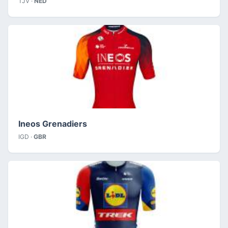
TJV ·
NED
Ineos Grenadiers
IGD ·
GBR