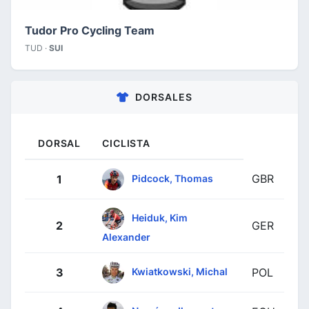
Tudor Pro Cycling Team
TUD ·
SUI
DORSALES
DORSAL
CICLISTA
GBR
Pidcock, Thomas
1
Heiduk, Kim
2
GER
Alexander
Kwiatkowski, Michal
3
POL