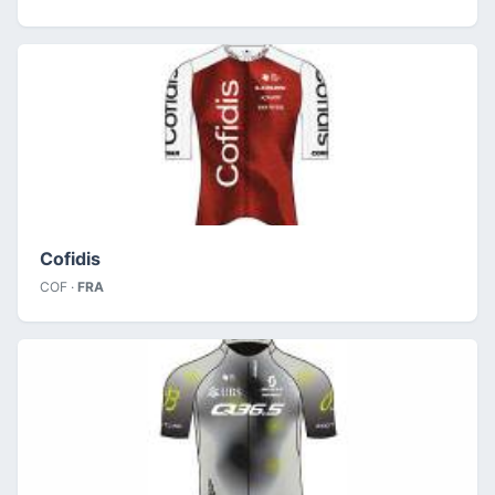
Cofidis
COF ·
FRA