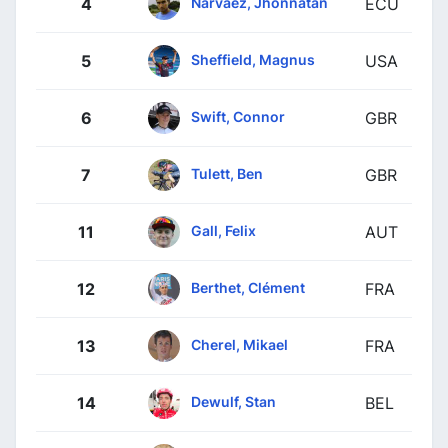
Narváez, Jhonnatan
4
ECU
Sheffield, Magnus
5
USA
Swift, Connor
6
GBR
Tulett, Ben
7
GBR
Gall, Felix
11
AUT
Berthet, Clément
12
FRA
Cherel, Mikael
13
FRA
Dewulf, Stan
14
BEL