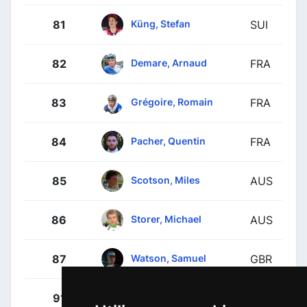
Küng, Stefan
81
SUI
Demare, Arnaud
82
FRA
Grégoire, Romain
83
FRA
Pacher, Quentin
84
FRA
Scotson, Miles
85
AUS
Storer, Michael
86
AUS
Watson, Samuel
87
GBR
Girmay, Biniam
91
ERI