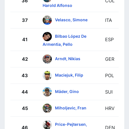
36
COL
Harold Alfonso
Velasco, Simone
37
ITA
Bilbao López De
41
ESP
Armentia, Pello
Arndt, Nikias
42
GER
Maciejuk, Filip
43
POL
Mäder, Gino
44
SUI
Miholjevic, Fran
45
HRV
Price-Pejtersen,
46
DEN