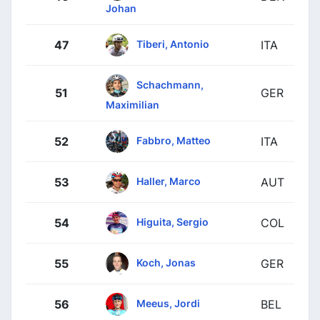
Johan
Tiberi, Antonio
47
ITA
Schachmann,
51
GER
Maximilian
Fabbro, Matteo
52
ITA
Haller, Marco
53
AUT
Higuita, Sergio
54
COL
Koch, Jonas
55
GER
Meeus, Jordi
56
BEL