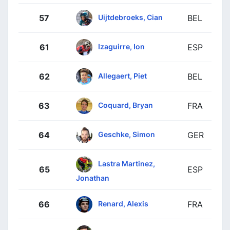
Uijtdebroeks, Cian
57
BEL
Izaguirre, Ion
61
ESP
Allegaert, Piet
62
BEL
Coquard, Bryan
63
FRA
Geschke, Simon
64
GER
Lastra Martinez,
65
ESP
Jonathan
Renard, Alexis
66
FRA