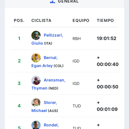
GENERAL
POS.
CICLISTA
EQUIPO
TIEMPO
Pellizzari,
1
19:01:52
RBH
Giulio
(ITA)
+
Bernal,
2
IGD
00:00:40
Egan Arley
(COL)
+
Arensman,
3
IGD
00:00:50
Thymen
(NED)
+
Storer,
4
TUD
00:01:09
Michael
(AUS)
+
Rondel,
5
TUD