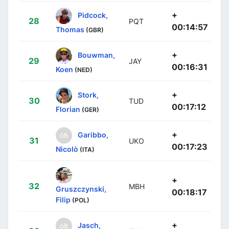
+
Pidcock,
28
PQT
00:14:57
Thomas
(GBR)
+
Bouwman,
29
JAY
00:16:31
Koen
(NED)
+
Stork,
30
TUD
00:17:12
Florian
(GER)
+
Garibbo,
31
UKO
00:17:23
Nicolò
(ITA)
+
32
MBH
Gruszczynski,
00:18:17
Filip
(POL)
+
Jasch,