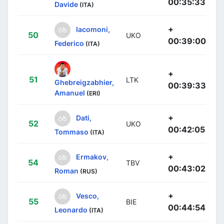
00:35:33
Davide
(ITA)
+
Iacomoni,
50
UKO
00:39:00
Federico
(ITA)
+
51
LTK
Ghebreigzabhier,
00:39:33
Amanuel
(ERI)
+
Dati,
52
UKO
00:42:05
Tommaso
(ITA)
+
Ermakov,
54
TBV
00:43:02
Roman
(RUS)
+
Vesco,
55
BIE
00:44:54
Leonardo
(ITA)