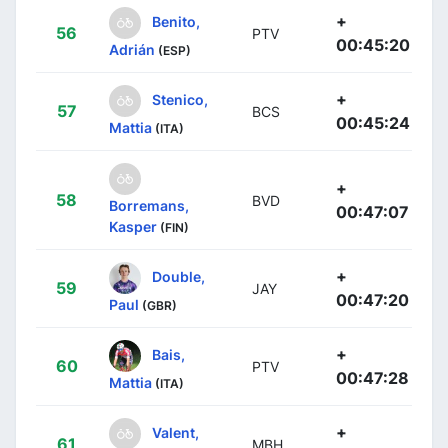
+
Benito,
56
PTV
00:45:20
Adrián
(ESP)
+
Stenico,
57
BCS
00:45:24
Mattia
(ITA)
+
58
BVD
Borremans,
00:47:07
Kasper
(FIN)
+
Double,
59
JAY
00:47:20
Paul
(GBR)
+
Bais,
60
PTV
00:47:28
Mattia
(ITA)
+
Valent,
61
MBH