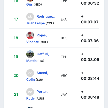
16
TPP
00:06:32
Gijs
(NED)
+
Rodríguez,
17
EFA
00:07:07
Juan Felipe
(COL)
+
Rojas,
18
BCS
00:07:36
Vicente
(CHL)
+
Gaffuri,
19
TPP
00:08:05
Mattia
(ITA)
+
Stussi,
20
VBG
00:08:44
Colin
(SUI)
+
Porter,
21
JAY
00:08:48
Rudy
(AUS)