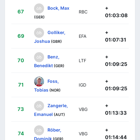
+
Bock, Max
67
RBC
01:03:08
(GER)
+
Golliker,
69
EFA
01:07:31
Joshua
(GBR)
+
Benz,
70
LTF
01:09:25
Benedikt
(GER)
+
Foss,
71
IGD
01:09:25
Tobias
(NOR)
+
Zangerle,
73
VBG
01:13:33
Emanuel
(AUT)
+
Röber,
74
VBG
01:14:44
Dominik
(GER)