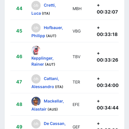
+
Cretti,
44
MBH
00:32:07
Luca
(ITA)
+
Hofbauer,
45
VBG
00:33:18
Philipp
(AUT)
+
46
TBV
Kepplinger,
00:33:26
Rainer
(AUT)
+
Cattani,
47
TER
00:34:00
Alessandro
(ITA)
+
Mackellar,
48
EFE
00:34:44
Alastair
(AUS)
+
De Cassan,
49
GEF