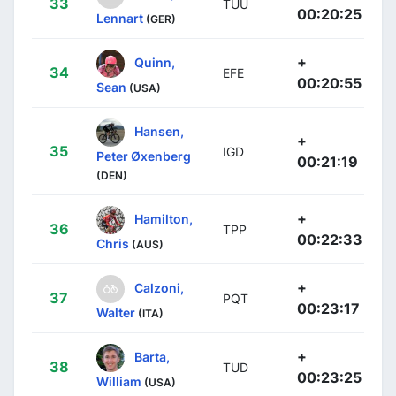
33
TUU
00:20:25
Lennart
(GER)
+
Quinn,
34
EFE
00:20:55
Sean
(USA)
Hansen,
+
35
IGD
Peter Øxenberg
00:21:19
(DEN)
+
Hamilton,
36
TPP
00:22:33
Chris
(AUS)
+
Calzoni,
37
PQT
00:23:17
Walter
(ITA)
+
Barta,
38
TUD
00:23:25
William
(USA)