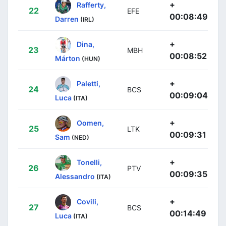
+
Rafferty,
22
EFE
00:08:49
Darren
(IRL)
+
Dina,
23
MBH
00:08:52
Márton
(HUN)
+
Paletti,
24
BCS
00:09:04
Luca
(ITA)
+
Oomen,
25
LTK
00:09:31
Sam
(NED)
+
Tonelli,
26
PTV
00:09:35
Alessandro
(ITA)
+
Covili,
27
BCS
00:14:49
Luca
(ITA)