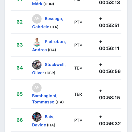
00:53:13
Márk
(HUN)
+
Bessega,
62
PTV
00:55:51
Gabriele
(ITA)
+
Pietrobon,
63
PTV
00:56:11
Andrea
(ITA)
+
Stockwell,
64
TBV
00:56:56
Oliver
(GBR)
+
65
TER
Bambagioni,
00:58:15
Tommasso
(ITA)
+
Bais,
66
PTV
00:59:32
Davide
(ITA)