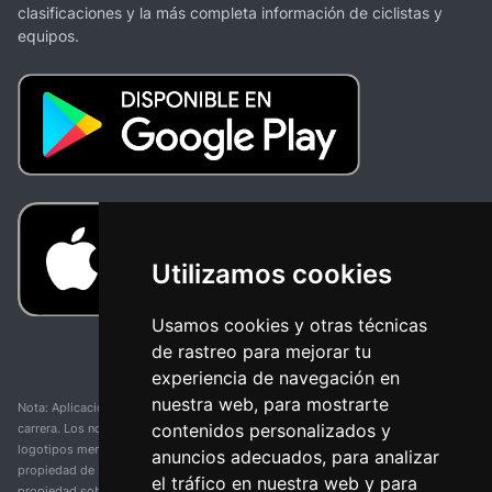
clasificaciones y la más completa información de ciclistas y
equipos.
Utilizamos cookies
Usamos cookies y otras técnicas
de rastreo para mejorar tu
experiencia de navegación en
nuestra web, para mostrarte
Nota: Aplicación y web no oficial y no relacionada con ninguna organización o
contenidos personalizados y
carrera. Los nombres de equipos, competiciones, marcas comerciales y
logotipos mencionados en esta página de resultados de ciclismo son
anuncios adecuados, para analizar
propiedad de sus respectivos dueños. No tenemos afiliación, patrocinio ni
el tráfico en nuestra web y para
propiedad sobre estas marcas comerciales. Toda la información proporcionada