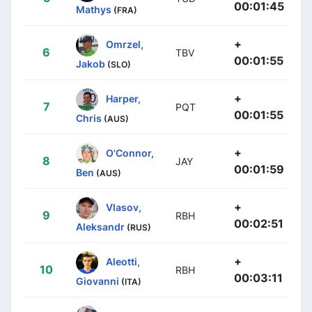
00:01:45
Mathys
(FRA)
+
Omrzel,
6
TBV
00:01:55
Jakob
(SLO)
+
Harper,
7
PQT
00:01:55
Chris
(AUS)
+
O'Connor,
8
JAY
00:01:59
Ben
(AUS)
+
Vlasov,
9
RBH
00:02:51
Aleksandr
(RUS)
+
Aleotti,
10
RBH
00:03:11
Giovanni
(ITA)