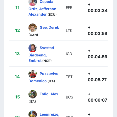
Cepeda
+
11
EFE
Ortiz, Jefferson
00:03:34
Alexander
(ECU)
+
Gee, Derek
12
LTK
00:03:59
(CAN)
Svestad-
+
13
IGD
Bårdseng,
00:04:56
Embret
(NOR)
+
Pozzovivo,
14
TFT
00:05:27
Domenico
(ITA)
+
Tolio, Alex
15
BCS
00:06:07
(ITA)
+
Leemreize,