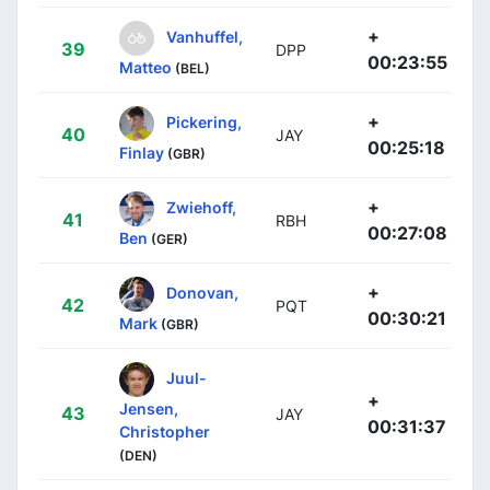
+
Vanhuffel,
39
DPP
00:23:55
Matteo
(BEL)
+
Pickering,
40
JAY
00:25:18
Finlay
(GBR)
+
Zwiehoff,
41
RBH
00:27:08
Ben
(GER)
+
Donovan,
42
PQT
00:30:21
Mark
(GBR)
Juul-
+
Jensen,
43
JAY
00:31:37
Christopher
(DEN)