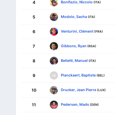
Bonifazio, Niccolo
4
(ITA)
Modolo, Sacha
5
(ITA)
Venturini, Clément
6
(FRA)
Gibbons, Ryan
7
(RSA)
Belletti, Manuel
8
(ITA)
Planckaert, Baptiste
9
(BEL)
Drucker, Jean Pierre
10
(LUX)
Pedersen, Mads
11
(DEN)