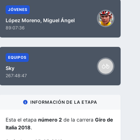
JÓVENES
López Moreno, Miguel Ángel
89:07:36
EQUIPOS
Sky
267:48:47
INFORMACIÓN DE LA ETAPA
Esta el etapa
número 2
de la carrera
Giro de
Italia 2018
.