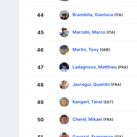
Brambilla, Gianluca
44
(ITA)
Marcato, Marco
45
(ITA)
Martin, Tony
46
(GER)
Ladagnous, Matthieu
47
(FRA)
Jauregui, Quentin
48
(FRA)
Kangert, Tanel
49
(EST)
Cherel, Mikael
50
(FRA)
Gavazzi, Francesco
51
(ITA)