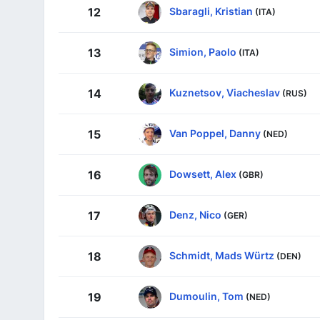
Sbaragli, Kristian
12
(ITA)
Simion, Paolo
13
(ITA)
Kuznetsov, Viacheslav
14
(RUS)
Van Poppel, Danny
15
(NED)
Dowsett, Alex
16
(GBR)
Denz, Nico
17
(GER)
Schmidt, Mads Würtz
18
(DEN)
Dumoulin, Tom
19
(NED)