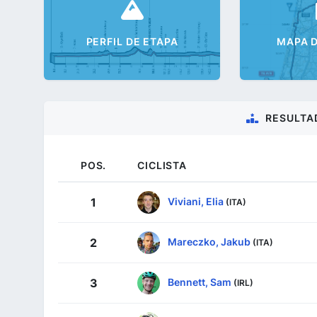
PERFIL DE ETAPA
MAPA D
RESULTA
POS.
CICLISTA
Viviani, Elia
1
(ITA)
Mareczko, Jakub
2
(ITA)
Bennett, Sam
3
(IRL)