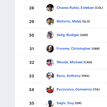
Chaves Rubio, Esteban
28
(COL)
Mohoric, Matej
29
(SLO)
Selig, Rudiger
30
(GER)
Froome, Christopher
31
(GBR)
Woods, Michael
32
(CAN)
Roux, Anthony
33
(FRA)
Pozzovivo, Domenico
34
(ITA)
Sagiv, Guy
35
(ISR)