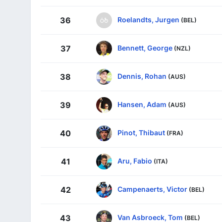
Roelandts, Jurgen
36
(BEL)
Bennett, George
37
(NZL)
Dennis, Rohan
38
(AUS)
Hansen, Adam
39
(AUS)
Pinot, Thibaut
40
(FRA)
Aru, Fabio
41
(ITA)
Campenaerts, Victor
42
(BEL)
Van Asbroeck, Tom
43
(BEL)